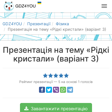
T
o
g
g
GDZ4YOU
Презентації
Фізика
l
Презентація на тему «Рідкі кристали» (варіант 3)
e
n
a
Презентація на тему «Рідкі
v
кристали» (варіант 3)
i
g
a
t
i
Рейтинг презентації
—
5
на основі
1
голосів
o
n
Завантажити презентацію