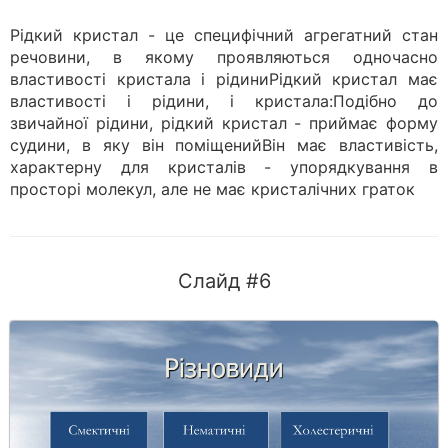
Рідкий кристал - це специфічний агрегатний стан
речовини, в якому проявляються одночасно
властивості кристала і рідиниРідкий кристал має
властивості і рідини, і кристала:Подібно до
звичайної рідини, рідкий кристал - приймає форму
судини, в яку він поміщенийВін має властивість,
характерну для кристалів - упорядкування в
просторі молекул, але не має кристалічних граток
Слайд #6