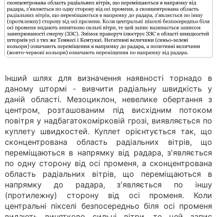
Інший шлях для визначення наявності торнадо в
даному штормі - вивчити радіальну швидкість у
даній області. Мезоциклон, невелике обертання з
центром, розташованим під висхідним потоком
повітря у надбагатокомірковій грозі, виявляється по
куплету швидкостей. Куплет орієнтується так, що
сконцентрована область радіальних вітрів, що
переміщаються в напрямку від радара, з'являється
по одну сторону від осі променя, а сконцентрована
область радіальних вітрів, що переміщаються в
напрямку до радара, з'являється по іншу
(протилежну) сторону від осі променя. Коли
центральні пікселі безпосередньо біля осі променя
видають винятково сильні вітри, те цей запис