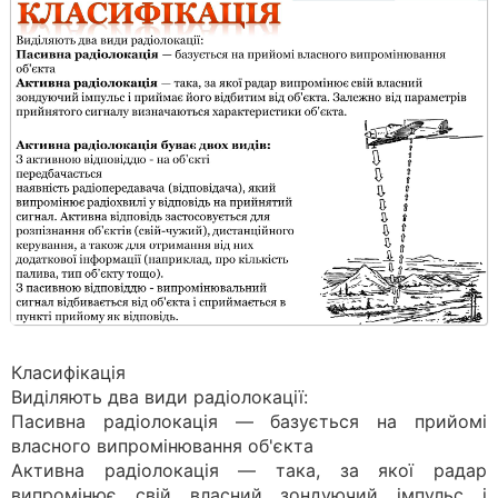
Класифікація
Виділяють два види радіолокації:
Пасивна радіолокація — базується на прийомі
власного випромінювання об'єкта
Активна радіолокація — така, за якої радар
випромінює свій власний зондуючий імпульс і