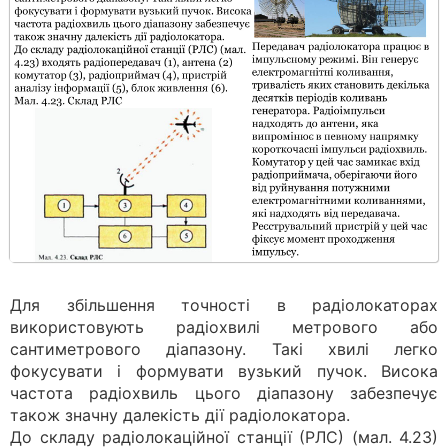
Для збільшення точності в радіолокаторах
використовують радіохвилі метрового або
сантиметрового діапазону. Такі хвилі легко
фокусувати і формувати вузький пучок. Висока
частота радіохвиль цього діапазону забезпечує
також значну далекість дії радіолокатора.
До складу радіолокаційної станції (РЛС) (мал. 4.23)