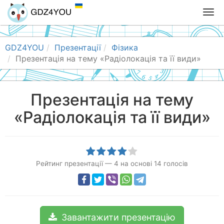
T
o
g
g
GDZ4YOU
Презентації
Фізика
l
Презентація на тему «Радіолокація та її види»
e
n
a
Презентація на тему
v
«Радіолокація та її види»
i
g
a
t
i
Рейтинг презентації
—
4
на основі
14
голосів
o
n
Завантажити презентацію