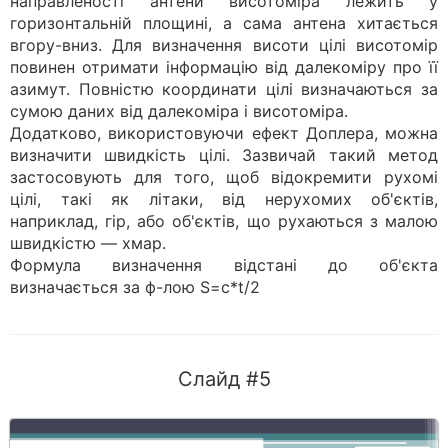
направленості антени висотоміра лежить у
горизонтальній площині, а сама антена хитається
вгору-вниз. Для визначення висоти цілі висотомір
повинен отримати інформацію від далекоміру про її
азимут. Повністю координати цілі визначаються за
сумою даних від далекоміра і висотоміра.
Додатково, використовуючи ефект Доплера, можна
визначити швидкість цілі. Зазвичай такий метод
застосовують для того, щоб відокремити рухомі
цілі, такі як літаки, від нерухомих об'єктів,
наприклад, гір, або об'єктів, що рухаються з малою
швидкістю — хмар.
Формула визначення відстані до об'єкта
визначається за ф-лою S=c*t/2
Слайд #5