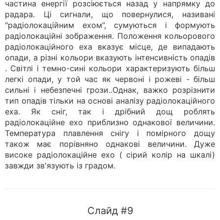
частина енергії розсіюється назад у напрямку до
радара. Ці сигнали, що повернулися, називані
"радіолокаційним ехом”, сумуються і формують
радіолокаційні зображення. Положення кольорового
радіолокаційного еха вказує місце, де випадають
опади, а різні кольори вказують інтенсивність опадів
. Світлі і темно-сині кольори характеризують більш
легкі опади, у той час як червоні і рожеві - більш
сильні і небезпечні грози..Однак, важко розрізнити
тип опадів тільки на основі аналізу радіолокаційного
еха. Як сніг, так і дрібний дощ роблять
радіолокаційне ехо приблизно однакової величини.
Температура плавлення снігу і помірного дощу
також має порівняно однакові величини. Дуже
високе радіолокаційне ехо ( сірий колір на шкалі)
завжди зв'язують із градом.
Слайд #9