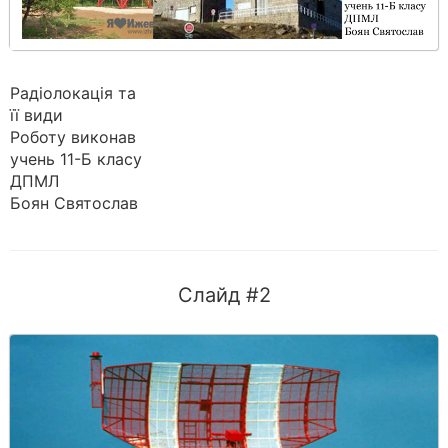
Радіолокація та
її види
Роботу виконав
учень 11-Б класу
ДПМЛ
Боян Святослав
Слайд #2