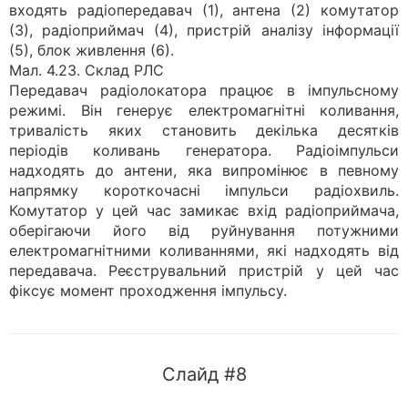
входять радіопередавач (1), антена (2) комутатор
(3), радіоприймач (4), пристрій аналізу інформації
(5), блок живлення (6).
Мал. 4.23. Склад РЛС
Передавач радіолокатора працює в імпульсному
режимі. Він генерує електромагнітні коливання,
тривалість яких становить декілька десятків
періодів коливань генератора. Радіоімпульси
надходять до антени, яка випромінює в певному
напрямку короткочасні імпульси радіохвиль.
Комутатор у цей час замикає вхід радіоприймача,
оберігаючи його від руйнування потужними
електромагнітними коливаннями, які надходять від
передавача. Реєструвальний пристрій у цей час
фіксує момент проходження імпульсу.
Слайд #8