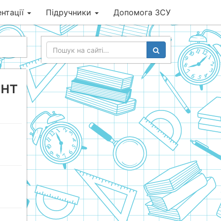
нтації
Підручники
Допомога ЗСУ
ант