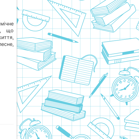
мічне
п, що
життя,
есне,