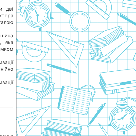
и дві
ктора
сталою
ційна
, яка
рямком
изації
інійно
изації