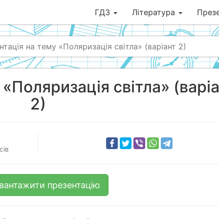
ГДЗ
Література
Презе
нтація на тему «Поляризація світла» (варіант 2)
 «Поляризація світла» (варі
2)
сів
вантажити презентацію