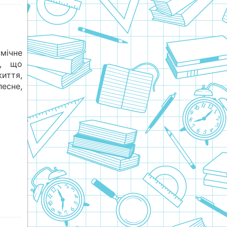
мічне
п, що
життя,
есне,