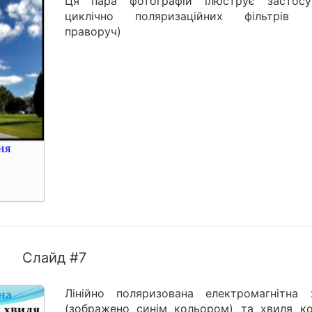
Ця пара фотографій ілюструє застосу
циклічно поляризаційних фільтрів 
праворуч)
Слайд #7
Лінійно поляризована електромагнітна 
(зображено синім кольором) та хвиля ко