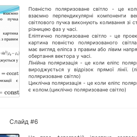
Повністю поляризоване світло - це кол
взаємно перпендикулярні компоненти ве
світлового пучка виконують коливання зі 
різницею фаз у часі.
Еліптично поляризоване світло - це проек
картина повністю поляризованого світла
має вигляд еліпса з правим або лівим нап
обертання вектора у часі.
Лінійна поляризація - це коли еліпс поляр
вироджується у відрізок прямої лінії. (л
поляризоване світло)
Циклічна поляризація - це коли еліпс поляр
є колом.(циклічно поляризоване світло)
Слайд #6