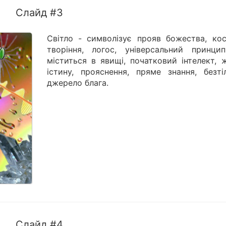
Слайд #3
Світло - символізує прояв божества, кос
творіння, логос, універсальний принци
міститься в явищі, початковий інтелект, 
істину, прояснення, пряме знання, безтіл
джерело блага.
Слайд #4