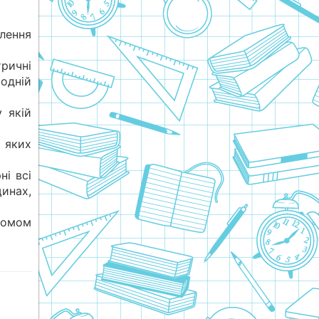
ення
тричні
одній
 якій
у яких
ні всі
нах,
томом