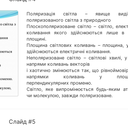
Поляризація світла – явище виділ
поляризованого світла з природного
Плоскополяризоване світло – світло, елек
коливання якого здійснюються лише в 
площині.
Площина світлових коливань – площина, у
здійснюються електричні коливання.
Неполяризоване світло – світлові хвилі, 
напрями коливань векторів
і хаотично змінюються так, що рівноймовір
напрямки коливань у площи
перпендикулярних променю.
Світло, яке випромінюється будь-яким а
чи молекулою, завжди поляризоване.
Слайд #5