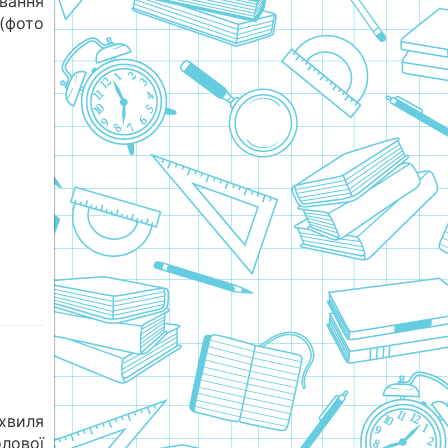
вання
(фото
хвиля
лової