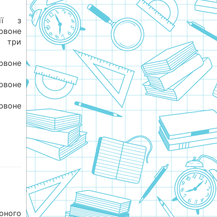
ії з
рвоне
а три
рвоне
рвоне
рвоне
ного