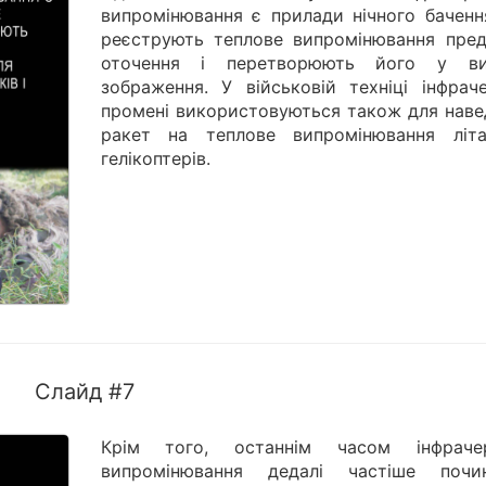
випромінювання є прилади нічного баченн
реєструють теплове випромінювання пред
оточення і перетворюють його у в
зображення. У військовій техніці інфраче
промені використовуються також для наве
ракет на теплове випромінювання літа
гелікоптерів.
Слайд #7
Крім того, останнім часом інфраче
випромінювання дедалі частіше почи