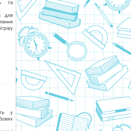
нь та
я для
алення
ігріву
ють у
бових