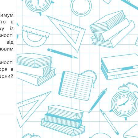
имум
бто в
ку із
ості
 від
ловим
ності
оря в
воний