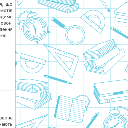
я, що
метів
идиме
рвоні
дення
ків і
рвоне
нають