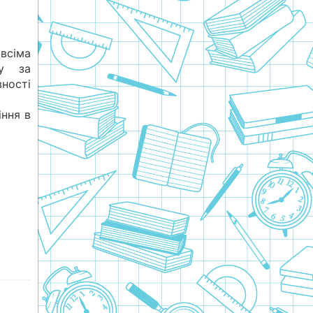
всіма
у за
ності
ння в