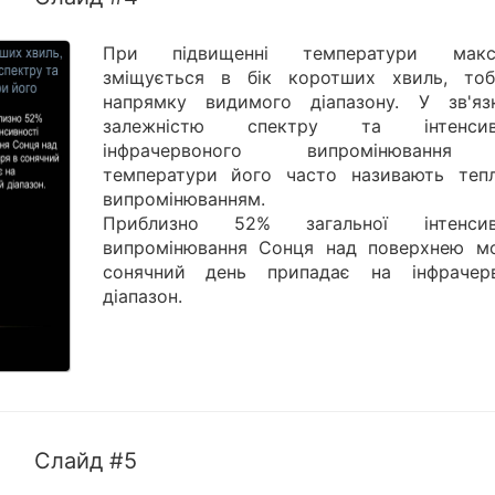
При підвищенні температури макс
зміщується в бік коротших хвиль, то
напрямку видимого діапазону. У зв'яз
залежністю спектру та інтенсивн
інфрачервоного випромінювання
температури його часто називають теп
випромінюванням.
Приблизно 52% загальної інтенсив
випромінювання Сонця над поверхнею м
сонячний день припадає на інфрачер
діапазон.
Слайд #5