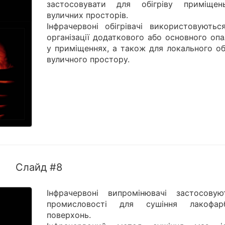
застосовувати для обігріву приміще
вуличних просторів.
Інфрачервоні обігрівачі використовуютьс
організації додаткового або основного оп
у приміщеннях, а також для локального об
вуличного простору.
Слайд #8
Інфрачервоні випромінювачі застосову
промисловості для сушіння лакофар
поверхонь.