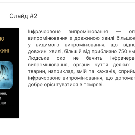
Слайд #2
Інфрачервоне випромінювання — оп
випромінювання з довжиною хвилі більшою
у видимого випромінювання, що відпо
довжині хвилі, більшій від приблизно 750 нм
Людське око не бачить інфрачерво
випромінювання, органи чуття деяких 
тварин, наприклад, змій та кажанів, спри
інфрачервоне випромінювання, що допомаг
добре орієнтуватися в темряві.