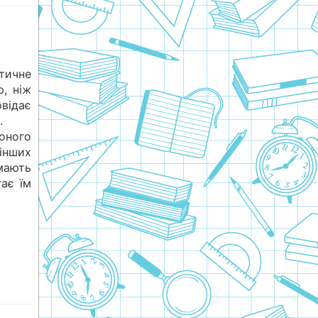
тичне
, ніж
відає
.
ного
інших
ймають
ає їм