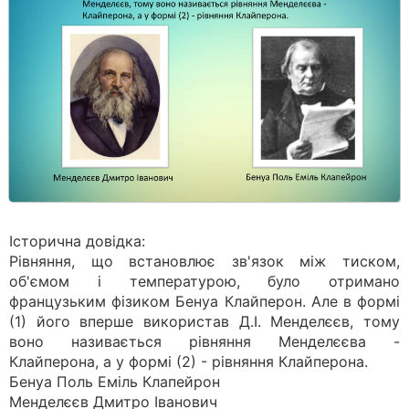
Історична довідка:
Рівняння, що встановлює зв'язок між тиском,
об'ємом і температурою, було отримано
французьким фізиком Бенуа Клайперон. Але в формі
(1) його вперше використав Д.І. Менделєєв, тому
воно називається рівняння Менделєєва -
Клайперона, а у формі (2) - рівняння Клайперона.
Бенуа Поль Еміль Клапейрон
Менделєєв Дмитро Іванович