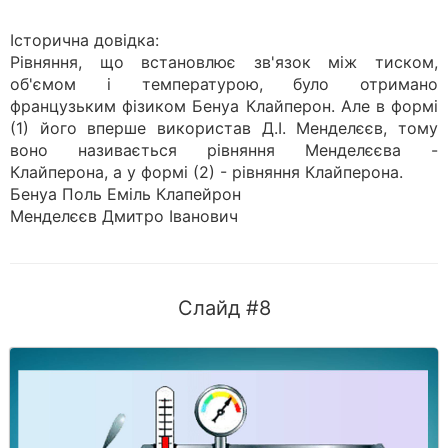
Історична довідка:
Рівняння, що встановлює зв'язок між тиском,
об'ємом і температурою, було отримано
французьким фізиком Бенуа Клайперон. Але в формі
(1) його вперше використав Д.І. Менделєєв, тому
воно називається рівняння Менделєєва -
Клайперона, а у формі (2) - рівняння Клайперона.
Бенуа Поль Еміль Клапейрон
Менделєєв Дмитро Іванович
Слайд #8