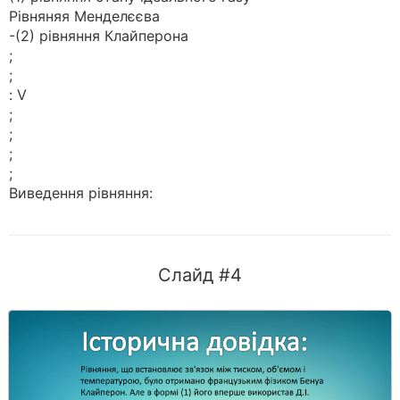
Рівняняя Менделєєва
-(2) рівняння Клайперона
;
;
: V
;
;
;
;
Виведення рівняння:
Слайд #4