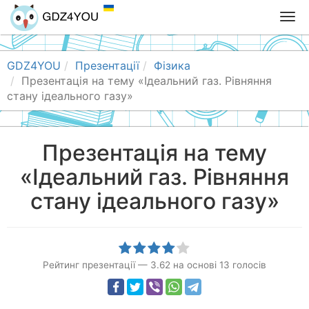
T
o
g
g
GDZ4YOU
Презентації
Фізика
l
Презентація на тему «Ідеальний газ. Рівняння
e
стану ідеального газу»
n
a
v
Презентація на тему
i
«Ідеальний газ. Рівняння
g
a
стану ідеального газу»
t
i
o
n
Рейтинг презентації
—
3.62
на основі
13
голосів