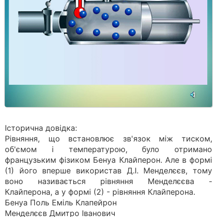
Історична довідка:
Рівняння, що встановлює зв'язок між тиском,
об'ємом і температурою, було отримано
французьким фізиком Бенуа Клайперон. Але в формі
(1) його вперше використав Д.І. Менделєєв, тому
воно називається рівняння Менделєєва -
Клайперона, а у формі (2) - рівняння Клайперона.
Бенуа Поль Еміль Клапейрон
Менделєєв Дмитро Іванович