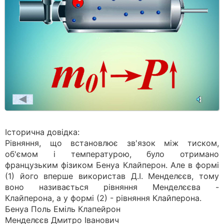
Історична довідка:
Рівняння, що встановлює зв'язок між тиском,
об'ємом і температурою, було отримано
французьким фізиком Бенуа Клайперон. Але в формі
(1) його вперше використав Д.І. Менделєєв, тому
воно називається рівняння Менделєєва -
Клайперона, а у формі (2) - рівняння Клайперона.
Бенуа Поль Еміль Клапейрон
Менделєєв Дмитро Іванович