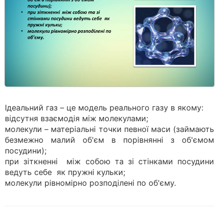
Ідеальний газ – це модель реального газу в якому:
відсутня взаємодія між молекулами;
молекули – матеріальні точки певної маси (займають
безмежно малий об'єм в порівнянні з об'ємом
посудини);
при зіткненні між собою та зі стінками посудини
ведуть себе як пружні кульки;
молекули рівномірно розподілені по об'єму.