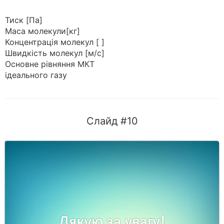
Тиск [Па]
Маса молекули[кг]
Концентрація молекул [ ]
Швидкість молекул [м/с]
Основне рівняння МКТ
ідеального газу
Слайд #10