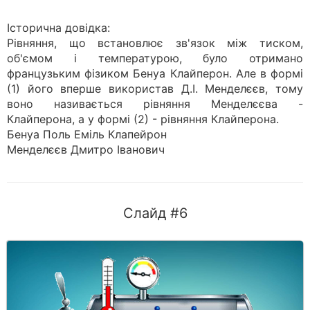
Історична довідка:
Рівняння, що встановлює зв'язок між тиском,
об'ємом і температурою, було отримано
французьким фізиком Бенуа Клайперон. Але в формі
(1) його вперше використав Д.І. Менделєєв, тому
воно називається рівняння Менделєєва -
Клайперона, а у формі (2) - рівняння Клайперона.
Бенуа Поль Еміль Клапейрон
Менделєєв Дмитро Іванович
Слайд #6