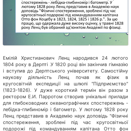
Емілій Христианович Ленц народився 24 лютого
1804 року в Дерпті .У 1820 році він закінчив гімназію
і вступив до Дерптського університету. Самостійну
наукову діяльність Ленц почав як фізик в
кругосвітній експедиції на шлюпі "Підприємство"
(1823-1826). У дуже короткий термін він разом з
ректором Е.И. Парротом створив унікальні прилади
для глибоководних океанографічних спостережень -
лебідка-глибиномір і батометр. У лютому 1828 року
Ленц представив в Академію наук доповідь "Фізичні
спостереження, зроблені під час кругосвітньої
подорожі під командуванням капітана Отто фон