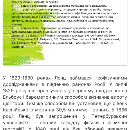
У 1829-1830 роках Ленц займався геофізичними
дослідженнями в південних районах Росії. У липні
1829 року він брав участь у першому сходженні на
Ельбрус і барометричним способом визначив висоту
цієї гори. Тим же способом він установив, що рівень
Каспійського моря на 30,5 м нижче Чорного. У 1836
році Ленц був запрошений у Петербурзький
університет і очолив кафедру фізики і фізичної
географії. У 1840 році він був обраний деканом