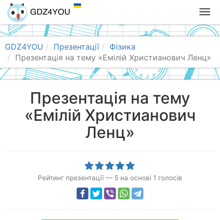
T
o
g
g
GDZ4YOU
Презентації
Фізика
l
Презентація на тему «Емілій Христианович Ленц»
e
n
a
Презентація на тему
v
«Емілій Христианович
i
g
Ленц»
a
t
i
o
n
Рейтинг презентації
—
5
на основі
1
голосів