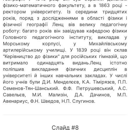
фізико-математичного факультету, а в 1863 році -
ректором університету. Із середини тридцятих
років, поряд з дослідженнями в області фізики і
фізичної географії Ленц вів велику педагогічну
роботу: багато років він завідував кафедрою фізики
Головного педагогічного інституту, викладав у
Морському корпусі, у Михайлівському
артилерійському училищі. У 1839 році він склав
"Керівництво до фізики" для російських гімназій, що
витримало одинадцять видань.Ленц істотно
поліпшив викладання фізичних дисциплін в
університеті й інших навчальних закладах. У числі
його учнів були Д.И. Менделєєв, К.А. Тімірязєв, П.П.
Семенов-Тян-Шанський. Ф.Ф. Петрушевський, А.С.
Савельєв, М.И. Мализін, Д.А. Дачинов, М.П.
Авенариус, Ф.Н. Шведов, Н.П. Слугинов.
Слайд #8