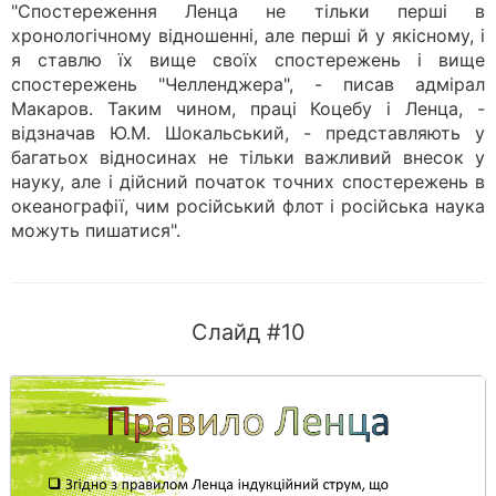
"Спостереження Ленца не тільки перші в
хронологічному відношенні, але перші й у якісному, і
я ставлю їх вище своїх спостережень і вище
спостережень "Челленджера", - писав адмірал
Макаров. Таким чином, праці Коцебу і Ленца, -
відзначав Ю.М. Шокальський, - представляють у
багатьох відносинах не тільки важливий внесок у
науку, але і дійсний початок точних спостережень в
океанографії, чим російський флот і російська наука
можуть пишатися".
Слайд #10