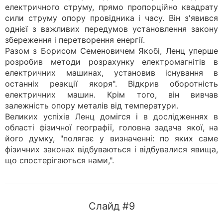
електричного струму, прямо пропорційно квадрату
сили струму опору провідника і часу. Він з'явився
однієї з важливих передумов установлення закону
збереження і перетворення енергії.
Разом з Борисом Семеновичем Якобі, Ленц уперше
розробив методи розрахунку електромагнітів в
електричних машинах, установив існування в
останніх реакції якоря". Відкрив оборотність
електричних машин. Крім того, він вивчав
залежність опору металів від температури.
Великих успіхів Ленц домігся і в дослідженнях в
області фізичної географії, головна задача якої, на
його думку, "полягає у визначенні: по яких саме
фізичних законах відбуваються і відбувалися явища,
що спостерігаються нами,".
Слайд #9