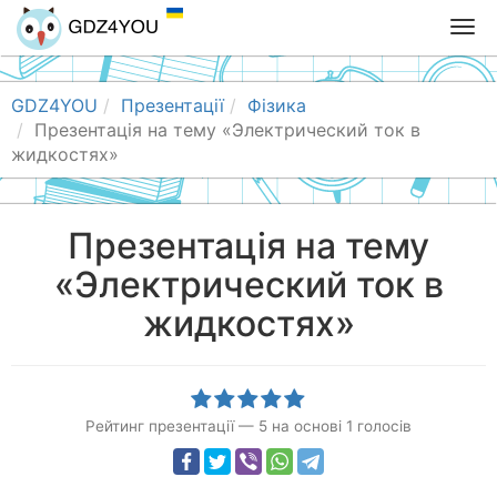
T
o
g
g
GDZ4YOU
Презентації
Фізика
l
Презентація на тему «Электрический ток в
e
жидкостях»
n
a
v
Презентація на тему
i
«Электрический ток в
g
a
жидкостях»
t
i
o
n
Рейтинг презентації
—
5
на основі
1
голосів