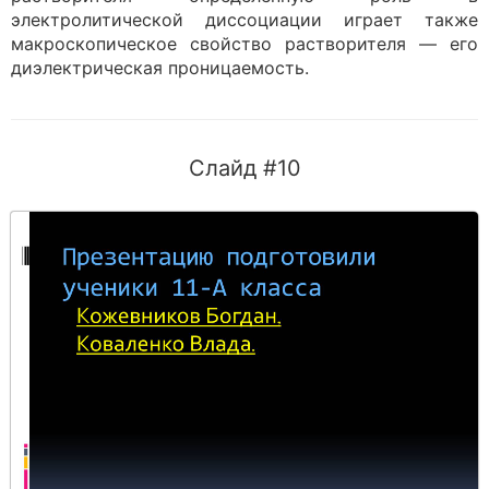
электролитической диссоциации играет также
макроскопическое свойство растворителя — его
диэлектрическая проницаемость.
Слайд #10