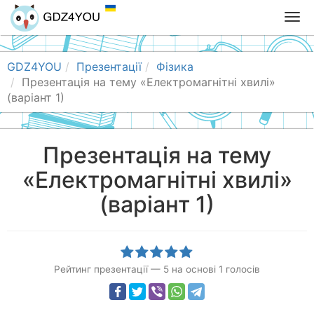
T
o
g
g
GDZ4YOU
Презентації
Фізика
l
Презентація на тему «Електромагнітні хвилі»
e
(варіант 1)
n
a
v
Презентація на тему
i
«Електромагнітні хвилі»
g
a
(варіант 1)
t
i
o
n
Рейтинг презентації
—
5
на основі
1
голосів