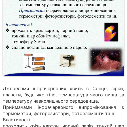
Джерелами інфрачер­воних хвиль є Сонце, зірки,
планети, будь-яке тіло, температура якого вища за
температуру навколишнього середовища.
Приймачами інфрачервоного випромінювання є
термоме­три, фоторезистори, фотоелементи та ін.
Властивості:
проходить крізь картон, чорний папір, тонкий шар