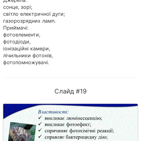
Джерела:
сонце, зорі;
світло електричної дуги;
газорозрядних ламп.
Приймачі:
фотоелементи,
фотодіоди,
іонізаційні камери,
лічильники фотонів,
фотопомножувачі.
Слайд #19