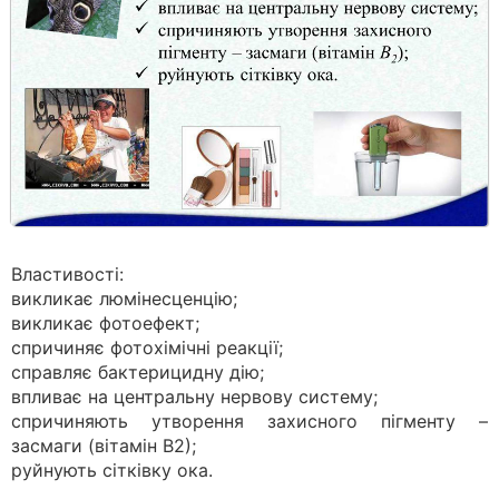
Властивості:
викликає люмінесценцію;
викликає фотоефект;
спричиняє фотохімічні реакції;
справляє бактерицидну дію;
впливає на центральну нервову систему;
спричиняють утворення захисного пігменту –
засмаги (віта­мін В2);
руйнують сітківку ока.