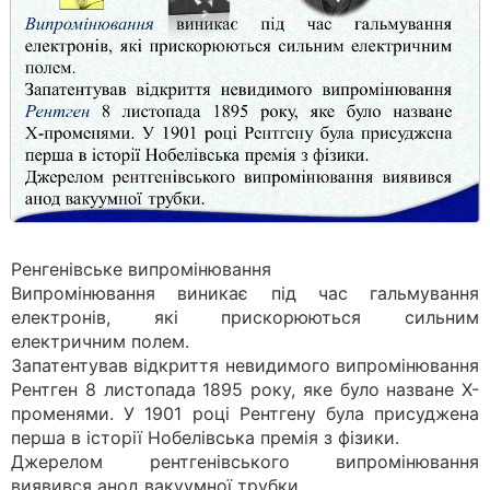
Ренгенівське випромінювання
Випромінювання виникає під час гальмування
електронів, які при­скорюються сильним
електричним полем.
Запатентував відкриття невидимого випромінювання
Рентген 8 листопада 1895 року, яке було назване Х-
променями. У 1901 році Рентгену була присуджена
перша в історії Нобелівська премія з фізики.
Джерелом рентгенівського випромінювання
виявився анод вакуумної трубки.