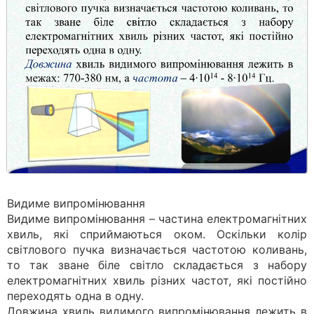
Видиме випромінювання
Видиме випромінювання – частина електромагнітних
хвиль, які сприймаються оком. Оскільки колір
світлового пучка визна­чається частотою коливань,
то так зване біле світло складається з набо­ру
електромагнітних хвиль різних частот, які постійно
переходять одна в одну.
Довжина хвиль видимого випромінювання лежить в