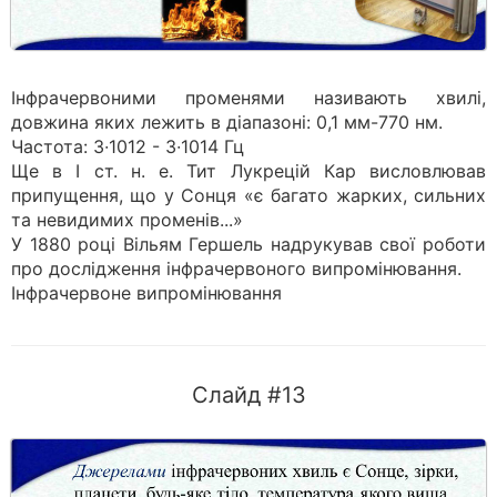
Інфрачервоними променями називають хвилі,
довжина яких лежить в діапазоні: 0,1 мм-770 нм.
Частота: 3∙1012 - 3∙1014 Гц
Ще в І ст. н. е. Тит Лукрецій Кар висловлював
припущення, що у Сонця «є багато жарких, сильних
та не­видимих променів...»
У 1880 році Вільям Гершель надрукував свої роботи
про дослідження інфрачервоного випромінювання.
Інфрачервоне випромінювання
Слайд #13