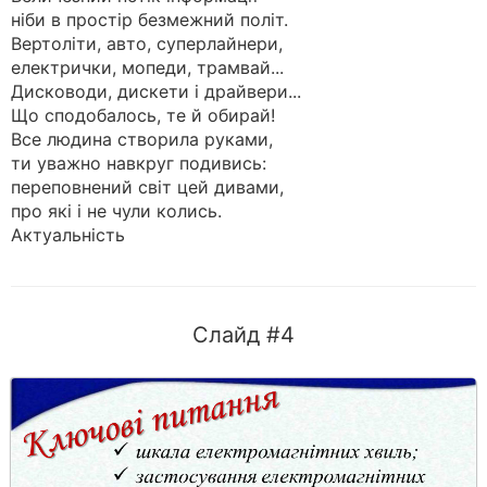
ніби в простір безмежний політ.
Вертоліти, авто, суперлайнери,
електрички, мопеди, трамвай...
Дисководи, дискети і драйвери...
Що сподобалось, те й обирай!
Все людина створила руками,
ти уважно навкруг подивись:
переповнений світ цей дивами,
про які і не чули колись.
Актуальність
Слайд #4