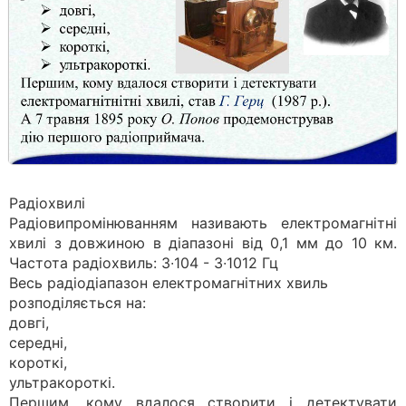
Радіохвилі
Радіовипромінюванням називають електромагнітні
хвилі з довжиною в діапазоні від 0,1 мм до 10 км.
Частота радіохвиль: 3∙104 - 3∙1012 Гц
Весь радіодіапазон електромагнітних хвиль
розподіля­ється на:
довгі,
середні,
короткі,
ультракороткі.
Першим, кому вдалося створити і детектувати