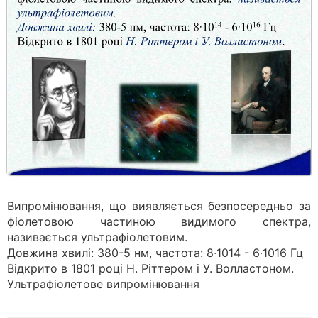
Випромінювання, що виявляєть­ся безпосередньо за
фіолетовою частиною видимого спектра,
називається ультрафіолетовим.
Довжина хвилі: 380-5 нм, частота: 8∙1014 - 6∙1016 Гц
Відкрито в 1801 році Н. Ріттером і У. Волластоном.
Ультрафіолетове випромінювання