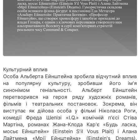
Культурний вплив
Особа Альберта Ейнштейна зробила відчутний вплив
на популярну культуру, зробивши його ім'я
синонімом геніальності. Альберт Ейнштейн
перетворився на героя ряду художніх романів,
фільмів і театральних постановок. Зокрема, він
виступає як дійова особа у фільмі Ніколаса Роги,
комедії Фреда Шепізі «I.Q.» комічній п'єсі Стіва
Мартіна, романах Жана-Клода Кар'є «Будь ласка,
мосьє Ейнштейн» (Einstein S'il Vous Plait) і Алана
Лайтмена «Мрії Ейнштейна» (Einstein's Dreams).