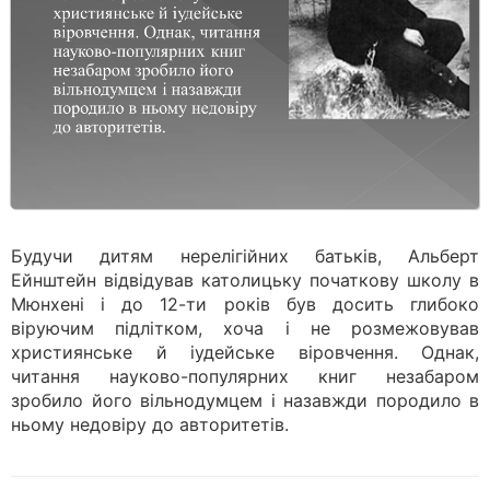
Будучи дитям нерелігійних батьків, Альберт
Ейнштейн відвідував католицьку початкову школу в
Мюнхені і до 12-ти років був досить глибоко
віруючим підлітком, хоча і не розмежовував
християнське й іудейське віровчення. Однак,
читання науково-популярних книг незабаром
зробило його вільнодумцем і назавжди породило в
ньому недовіру до авторитетів.