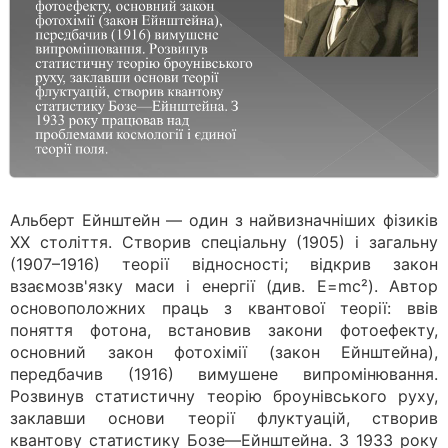
Альберт Ейнштейн — один з найвизначніших фізиків
XX століття. Створив спеціальну (1905) і загальну
(1907–1916) теорії відносності; відкрив закон
взаємозв'язку маси і енергії (див. E=mc²). Автор
основоположних праць з квантової теорії: ввів
поняття фотона, встановив закони фотоефекту,
основний закон фотохімії (закон Ейнштейна),
передбачив (1916) вимушене випромінювання.
Розвинув статистичну теорію броунівського руху,
заклавши основи теорії флуктуацій, створив
квантову статистику Бозе—Ейнштейна. З 1933 року