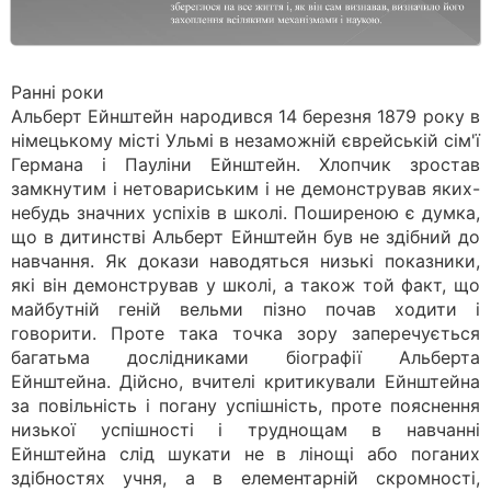
Ранні роки
Альберт Ейнштейн народився 14 березня 1879 року в
німецькому місті Ульмі в незаможній єврейській сім'ї
Германа і Пауліни Ейнштейн. Хлопчик зростав
замкнутим і нетовариським і не демонстрував яких-
небудь значних успіхів в школі. Поширеною є думка,
що в дитинстві Альберт Ейнштейн був не здібний до
навчання. Як докази наводяться низькі показники,
які він демонстрував у школі, а також той факт, що
майбутній геній вельми пізно почав ходити і
говорити. Проте така точка зору заперечується
багатьма дослідниками біографії Альберта
Ейнштейна. Дійсно, вчителі критикували Ейнштейна
за повільність і погану успішність, проте пояснення
низької успішності і труднощам в навчанні
Ейнштейна слід шукати не в лінощі або поганих
здібностях учня, а в елементарній скромності,