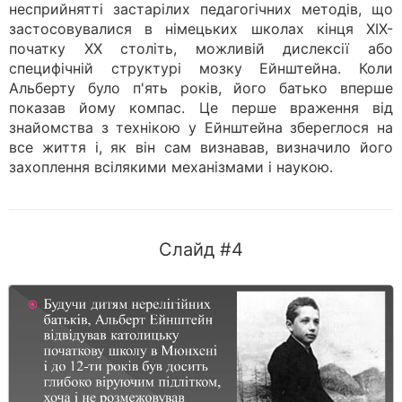
несприйнятті застарілих педагогічних методів, що
застосовувалися в німецьких школах кінця XIX-
початку XX століть, можливій дислексії або
специфічній структурі мозку Ейнштейна. Коли
Альберту було п'ять років, його батько вперше
показав йому компас. Це перше враження від
знайомства з технікою у Ейнштейна збереглося на
все життя і, як він сам визнавав, визначило його
захоплення всілякими механізмами і наукою.
Слайд #4