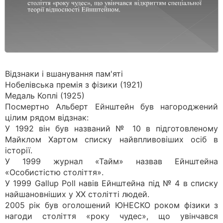
Відзнаки і вшанування пам'яті
Нобелівська премія з фізики (1921)
Медаль Коплі (1925)
Посмертно Альберт Ейнштейн був нагороджений
цілим рядом відзнак:
У 1992 він був названий № 10 в підготовленому
Майклом Хартом списку найвпливовіших осіб в
історії.
У 1999 журнал «Тайм» назвав Ейнштейна
«Особистістю століття».
У 1999 Gallup Poll навів Ейнштейна під № 4 в списку
найшановніших у XX столітті людей.
2005 рік був оголошений ЮНЕСКО роком фізики з
нагоди століття «року чудес», що увінчався