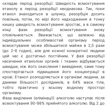
складає період резорбції. Швидкість всмоктування
етанолу в період резорбції неоднакова. Так, поки
етанол знаходиться в шлунку, резорбція досить
повільна, потім, по мірі його надходження в тонку
кишку швидкість всмоктування зростає, а в самому
кінці фази резорбції всмоктування знову
сповільнюється. Вважається, що залежно від
індивідуальних особливостей організму період
всмоктування може збільшитися майже в 2,5 рази
(до 2-6 годин), але для кожної конкретної людини
цей час є достатньо постійним. У фазі резорбції
насичення етанолом органів і тканин відбувається
швидше, ніж його окислення і виведення, саме тому
спостерігається підвищення його концентрації в
крові. Етанол розподіляється в організмі людини, за
даними більшості дослідників, в 64% маси тіла,
тобто практично у всьому водному просторі
організму.
Фаза виділення (елімінації) алкоголю наступає після
всмоктування 90-98% прийнятого алкоголю. Від 2 до