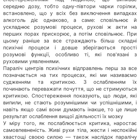
середню дозу, тобто одну-півтори чарки горілки,
встановлено, що у всіх без виключення випадках
алкоголь діє однаково, а саме: сповільнює й
ускладнює розумові процеси, рухові ж акти на
перших порах прискорює, а потім сповільнює. При
цьому раніше за все страждають більш складні
психічні процеси і довше зберігаються прості
розумові функції, особливо ті, які пов'язані з
руховими уявленнями.
Параліч центрів психічних відправлень перш за все
позначається на тих процесах, які ми називаємо
судженням та критикою. З ослабленням їх
починають переважати почуття, що не стримуються
критикою. Спостереження показують, що люди, які
випили, не стають розумнішими чи успішнішими, і
навіть якщо самі вони думають інакше, то це лише
результат ослаблення вищої діяльності їх мозку
У міру того, як послаблюється критика, наростає
самовпевненість. Живі рухи тіла, жести і неспокійні
хвастощі своєю силою — також наслідок паралічу