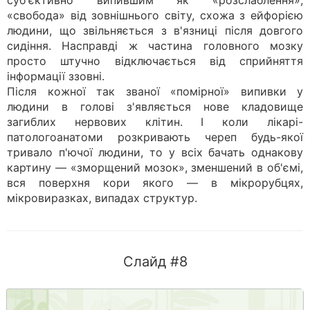
суб'єктивно випившим як «розслаблення»,
«свобода» від зовнішнього світу, схожа з ейфорією
людини, що звільняється з в'язниці після довгого
сидіння. Насправді ж частина головного мозку
просто штучно відключається від сприйняття
інформації ззовні.
Після кожної так званої «помірної» випивки у
людини в голові з'являється нове кладовище
загиблих нервових клітин. І коли лікарі-
патологоанатоми розкривають череп будь-якої
тривало п'ючої людини, то у всіх бачать однакову
картину — «зморщений мозок», зменшений в об'ємі,
вся поверхня кори якого — в мікрорубцях,
мікровиразках, випадах структур.
Слайд #8