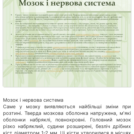
Мозок і нервова система
Саме у мозку виявляються найбільші зміни при
розтині. Тверда мозкова оболонка напружена, м'які
оболонки набряклі, повнокровні. Головний мозок
різко набряклий, судини розширені, безліч дрібних
кіст діаметром 1-2 мм. Ці кісти утворилися в місцях