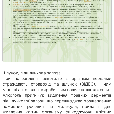
Шлунок, підшлункова залоза
При потраплянні алкоголю в організм першими
страждають стравохід та шлунок (ВІДЕО). І чим
міцніші алкогольні вироби, тим важче пошкодження.
Алкоголь пригнічує виділення травних ферментів
підшлункової залози, що перешкоджає розщепленню
поживних речовин на молекули, придатні для
живлення клітин організму. Ушкоджуючи клітини