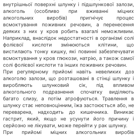
внутрішньої поверхні шлунку і підшлункової залози,
алкоголь (особливо при вживанні міцних
алкогольних виробів) пригнічує процес
всмоктування поживних речовин, а перенесення
деяких з них у кров робить взагалі неможливим.
Наприклад, внаслідок недостатності в організмі солі
фолієвої кислоти змінюються клітини, що
вистилають тонку кишку, які повинні забезпечувати
всмоктування у кров глюкози, натрію, а також самої
солі фолієвої кислоти та інших поживних речовин.
При регулярному прийомі навіть невеликих доз
алкоголю залози, що розташовані в стінці шлунку і
виробляють шлунковий сік, під впливом
алкогольного подразнення спочатку виділяють
багато слизу, а потім атрофуються. Травлення в
шлунку стає неповноцінним, їжа застоюється або, не
переварена, надходить до кишечника. Виникає
гастрит, який, якщо не усунути його причину і
серйозно не лікувати, може перейти у рак шлунку.
При прийомі міцних алкогольних виробів