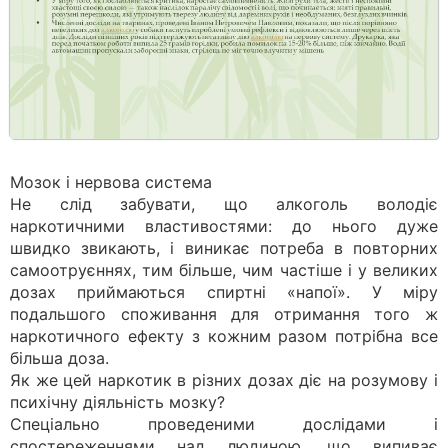
Мозок і нервова система
Не слід забувати, що алкоголь володіє
наркотичними властивостями: до нього дуже
швидко звикають, і виникає потреба в повторних
самоотруєннях, тим більше, чим частіше і у великих
дозах приймаються спиртні «напої». У міру
подальшого споживання для отримання того ж
наркотичного ефекту з кожним разом потрібна все
більша доза.
Як же цей наркотик в різних дозах діє на розумову і
психічну діяльність мозку?
Спеціально проведеними дослідами і
спостереженнями над людиною, що випиває