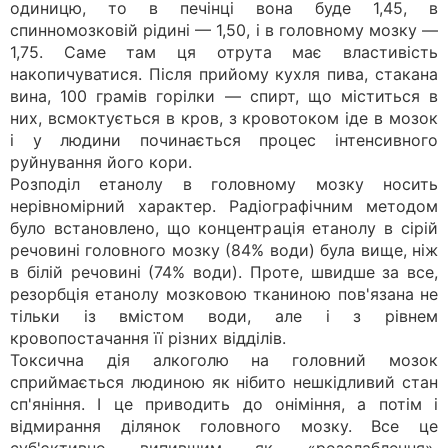
одиницю, то в печінці вона буде 1,45, в
спинномозковій рідині — 1,50, і в головному мозку —
1,75. Саме там ця отрута має властивість
накопичуватися. Після прийому кухля пива, стакана
вина, 100 грамів горілки — спирт, що міститься в
них, всмоктується в кров, з кровотоком іде в мозок
і у людини починається процес інтенсивного
руйнування його кори.
Розподіл етанолу в головному мозку носить
нерівномірний характер. Радіографічним методом
було встановлено, що концентрація етанолу в сірій
речовині головного мозку (84% води) була вище, ніж
в білій речовині (74% води). Проте, швидше за все,
резорбція етанолу мозковою тканиною пов'язана не
тільки із вмістом води, але і з рівнем
кровопостачання її різних відділів.
Токсична дія алкоголю на головний мозок
сприймається людиною як нібито нешкідливий стан
сп'яніння. І це приводить до оніміння, а потім і
відмирання ділянок головного мозку. Все це