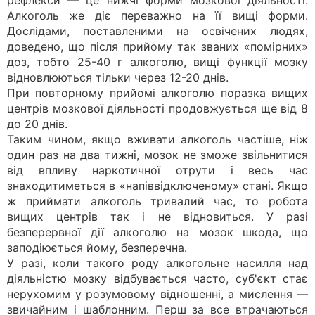
рефлекси — це нижчі форми мозкової діяльності.
Алкоголь же діє переважно на її вищі форми.
Дослідами, поставленими на освічених людях,
доведено, що після прийому так званих «помірних»
доз, тобто 25-40 г алкоголю, вищі функції мозку
відновлюються тільки через 12-20 днів.
При повторному прийомі алкоголю поразка вищих
центрів мозкової діяльності продовжується ще від 8
до 20 днів.
Таким чином, якщо вживати алкоголь частіше, ніж
один раз на два тижні, мозок не зможе звільнитися
від впливу наркотичної отрути і весь час
знаходитиметься в «напіввідключеному» стані. Якщо
ж приймати алкоголь тривалий час, то робота
вищих центрів так і не відновиться. У разі
безперервної дії алкоголю на мозок шкода, що
заподіюється йому, безперечна.
У разі, коли такого роду алкогольне насилля над
діяльністю мозку відбувається часто, суб'єкт стає
нерухомим у розумовому відношенні, а мислення —
звичайним і шаблонним. Перш за все втрачаються