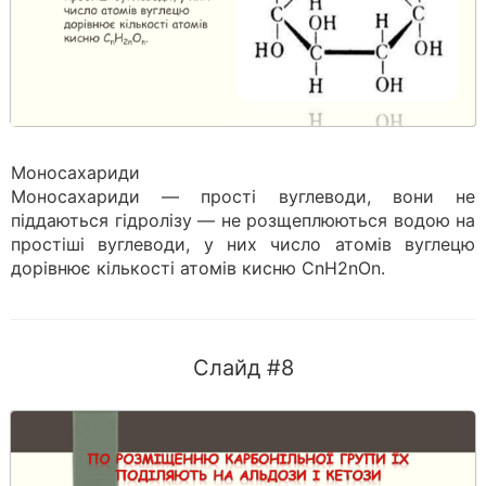
Моносахариди
Моносахариди — прості вуглеводи, вони не
піддаються гідролізу — не розщеплюються водою на
простіші вуглеводи, у них число атомів вуглецю
дорівнює кількості атомів кисню СnН2nОn.
Слайд #8