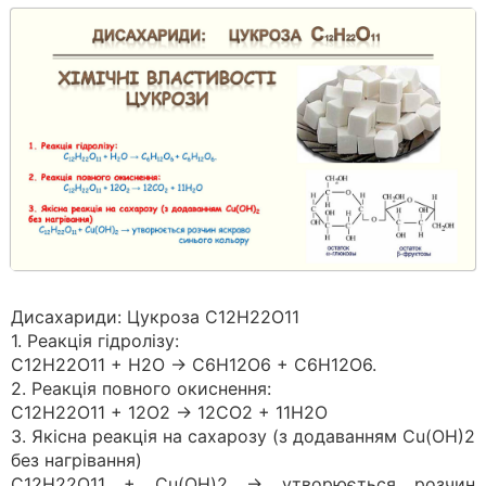
Дисахариди: Цукроза С12Н22О11
1. Реакція гідролізу:
С12Н22О11 + Н2О → С6Н12O6 + С6Н12O6.
2. Реакція повного окиснення:
C12H22O11 + 12O2 → 12CO2 + 11H2O
3. Якісна реакція на сахарозу (з додаванням Сu(ОН)2
без нагрівання)
C12H22O11 + Cu(OH)2 → утворюється розчин