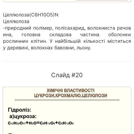
Целлюлоза(С6Н10О5)N
Целлюлоза
-природний полімер, полісахарид, волокниста речов
ина, головна складова частина оболонки
рослинних клітин. У найбільшій кількості міститься
у деревині, волокнах бавовни, льону.
Слайд #20