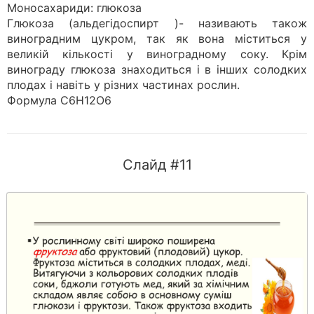
Моносахариди: глюкоза
Глюкоза (альдегідоспирт )- називають також
виноградним цукром, так як вона міститься у
великій кількості у виноградному соку. Крім
винограду глюкоза знаходиться і в інших солодких
плодах і навіть у різних частинах рослин.
Формула С6Н12О6
Слайд #11