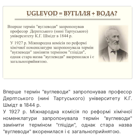
Вперше термін "вуглеводи" запропонував професор
Дерптського (нині Тартуського) університету К.Г.
Шмідт в 1844 р.
У 1927 р. Міжнародна комісія по реформі хімічної
номенклатури запропонувала термін "вуглеводи"
замінити терміном "гліціди", однак стара назва
"вуглеводи" вкоренилася і є загальноприйнятою.