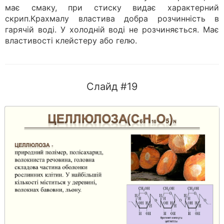
має смаку, при стиску видає характерний
скрип.Крахмалу властива добра розчинність в
гарячій воді. У холодній воді не розчиняється. Має
властивості клейстеру або гелю.
Слайд #19