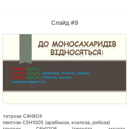
Слайд #9
тетрози С4Н8О4
пентози С5Н10О5 (арабіноза, ксилоза, рибоза)
гексози С6Н12О6 (глюкоза, маноза,