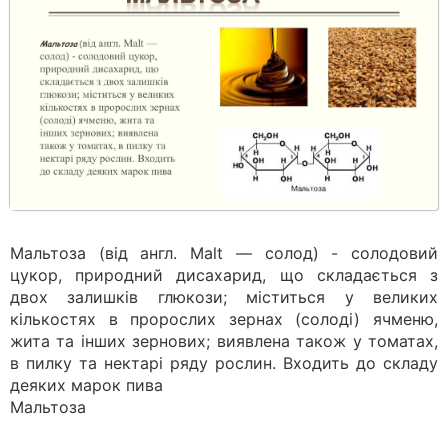
Мальтоза (від англ. Malt — солод) - солодовий
цукор, природний дисахарид, що складається з
двох залишків глюкози; міститься у великих
кількостях в пророслих зернах (солоді) ячменю,
жита та інших зернових; виявлена також у томатах,
в пилку та нектарі ряду рослин. Входить до складу
деяких марок пива
Мальтоза