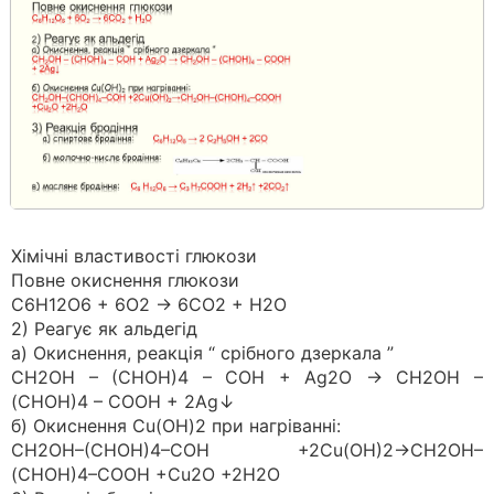
Хімічні властивості глюкози
Повне окиснення глюкози
C6H12O6 + 6O2 → 6CO2 + H2O
2) Реагує як альдегід
а) Окиснення, реакція “ срібного дзеркала ”
СН2ОН – (СНОН)4 – СОН + Ag2O → СН2ОН –
(СНОН)4 – СООН + 2Ag↓
б) Окиснення Cu(OH)2 при нагріванні:
СН2ОН–(СНОН)4–СОН +2Сu(ОН)2→СН2ОН–
(СНОН)4–СООН +Сu2О +2Н2О