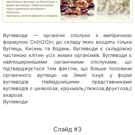
Вуглеводи — органічні сполуки з емпіричною
формулою Cn(H2O)n, до складу яких входять тільки
Вуглець, Кисень та Водень. Вуглеводи є складовою
частиною клітин усіх живих організмів. Вуглеводи є
найпоширенішими органічними сполуками, що
підтверджується тим фактом, що більше половини
органічного вуглецю на Землі існує у формі
вуглеводів. Найвідомішими представниками
вуглеводів є целюлоза, к​р​о​х​м​а​л​ь​,​г​л​ю​к​о​з​а​,​ф​р​у​к​т​о​з​а​,​с​
а​х​а​р​о​з​а​.
Вуглеводи
Слайд #3