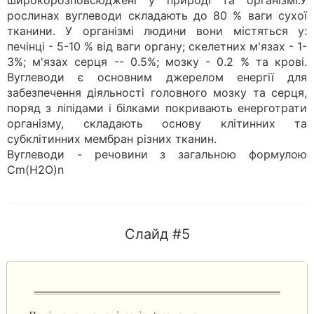
широкорозповсюджені у природі та організмі.У
рослинах вуглеводи складають до 80 % ваги сухої
тканини. У організмі людини вони містяться у:
печінці - 5-10 % від ваги органу; скелетних м'язах - 1-
3%; м'язах серця -- 0.5%; мозку - 0.2 % та крові.
Вуглеводи є основним джерелом енергії для
забезпечення діяльності головного мозку та серця,
поряд з ліпідами і білками покривають енерготрати
організму, складають основу клітинних та
субклітинних мембран різних тканин.
Вуглеводи - речовини з загальною формулою
Cm(H2O)n
Слайд #5