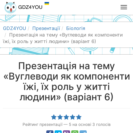
T
o
g
g
GDZ4YOU
Презентації
Біологія
l
Презентація на тему «Вуглеводи як компоненти
e
їжі, їх роль у житті людини» (варіант 6)
n
a
v
Презентація на тему
i
«Вуглеводи як компоненти
g
a
їжі, їх роль у житті
t
i
людини» (варіант 6)
o
n
Рейтинг презентації
—
5
на основі
3
голосів