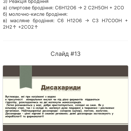
3) Реакція бродіння
а) спиртове бродіння: С6Н12О6 → 2 С2Н5ОН + 2СО
б) молочно-кисле бродіння:
в) масляне бродіння: С6 Н12О6 → С3 Н7СООН +
2Н2↑ +2СО2↑
Слайд #13