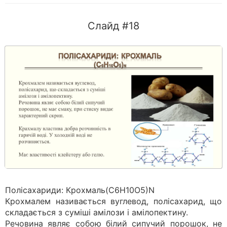
Слайд #18
Полісахариди: Крохмаль(С6Н10О5)N
Крохмалем називається вуглевод, полісахарид, що
складається з суміші амілози і амілопектину.
Речовина являє собою білий сипучий порошок, не