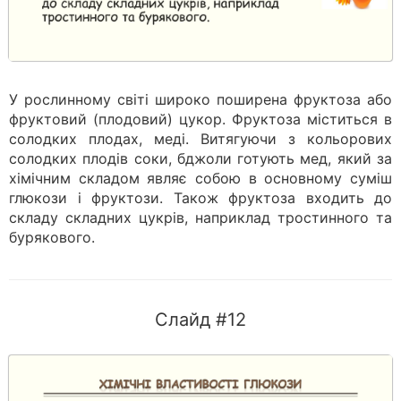
У рослинному світі широко поширена фруктоза або
фруктовий (плодовий) цукор. Фруктоза міститься в
солодких плодах, меді. Витягуючи з кольорових
солодких плодів соки, бджоли готують мед, який за
хімічним складом являє собою в основному суміш
глюкози і фруктози. Також фруктоза входить до
складу складних цукрів, наприклад тростинного та
бурякового.
Слайд #12