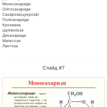
Моносахариди
Олігосахариди
Сахароза(цукроза)
Полісахариди
Крохмаль
Целлюлоза
Дисихариди
Мальтоза
Лактоза
Слайд #7