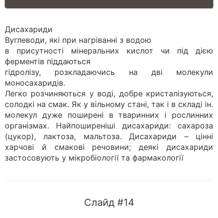
Дисахариди
Вуглеводи, які при нагріванні з водою
в присутності мінеральних кислот чи під дією
ферментів піддаються
гідролізу, розкладаючись на дві молекули
моносахаридів.
Легко розчиняються у воді, добре кристалізуються,
солодкі на смак. Як у вільному стані, так і в складі ін.
молекул дуже поширені в тваринних і рослинних
організмах. Найпоширеніші дисахариди: сахароза
(цукор), лактоза, мальтоза. Дисахариди – цінні
харчові й смакові речовини; деякі дисахариди
застосовують у мікробіології та фармакології
Слайд #14