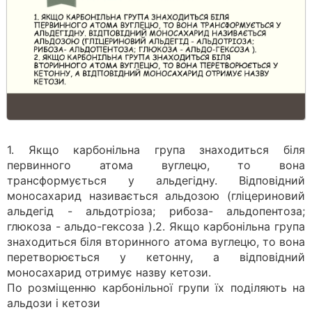
1. Якщо карбонільна група знаходиться біля
первинного атома вуглецю, то вона
трансформується у альдегідну. Відповідний
моносахарид називається альдозою (гліцериновий
альдегід - альдотріоза; рибоза- альдопентоза;
глюкоза - альдо-гексоза ).2. Якщо карбонільна група
знаходиться біля вторинного атома вуглецю, то вона
перетворюється у кетонну, а відповідний
моносахарид отримує назву кетози.
По розміщенню карбонільної групи їх поділяють на
альдози і кетози