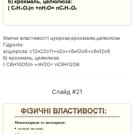
Хімічні властивості цукрози,крохмалю,целюлози
Гідроліз:
а)цукроза: с12н22о11+н2о=с6н12о6+с6н12о6
б) крохмаль, целюлюза:
( С6Н10О5)n +nН2О= nC6Н12О6
Слайд #21