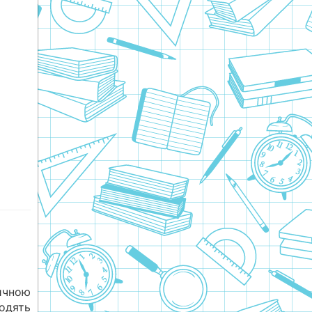
ичною
одять