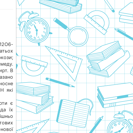
12О6-
атьох
юкози;
еду.
рт. В
зано
носне
Н які
рти є
да їх
шньо
ових
нової