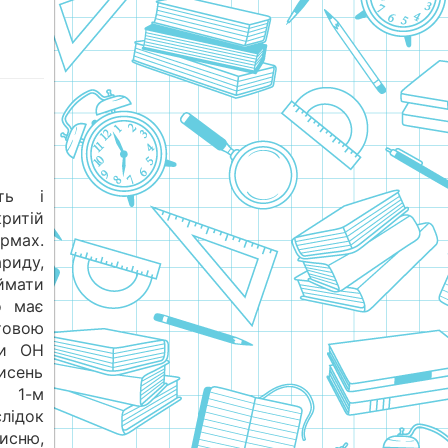
ть і
ритій
рмах.
иду,
мати
о має
товою
пи ОН
кисень
 1-м
ідок
исню,