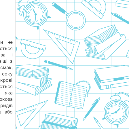
ни не
ються
оза і
іші з
смак,
 соку
 крові
ється
, яка
юкоза
ридів
в або