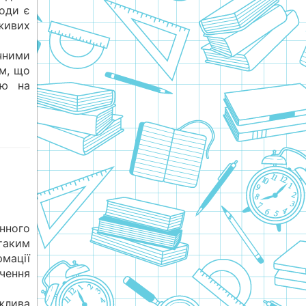
води є
ивих
чними
м, що
цю на
нного
таким
мації
чення
жлива