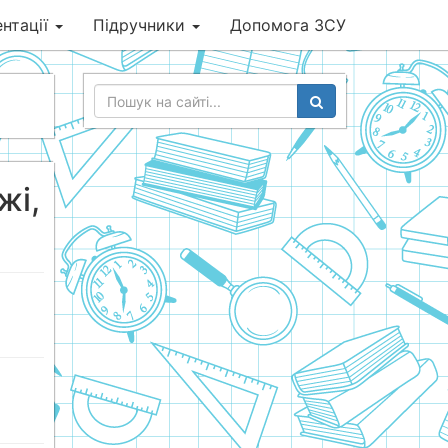
нтації
Підручники
Допомога ЗСУ
жі,