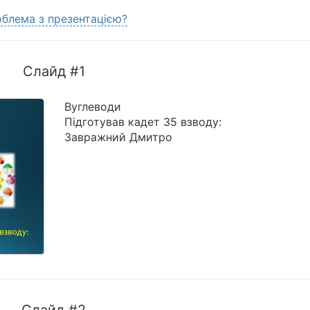
блема з презентацією?
Слайд #1
Вуглеводи
Підготував кадет 35 взводу:
Завражний Дмитро