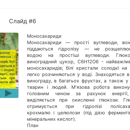
Слайд #6
Моносахариди
Моносахариди — прості вуглеводи, во
піддаються гідролізу — не розщеплю
водою на простіші вуглеводи. Глюк
виноградний цукор, С6Н12О6 - найважлив
моносахаридів; білі кристали солодкі на 
легко розчиняються у воді. Знаходяться в
винограду, в багатьох фруктах, а також у
тварин і людей. М'язова робота викону
головним чином за рахунок енергії
виділяється при окисленні глюкози. Гл
отримується при гідролізі полісаха
крохмалю і целюлози (під дією ферменті
мінеральних кислот).
План