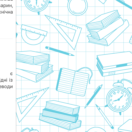
арин,
нічна
е є
дні із
еводи