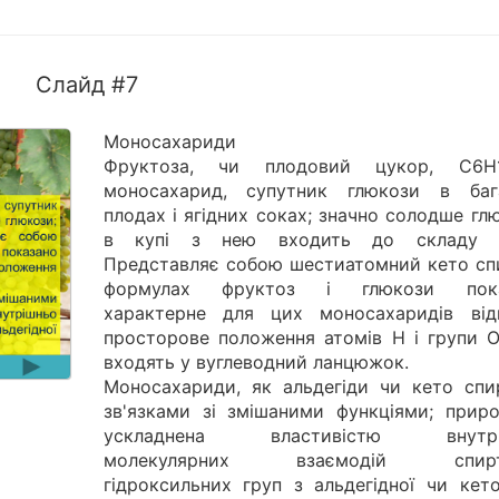
Слайд #7
Моносахариди
Фруктоза, чи плодовий цукор, С6Н
моносахарид, супутник глюкози в баг
плодах і ягідних соках; значно солодше гл
в купі з нею входить до складу м
Представляє собою шестиатомний кето спи
формулах фруктоз і глюкози пока
характерне для цих моносахаридів від
просторове положення атомів Н і групи О
входять у вуглеводний ланцюжок.
Моносахариди, як альдегіди чи кето спи
зв'язками зі змішаними функціями; приро
ускладнена властивістю внутрі
молекулярних взаємодій спирт
гідроксильних груп з альдегідної чи кето