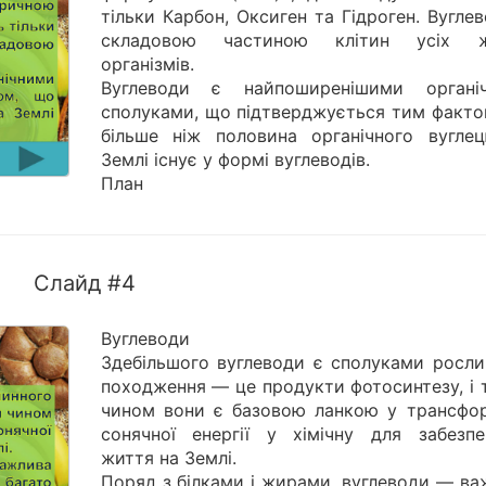
тільки Карбон, Оксиген та Гідроген. Вугле
складовою частиною клітин усіх ж
організмів.
Вуглеводи є найпоширенішими органі
сполуками, що підтверджується тим факто
більше ніж половина органічного вугле
Землі існує у формі вуглеводів.
План
Слайд #4
Вуглеводи
Здебільшого вуглеводи є сполуками росли
походження — це продукти фотосинтезу, і 
чином вони є базовою ланкою у трансфор
сонячної енергії у хімічну для забезпе
життя на Землі.
Поряд з білками і жирами, вуглеводи — ва