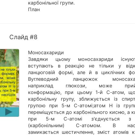
карбонільної групи.
План
Слайд #8
Моносахариди
Завдяки цьому моносахариди існую
вступають в реакцію не тільки у відк
ланцюговій формі, але й в циклічних фо
Вуглеводний ланцюжок моносахар
наприклад глюкози, може прий
конформацію, при цьому 1-й С-атом, щ
карбонільну групу, зближується із спир
групою при 5-м С-атомі;атом Н із гру
переміщується до карбонільного кисню, а 
при 5-м С-атомі з'єднується з
(карбонільним) С-атомом. В насл
замикається шестичленне, зміст атомів к