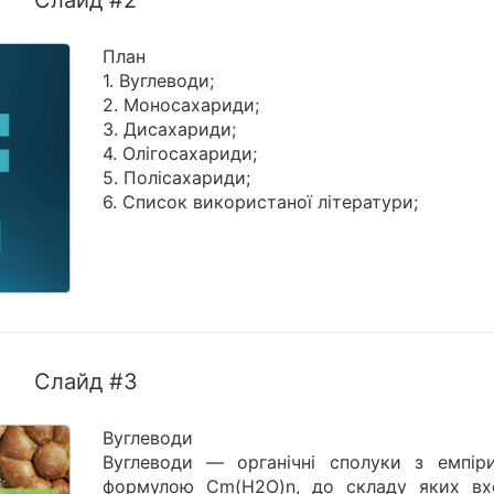
Слайд #2
План
1. Вуглеводи;
2. Моносахариди;
3. Дисахариди;
4. Олігосахариди;
5. Полісахариди;
6. Список використаної літератури;
Слайд #3
Вуглеводи
Вуглеводи — органічні сполуки з емпір
формулою Cm(H2O)n, до складу яких вх