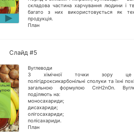
складова частина харчування людини і тв
багато з них використовується як тех
продукція.
План
Слайд #5
Вуглеводи
З хімічної точки зору ц
полігідроксикарбонільні сполуки та їхні похі
загальною формулою СnH2nOn. Вугл
поділяють на:
моносахариди;
дисахариди;
олігосахариди;
полісахариди.
План