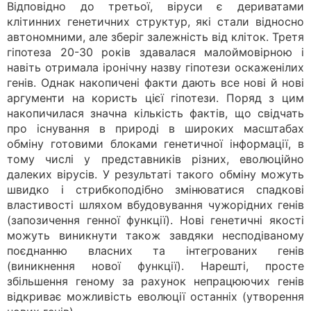
Відповідно до третьої, віруси є дериватами
клітинних генетичних структур, які стали відносно
автономними, але зберіг залежність від кліток. Третя
гіпотеза 20-30 років здавалася малоймовірною і
навіть отримала іронічну назву гіпотези оскаженілих
генів. Однак накопичені факти дають все нові й нові
аргументи на користь цієї гіпотези. Поряд з цим
накопичилася значна кількість фактів, що свідчать
про існування в природі в широких масштабах
обміну готовими блоками генетичної інформації, в
тому числі у представників різних, еволюційно
далеких вірусів. У результаті такого обміну можуть
швидко і стрибкоподібно змінюватися спадкові
властивості шляхом вбудовування чужорідних генів
(запозичення генної функції). Нові генетичні якості
можуть виникнути також завдяки несподіваному
поєднанню власних та інтегрованих генів
(виникнення нової функції). Нарешті, просте
збільшення геному за рахунок непрацюючих генів
відкриває можливість еволюції останніх (утворення