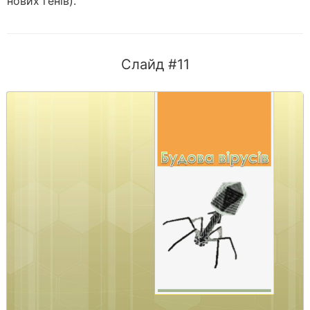
нових генів).
Слайд #11