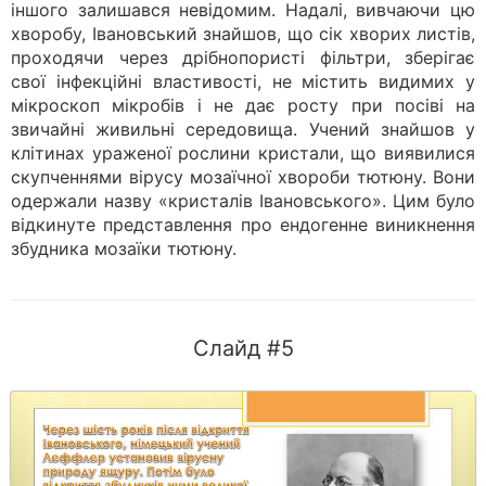
іншого залишався невідомим. Надалі, вивчаючи цю
хворобу, Івановський знайшов, що сік хворих листів,
проходячи через дрібнопористі фільтри, зберігає
свої інфекційні властивості, не містить видимих у
мікроскоп мікробів і не дає росту при посіві на
звичайні живильні середовища. Учений знайшов у
клітинах ураженої рослини кристали, що виявилися
скупченнями вірусу мозаїчної хвороби тютюну. Вони
одержали назву «кристалів Івановського». Цим було
відкинуте представлення про ендогенне виникнення
збудника мозаїки тютюну.
Слайд #5