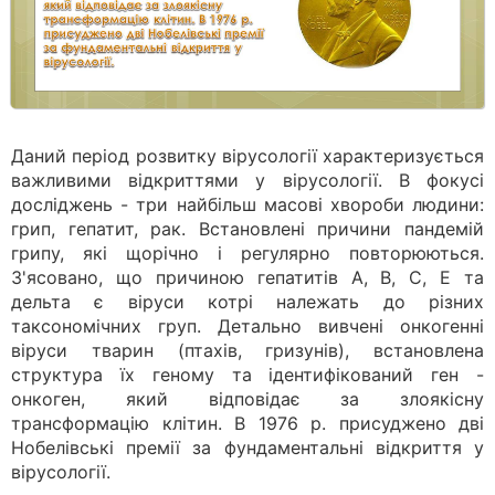
Даний період розвитку вірусології характеризується
важливими відкриттями у вірусології. В фокусі
досліджень - три найбільш масові хвороби людини:
грип, гепатит, рак. Встановлені причини пандемій
грипу, які щорічно і регулярно повторюються.
З'ясовано, що причиною гепатитів А, В, С, Е та
дельта є віруси котрі належать до різних
таксономічних груп. Детально вивчені онкогенні
віруси тварин (птахів, гризунів), встановлена
структура їх геному та ідентифікований ген -
онкоген, який відповідає за злоякісну
трансформацію клітин. В 1976 р. присуджено дві
Нобелівські премії за фундаментальні відкриття у
вірусології.