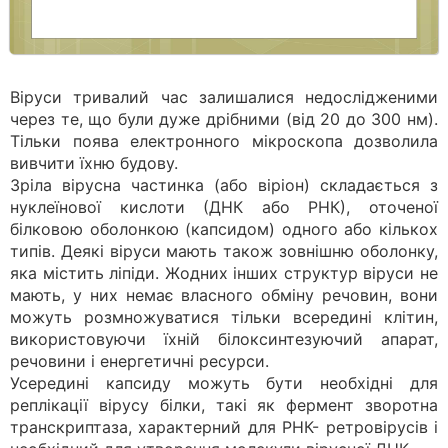
Віруси тривалий час залишалися недослідженими
через те, що були дуже дрібними (від 20 до 300 нм).
Тільки поява електронного мікроскопа дозволила
вивчити їхню будову.
Зріла вірусна частинка (або віріон) складається з
нуклеїнової кислоти (ДНК або РНК), оточеної
білковою оболонкою (капсидом) одного або кількох
типів. Деякі віруси мають також зовнішню оболонку,
яка містить ліпіди. Жодних інших структур віруси не
мають, у них немає власного обміну речовин, вони
можуть розмножуватися тільки всередині клітин,
використовуючи їхній білоксинтезуючий апарат,
речовини і енергетичні ресурси.
Усередині капсиду можуть бути необхідні для
реплікації вірусу білки, такі як фермент зворотна
транскриптаза, характерний для РНК- ретровірусів і