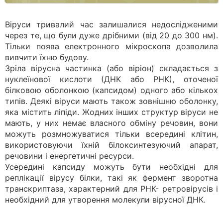
Віруси тривалий час залишалися недослідженими
через те, що були дуже дрібними (від 20 до 300 нм).
Тільки поява електронного мікроскопа дозволила
вивчити їхню будову.
Зріла вірусна частинка (або віріон) складається з
нуклеїнової кислоти (ДНК або РНК), оточеної
білковою оболонкою (капсидом) одного або кількох
типів. Деякі віруси мають також зовнішню оболонку,
яка містить ліпіди. Жодних інших структур віруси не
мають, у них немає власного обміну речовин, вони
можуть розмножуватися тільки всередині клітин,
використовуючи їхній білоксинтезуючий апарат,
речовини і енергетичні ресурси.
Усередині капсиду можуть бути необхідні для
реплікації вірусу білки, такі як фермент зворотна
транскриптаза, характерний для РНК- ретровірусів і
необхідний для утворення молекули вірусної ДНК.