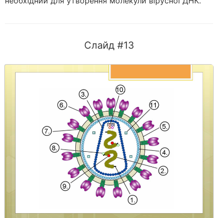
необхідний для утворення молекули вірусної ДНК.
Слайд #13