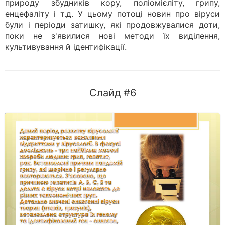
природу збудників кору, поліомієліту, грипу,
енцефаліту і т.д. У цьому потоці новин про віруси
були і періоди затишку, які продовжувалися доти,
поки не з'явилися нові методи їх виділення,
культивування й ідентифікації.
Слайд #6