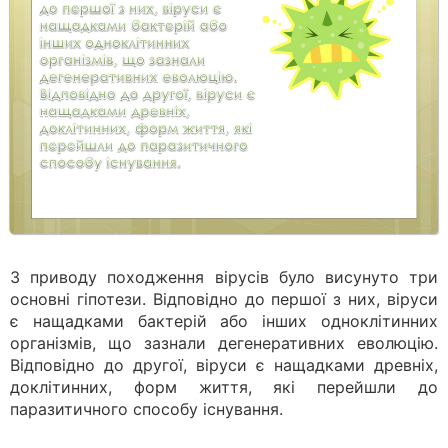
З приводу походження вірусів було висунуто три
основні гіпотези. Відповідно до першої з них, віруси
є нащадками бактерій або інших одноклітинних
організмів, що зазнали дегенеративних еволюцію.
Відповідно до другої, віруси є нащадками древніх,
доклітинних, форм життя, які перейшли до
паразитичного способу існування.