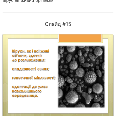
Вірус як живий організм
Слайд #15