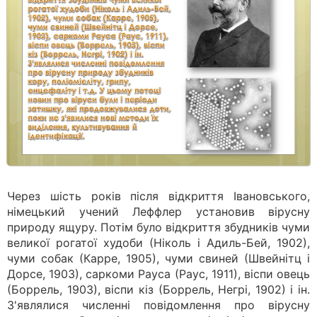
Через шість років після відкриття Івановського,
німецький учений Леффлер установив вірусну
природу ящуру. Потім було відкриття збудників чуми
великої рогатої худоби (Ніколь і Адиль-Бей, 1902),
чуми собак (Карре, 1905), чуми свиней (Швейнітц і
Дорсе, 1903), саркоми Рауса (Раус, 1911), віспи овець
(Боррель, 1903), віспи кіз (Боррель, Негрі, 1902) і ін.
З'являлися численні повідомлення про вірусну