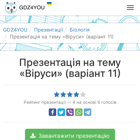
T
o
g
g
GDZ4YOU
Презентації
Біологія
l
Презентація на тему «Віруси» (варіант 11)
e
n
a
Презентація на тему
v
«Віруси» (варіант 11)
i
g
a
t
i
Рейтинг презентації
—
4
на основі
6
голосів
o
n
Завантажити презентацію