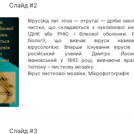
Слайд #2
Вірус(від лат. virus — отрута) — дрібні некл
частки, що складаються з нуклеїнової ки
(ДНК або РНК) і білкової оболонки. Р
біології, що вивчає віруси назива
вірусологією. Вперше існування вірусів 
російський учений Дмитро Йосип
Івановський у 1892 році, вивчаючи вра
тютюну – листкову мозаїку.
Вірус листкової мозаїки. Мікрофотографія
Слайд #3