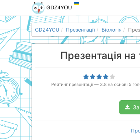
GDZ4YOU
Презентації
Біологія
През
Презентація на 
Рейтинг презентації
—
3.8
на основі
5
гол
За
Про