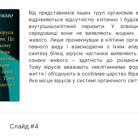
Від представників інших груп організмів 
відрізняються відсутністю клітинно ї будо
внутрішньоклітинні паразити. У зовніш
середовищі вони не виявляють жодних 
живого. Лише проникнувши в клітини орган
певного виду і взаємодіючи з їхнім апа
синтезу білка, вірусні частинки виявляють
ознаки живого – здатність до розмнож
Тому вірусів вважають неклітинними фо
життя і об'єднують в особливе царство Віра
Яке місце вірусів у системі органічного світ
Слайд #4