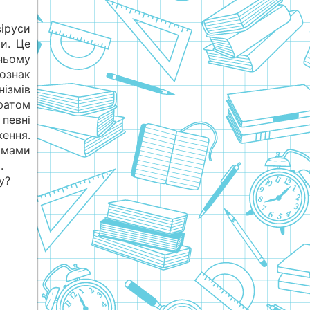
віруси
ви. Це
ньому
ознак
ізмів
ратом
 певні
ення.
рмами
.
у?