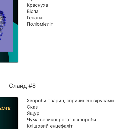
Краснуха
Віспа
Гепатит
Поліомієліт
Слайд #8
Хвороби тварин, спричинені вірусами
Сказ
Ящур
Чума великої рогатої хвороби
Кліщовий енцефаліт