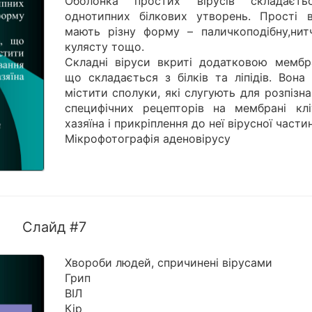
Оболонка простих вірусів складаєт
однотипних білкових утворень. Прості в
мають різну форму – паличкоподібну,нитч
кулясту тощо.
Складні віруси вкриті додатковою мембр
що складається з білків та ліпідів. Вона
містити сполуки, які слугують для розпізн
специфічних рецепторів на мембрані клі
хазяїна і прикріплення до неї вірусної части
Мікрофотографія аденовірусу
Слайд #7
Хвороби людей, спричинені вірусами
Грип
ВІЛ
Кір