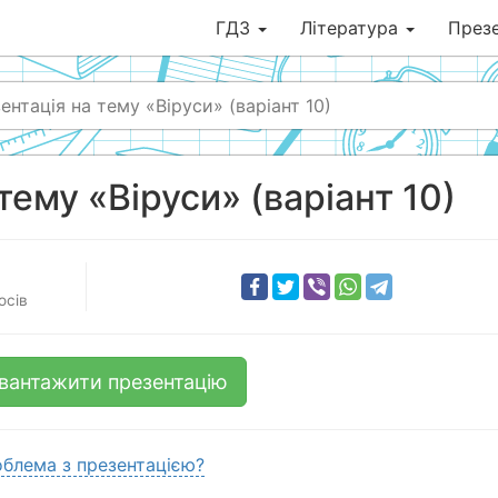
ГДЗ
Література
Презе
ентація на тему «Віруси» (варіант 10)
тему «Віруси» (варіант 10)
осів
вантажити презентацію
блема з презентацією?