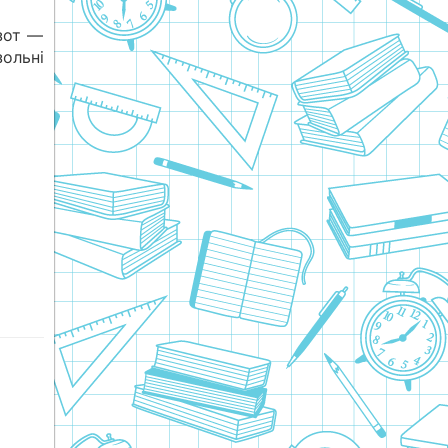
зот —
ольні