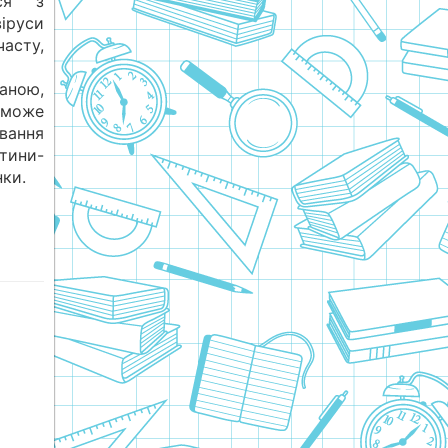
ься з
іруси
асту,
аною,
 може
авання
тини-
нки.