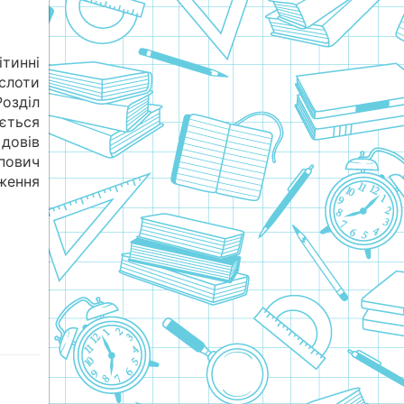
ітинні
слоти
озділ
ється
довів
ович
ження