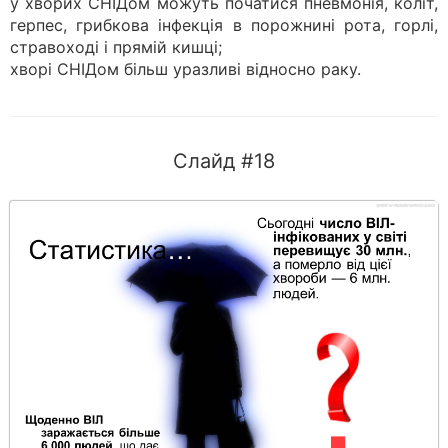
у хворих СНІДом можуть початися пневмонія, коліт,
герпес, грибкова інфекція в порожнині рота, горлі,
стравоході і прямій кишці;
хворі СНІДом більш уразливі відносно раку.
Слайд #18