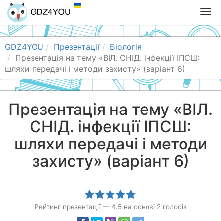
T
o
g
g
GDZ4YOU
Презентації
Біологія
l
Презентація на тему «ВІЛ. СНІД. інфекції ІПСШ:
e
шляхи передачі і методи захисту» (варіант 6)
n
a
v
Презентація на тему «ВІЛ.
i
СНІД. інфекції ІПСШ:
g
a
шляхи передачі і методи
t
i
захисту» (варіант 6)
o
n
Рейтинг презентації
—
4.5
на основі
2
голосів