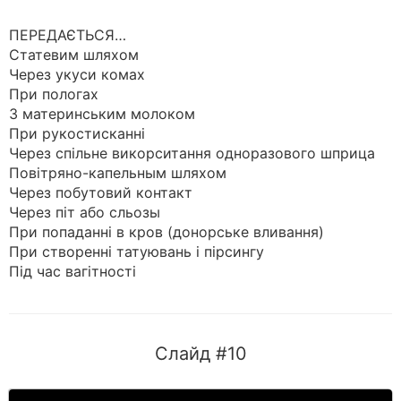
ПЕРЕДАЄТЬСЯ…
Статевим шляхом
Через укуси комах
При пологах
З материнським молоком
При рукостисканні
Через спільне викорситання одноразового шприца
Повітряно-капельным шляхом
Через побутовий контакт
Через піт або сльозы
При попаданні в кров (донорське вливання)
При створенні татуювань і пірсингу
Під час вагітності
Слайд #10