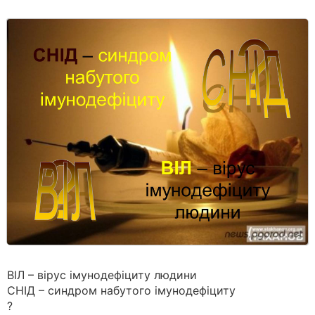
ВІЛ – вірус імунодефіциту людини
СНІД – синдром набутого імунодефіциту
?