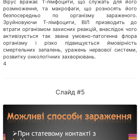
Вірус вражає Т-лімфоцити, що служать для його
розмноження, та макрофаги, що розносять його
безпосередньо по організму зараженого.
Зруйновуючи Т-лімфоцити, ВІЛ призводить до
втрати організмом захисних реакцій, внаслідок чого
активізується так звана умовно-патогенна флора
організму і різко підвищується ймовірність
смертельних запалень, уражень нервової системи,
розвитку онкологічних захворювань.
4
Слайд #5