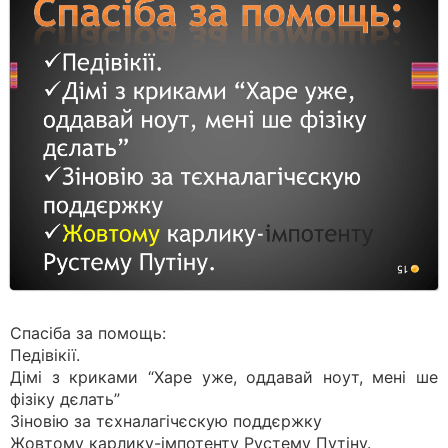
Спасіба за помощь:
Педівікії.
Дімі з криками “Харе уже, оддавай ноут, мені ше
фізіку дєлать”
Зіновію за тєхналагічєскую поддєржку
Жовтому карлику-імпотенту Рустему Путіну.