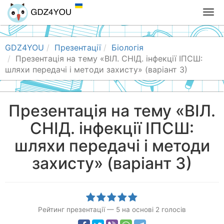
T
o
g
g
GDZ4YOU
Презентації
Біологія
l
Презентація на тему «ВІЛ. СНІД. інфекції ІПСШ:
e
шляхи передачі і методи захисту» (варіант 3)
n
a
v
Презентація на тему «ВІЛ.
i
СНІД. інфекції ІПСШ:
g
a
шляхи передачі і методи
t
i
захисту» (варіант 3)
o
n
Рейтинг презентації
—
5
на основі
2
голосів