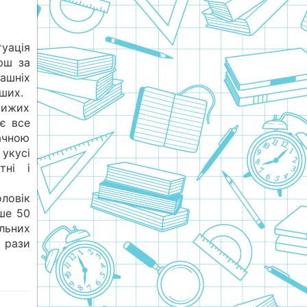
туація
ерш за
ашніх
нших.
хижих
є все
ачною
укусі
тні і
ловік
ше 50
льних
 рази