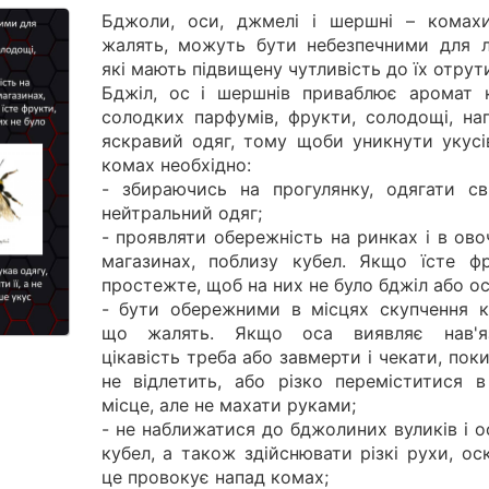
Бджоли, оси, джмелі і шершні – комах
жалять, можуть бути небезпечними для 
які мають підвищену чутливість до їх отрут
Бджіл, ос і шершнів приваблює аромат кв
солодких парфумів, фрукти, солодощі, нап
яскравий одяг, тому щоби уникнути укусі
комах необхідно:
- збираючись на прогулянку, одягати сві
нейтральний одяг;
- проявляти обережність на ринках і в ов
магазинах, поблизу кубел. Якщо їсте фр
простежте, щоб на них не було бджіл або ос
- бути обережними в місцях скупчення к
що жалять. Якщо оса виявляє нав'я
цікавість треба або завмерти і чекати, пок
не відлетить, або різко переміститися в
місце, але не махати руками;
- не наближатися до бджолиних вуликів і 
кубел, а також здійснювати різкі рухи, ос
це провокує напад комах;