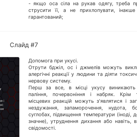
- якщо оса сіла на рукав одягу, треба п
струсити її, а не прихлопувати, інакше
гарантований;
Слайд #7
Допомога при укусі.
Отрути бджіл, ос і джмелів можуть викл
алергічні реакції у людини та діяти токси
нервову систему.
Перш за все, в місці укусу виникають 
паління, почервоніння і набряк. Крім 
місцевих реакцій можуть з'являтися і заг
нездужання, запаморочення, нудота, б
суглобах, підвищення температури (іноді, 
значне), утруднення дихання або навіть, 
свідомості.