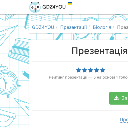
GDZ4YOU
Презентації
Біологія
През
Презентація
Рейтинг презентації
—
5
на основі
1
голо
За
Про