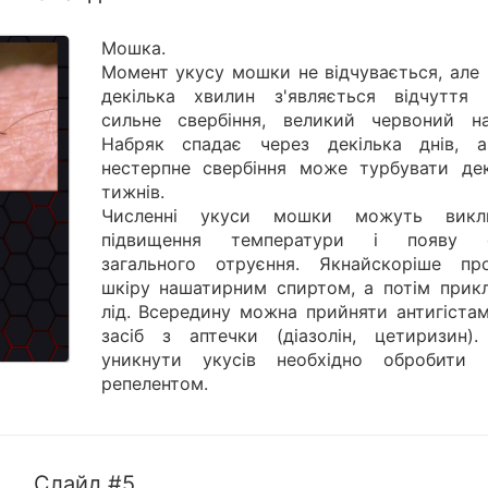
Мошка.
Момент укусу мошки не відчувається, але 
декілька хвилин з'являється відчуття 
сильне свербіння, великий червоний на
Набряк спадає через декілька днів, 
нестерпне свербіння може турбувати дек
тижнів.
Численні укуси мошки можуть викл
підвищення температури і появу о
загального отруєння. Якнайскоріше про
шкіру нашатирним спиртом, а потім прикл
лід. Всередину можна прийняти антигістам
засіб з аптечки (діазолін, цетиризин)
уникнути укусів необхідно обробити 
репелентом.
Слайд #5