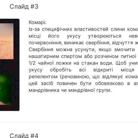
Слайд #3
Комарі.
Із-за специфічних властивостей слини ком
місці його укусу утворюються нев
почервоніння, виникає свербіння, відчуття ж
Свербіння можна усунути, якщо змочити 
нашатирним спиртом або розчином питної 
1/2 чайної ложки на стакан води. Щоб уни
укусу обробіть всі відкриті місця
репелентом (речовиною, що відлякує комар
цей засіб повинен бути обовязково в ап
мандрівника чи мандрівної групи.
Слайд #4