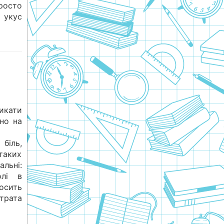
росто
 укус
икати
чно на
біль,
таких
альні:
олі в
досить
втрата