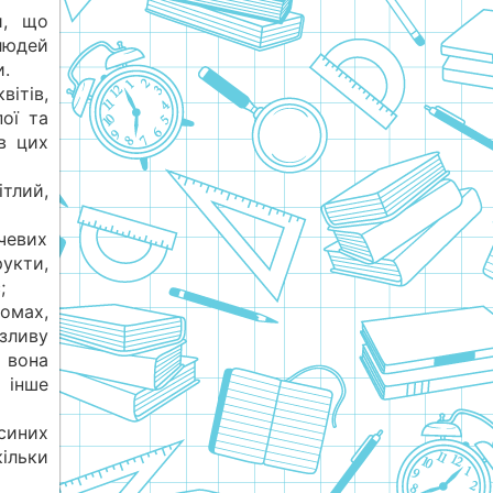
и, що
людей
и.
ітів,
ої та
в цих
тлий,
очевих
укти,
;
омах,
зливу
и вона
 інше
осиних
кільки