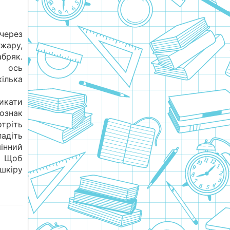
через
жару,
бряк.
а ось
ілька
икати
знак
тріть
адіть
інний
. Щоб
шкіру