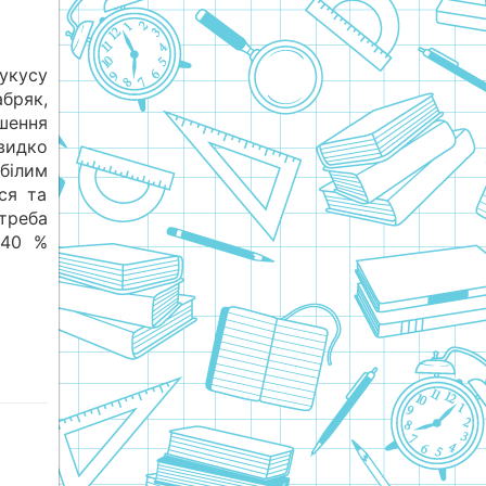
 укусу
бряк,
шення
видко
білим
ся та
треба
 40 %