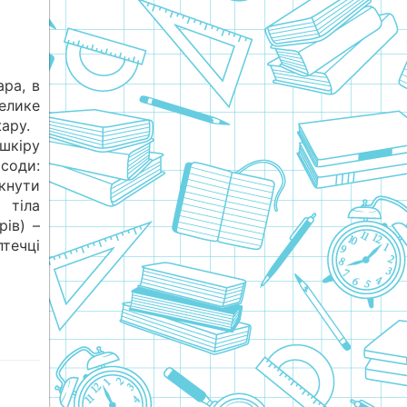
ара, в
елике
ару.
шкіру
соди:
кнути
 тіла
ів) –
течці