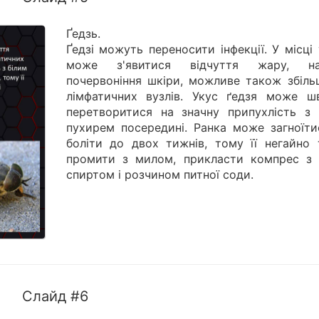
Ґедзь.
Ґедзі можуть переносити інфекції. У місці
може з'явитися відчуття жару, на
почервоніння шкіри, можливе також збіль
лімфатичних вузлів. Укус ґедзя може ш
перетворитися на значну припухлість з 
пухирем посередині. Ранка може загноїти
боліти до двох тижнів, тому її негайно 
промити з милом, прикласти компрес з
спиртом і розчином питної соди.
Слайд #6