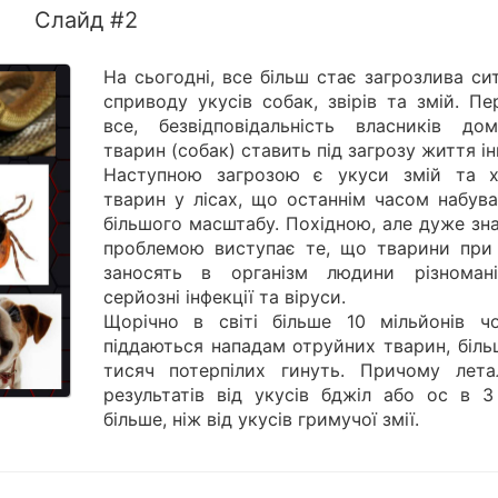
Слайд #2
На сьогодні, все більш стає загрозлива си
сприводу укусів собак, звірів та змій. П
все, безвідповідальність власників дом
тварин (собак) ставить під загрозу життя і
Наступною загрозою є укуси змій та 
тварин у лісах, що останнім часом набува
більшого масштабу. Похідною, але дуже зн
проблемою виступає те, що тварини при 
заносять в організм людини різномані
серйозні інфекції та віруси.
Щорічно в світі більше 10 мільйонів чо
піддаються нападам отруйних тварин, біль
тисяч потерпілих гинуть. Причому лета
результатів від укусів бджіл або ос в 3
більше, ніж від укусів гримучої змії.