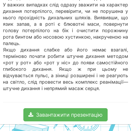
У важких випадках слід одразу зважити на характер
дихання потерпілого, перевірити, чи не порушена у
нього прохідність дихальних шляхів. Виявивши, що
язик запав, а в роті є блювотні маси, повернути
голову потерпілого на бік і очистити порожнину
рота бинтом або носовою хустинкою, накрученою на
палець.
Якщо дихання слабке або його немає взагалі,
терміново почати робити штучне дихання методом
«рот у рот» або «рот у ніс» до появи самостійного
глибокого дихання. Якщо ж при цьому не
відчувається пульс, а зіниці розширені і не реагують
на світло, слід провести весь комплекс реанімації—
штучне дихання і непрямий масаж серця.
Завантажити презентацію