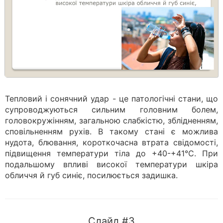
Тепловий і сонячний удар - це патологічні стани, що
супроводжуються сильним головним болем,
головокружінням, загальною слабкістю, зблідненням,
сповільненням рухів. В такому стані є можлива
нудота, блювання, короткочасна втрата свідомості,
підвищення температури тіла до +40-+41°С. При
подальшому впливі високої температури шкіра
обличчя й губ синіє, посилюється задишка.
Слайд #3