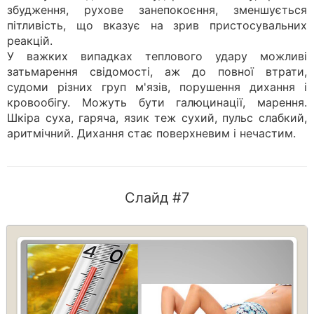
збудження, рухове занепокоєння, зменшується
пітливість, що вказує на зрив пристосувальних
реакцій.
У важких випадках теплового удару можливі
затьмарення свідомості, аж до повної втрати,
судоми різних груп м'язів, порушення дихання і
кровообігу. Можуть бути галюцинації, марення.
Шкіра суха, гаряча, язик теж сухий, пульс слабкий,
аритмічний. Дихання стає поверхневим і нечастим.
Слайд #7