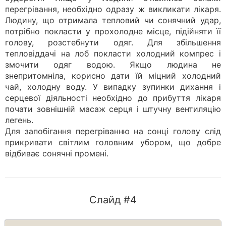
перегрівання, необхідно одразу ж викликати лікаря.
Людину, що отримала тепловий чи сонячний удар,
потрібно покласти у прохолодне місце, підійняти її
голову, розстебнути одяг. Для збільшення
тепловіддачі на лоб покласти холодний компрес і
змочити одяг водою. Якщо людина не
знепритомніла, корисно дати їй міцний холодний
чай, холодну воду. У випадку зупинки дихання і
серцевої діяльності необхідно до прибуття лікаря
почати зовнішній масаж серця і штучну вентиляцію
легень.
Для запобігання перегріванню на сонці голову слід
прикривати світлим головним убором, що добре
відбиває сонячні промені.
Слайд #4