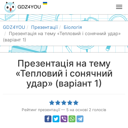
T
o
g
g
GDZ4YOU
Презентації
Біологія
l
Презентація на тему «Тепловий і сонячний удар»
e
(варіант 1)
n
a
v
Презентація на тему
i
«Тепловий і сонячний
g
a
удар» (варіант 1)
t
i
o
n
Рейтинг презентації
—
5
на основі
2
голосів