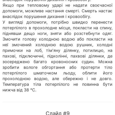
Якщо при тепловому ударі не надати своєчасної
допомоги, можливе настання смерті. Смерть настає
внаслідок порушення дихання і кровообігу.
У вигляді допомоги, потрібно швидко перенести
потерпілого в прохолодне місце, покласти на спину,
піднявши дещо ноги, зняти або розстебнути одяг.
Змочити голову холодною водою або покласти на
неї змочений холодною водою рушник, холодні
примочки на лоб, тім'яну ділянку, потилицю, на
пахові, підключичні, підколінні, пахвові ділянки, де
зосереджено багато кровоносних судин. Можна
зробити вологе обгортання або протерти тіло
потерпілого шматочком льоду, облити його
прохолодною водою, але обережно і не довго.
Температура тіла потерпілого не повинна бути
нижча від 38 °С.
Слайд #9