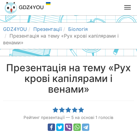
T
o
g
g
GDZ4YOU
Презентації
Біологія
l
Презентація на тему «Рух крові капілярами і
e
венами»
n
a
v
Презентація на тему «Рух
i
крові капілярами і
g
a
венами»
t
i
o
n
Рейтинг презентації
—
5
на основі
1
голосів