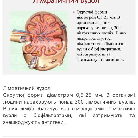
Лімфатичний вузол
Округлої форми діаметром 0,5-25 мм. В організмі
людини нараховують понад 300 лімфатичних вузлів.
В них лімфа збагачується лімфоцитами. Лімфатичні
вузли є біофільтратами, які затримують та
знешкоджують антигени.