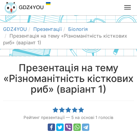
T
o
g
g
GDZ4YOU
Презентації
Біологія
l
Презентація на тему «Різноманітність кісткових
e
риб» (варіант 1)
n
a
v
Презентація на тему
i
«Різноманітність кісткових
g
a
риб» (варіант 1)
t
i
o
n
Рейтинг презентації
—
5
на основі
1
голосів