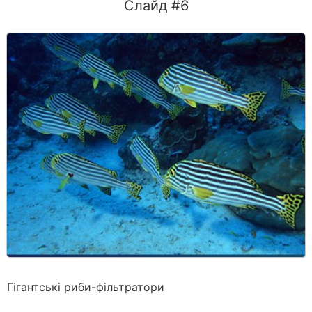
Слайд #6
Гігантські риби-фільтратори