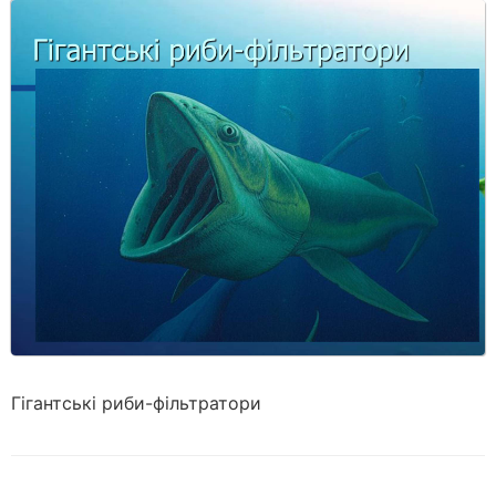
Гігантські риби-фільтратори