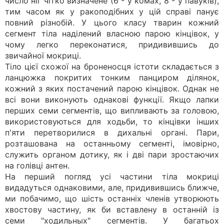
число ніг чітко визначене (6 - у комах, 8 - у павуків),
тим часом як у ракоподібних у цій справі панує
повний різнобій. У цього класу тварин кожний
сегмент тіла наділений власною парою кінцівок, у
чому легко переконатися, придивившись до
звичайної мокриці.
Тіло цієї схожої на броненосця істоти складається з
ланцюжка покритих тонким панциром ділянок,
кожний з яких постачений парою кінцівок. Однак не
всі вони виконують однакові функції. Якщо лапки
перших семи сегментів, що випливають за головою,
використовуються для ходьби, то кінцівки інших
п'яти перетворилися в дихальні органі. Пари,
розташована на останньому сегменті, імовірно,
служить органом дотику, як і дві пари зростаючих
на голівці антен.
На перший погляд усі частини тіла мокриці
видадуться однаковими, але, придивившись ближче,
ми побачимо, що шість останніх членів утворюють
хвостову частину, як би вставлену в останній із
семи "ходильных" сегментів. У багатьох