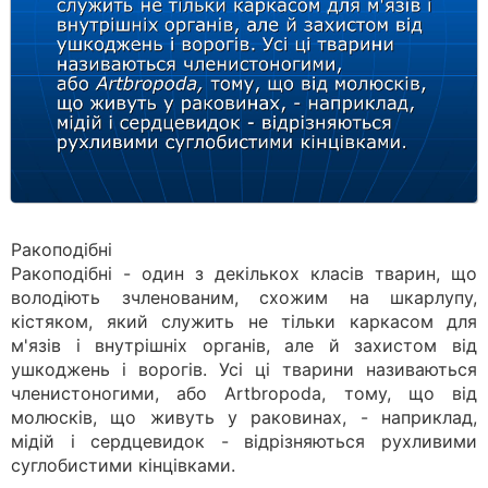
Ракоподібні
Ракоподібні - один з декількох класів тварин, що
володіють зчленованим, схожим на шкарлупу,
кістяком, який служить не тільки каркасом для
м'язів і внутрішніх органів, але й захистом від
ушкоджень і ворогів. Усі ці тварини називаються
членистоногими, або Artbropoda, тому, що від
молюсків, що живуть у раковинах, - наприклад,
мідій і сердцевидок - відрізняються рухливими
суглобистими кінцівками.