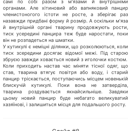
самі по собі разом з м'язами й внутрішніми
органами. Але хітиновий або вапняковий панцир
членистоногого істоти не росте, а зберігає раз
назавжди придбані форму й розмір. А оскільки м'яза
й внутрішній органі тварину продовжують рости,
тиск усередині панцира теж буде наростати, поки
він не розпадеться на шматки.
У кутикулі є неміцні ділянки, що розколюються, коли
тиск зсередини досягає відомої межі. Під старою
збруєю завжди ховається новий з иголочки костюм.
Коли приходить настав час міняти тісної одяг, що
став, тварина втягує повітря або воду, і старий
панцир тріскається, поступаючись місцем новенькій
блискучій кутикулі. Поки вона не затверділа,
тварина роздувається якнайсильніше. Завдяки
цьому новий панцир буде небагато великуватий
хазяїнові, і залишиться місця для подальшого росту.