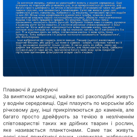
Плаваючі й дрейфуючі
За винятком мокриці, майже всі ракоподібні живуть
у воднім середовищі. Одні плазують по морськім або
річковому дну, інші прикріплюються до каменів, але
багато просто дрейфують за течією в незліченнім
співтоваристві таких же дрібних тварин і рослин,
яке називається планктонами. Саме так живуть
деякі самі примітивні рачки, наприклад, жаброноги.