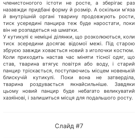
членистоногого істоти не росте, а зберігає раз
назавжди придбані форму й розмір. А оскільки м'яза
й внутрішній органі тварину продовжують рости,
тиск усередині панцира теж буде наростати, поки
він не розпадеться на шматки.
У кутикулі є неміцні ділянки, що розколюються, коли
тиск зсередини досягає відомої межі. Під старою
збруєю завжди ховається новий з иголочки костюм.
Коли приходить настав час міняти тісної одяг, що
став, тварина втягує повітря або воду, і старий
панцир тріскається, поступаючись місцем новенькій
блискучій кутикулі. Поки вона не затверділа,
тварина роздувається якнайсильніше. Завдяки
цьому новий панцир буде небагато великуватий
хазяїнові, і залишиться місця для подальшого росту.
Слайд #7