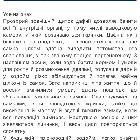
Усе на очах
Прозорий зовнішній щиток дафнії дозволяє бачити
всі її внутрішні органі, у тому числі выводковую
камеру, у якій розвиваються ікринки. Дафнії, як і
більшість ракоподібних, — різностатеві істоти, але
самка цілком здатна виводити потомство без
спарювання, у так званому процесі партеногенезу. З
настанням весни, коли вода багата кормом і умови
для росту й розмноження ідеальні, популяція дафній
у водоймі різко збільшується й полягає майже
цілком із самок. Зате наприкінці літа життя, що й
восени змінилися умови, дають поштовх до
збільшення чисельності самців. Спаровуючись із
самками, вони запліднюють ікринки, стійкі до
висихання й морозу й здатні вижити взимку, коли
вся популяція вимирає. Наступною весною з них
з'являються личинки, і весь цикл повторюється
спочатку.
У будь-якій прісноводній водоймі легко знайти