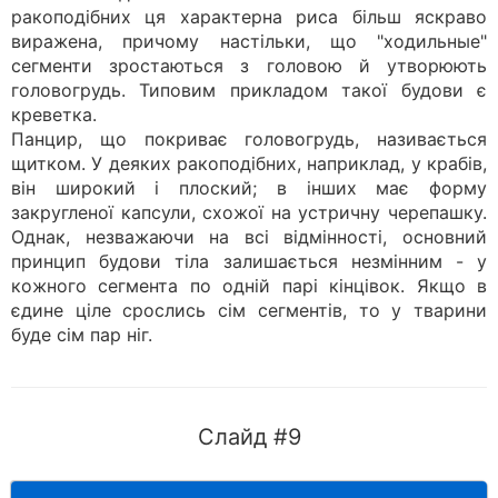
ракоподібних ця характерна риса більш яскраво
виражена, причому настільки, що "ходильные"
сегменти зростаються з головою й утворюють
головогрудь. Типовим прикладом такої будови є
креветка.
Панцир, що покриває головогрудь, називається
щитком. У деяких ракоподібних, наприклад, у крабів,
він широкий і плоский; в інших має форму
закругленої капсули, схожої на устричну черепашку.
Однак, незважаючи на всі відмінності, основний
принцип будови тіла залишається незмінним - у
кожного сегмента по одній парі кінцівок. Якщо в
єдине ціле срослись сім сегментів, то у тварини
буде сім пар ніг.
Слайд #9