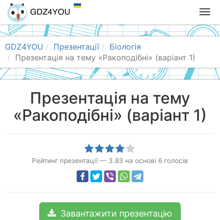
T
o
g
g
GDZ4YOU
Презентації
Біологія
l
Презентація на тему «Ракоподібні» (варіант 1)
e
n
a
Презентація на тему
v
«Ракоподібні» (варіант 1)
i
g
a
t
i
Рейтинг презентації
—
3.83
на основі
6
голосів
o
n
Завантажити презентацію