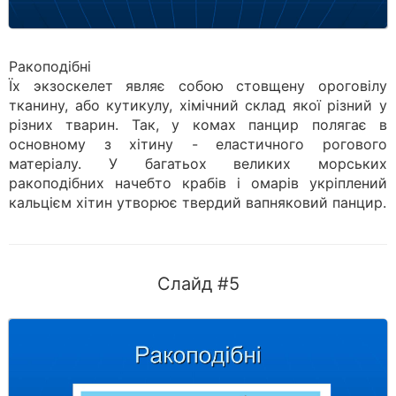
Ракоподібні
Їх экзоскелет являє собою стовщену ороговілу
тканину, або кутикулу, хімічний склад якої різний у
різних тварин. Так, у комах панцир полягає в
основному з хітину - еластичного рогового
матеріалу. У багатьох великих морських
ракоподібних начебто крабів і омарів укріплений
кальцієм хітин утворює твердий вапняковий панцир.
Слайд #5