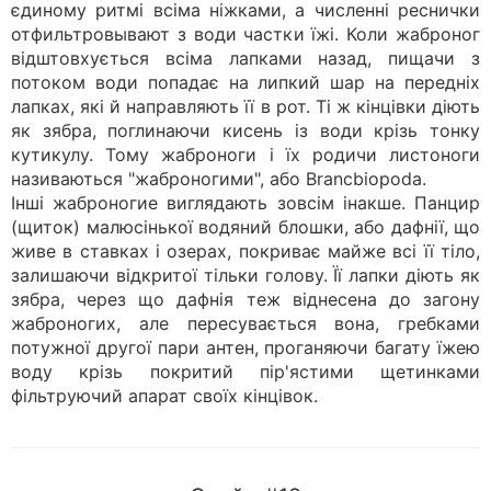
єдиному ритмі всіма ніжками, а численні реснички
отфильтровывают з води частки їжі. Коли жаброног
відштовхується всіма лапками назад, пищачи з
потоком води попадає на липкий шар на передніх
лапках, які й направляють її в рот. Ті ж кінцівки діють
як зябра, поглинаючи кисень із води крізь тонку
кутикулу. Тому жаброноги і їх родичи листоноги
називаються "жаброногими", або Brancbiopoda.
Інші жаброногие виглядають зовсім інакше. Панцир
(щиток) малюсінької водяний блошки, або дафнії, що
живе в ставках і озерах, покриває майже всі її тіло,
залишаючи відкритої тільки голову. Її лапки діють як
зябра, через що дафнія теж віднесена до загону
жаброногих, але пересувається вона, гребками
потужної другої пари антен, проганяючи багату їжею
воду крізь покритий пір'ястими щетинками
фільтруючий апарат своїх кінцівок.