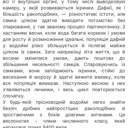
всі її внутрішні органі, у тому числі выводковую
камеру, у якій розвиваються ікринки. Дафнії, як і
більшість ракоподібних, — різностатеві істоти, але
самка цілком здатна виводити потомство без
спарювання, у так званому процесі партеногенезу. З
настанням весни, коли вода багата кормом і умови
для росту й розмноження ідеальні, популяція дафній
у водоймі різко збільшується й полягає майже
цілком із самок. Зате наприкінці літа життя, що й
восени змінилися умови, дають поштовх до
збільшення чисельності самців. Спаровуючись із
самками, вони запліднюють ікринки, стійкі до
висихання й морозу й здатні вижити взимку, коли
вся популяція вимирає. Наступною весною з них
з'являються личинки, і весь цикл повторюється
спочатку.
У будь-якій прісноводній водоймі легко знайти
безліч дрібних найпростіших ракоподібних зі
зростаючими з боків довгими антенами. Це
веслоногие - члени численного класу, який
нараховує понад 8400 види.