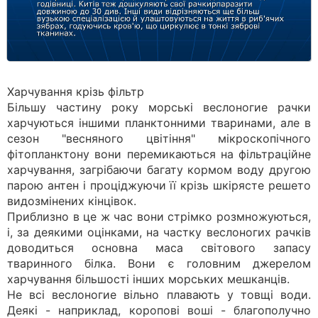
Харчування крізь фільтр
Більшу частину року морські веслоногие рачки
харчуються іншими планктонними тваринами, але в
сезон "весняного цвітіння" мікроскопічного
фітопланктону вони перемикаються на фільтраційне
харчування, загрібаючи багату кормом воду другою
парою антен і проціджуючи її крізь шкірясте решето
видозмінених кінцівок.
Приблизно в це ж час вони стрімко розмножуються,
і, за деякими оцінками, на частку веслоногих рачків
доводиться основна маса світового запасу
тваринного білка. Вони є головним джерелом
харчування більшості інших морських мешканців.
Не всі веслоногие вільно плавають у товщі води.
Деякі - наприклад, коропові воші - благополучно