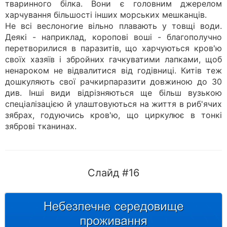
тваринного білка. Вони є головним джерелом
харчування більшості інших морських мешканців.
Не всі веслоногие вільно плавають у товщі води.
Деякі - наприклад, коропові воші - благополучно
перетворилися в паразитів, що харчуються кров'ю
своїх хазяїв і збройних гачкуватими лапками, щоб
ненароком не відвалитися від годівниці. Китів теж
дошкуляють свої рачкирпаразити довжиною до 30
див. Інші види відрізняються ще більш вузькою
спеціалізацією й улаштовуються на життя в риб'ячих
зябрах, годуючись кров'ю, що циркулює в тонкі
зяброві тканинах.
Слайд #16