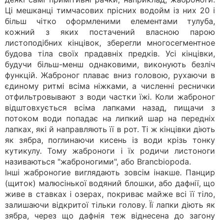
Ці мешканці тимчасових прісних водойм із них 20 і
більш чітко оформленими елементами тулуба,
кожний з яких постачений власною парою
листоподібних кінцівок, зберегли многосегментное
будова тіла своїх прадавніх предків. Усі кінцівки,
будучи більш-менш однаковими, виконують безліч
функцій. Жаброног плаває вниз головою, рухаючи в
єдиному ритмі всіма ніжками, а численні реснички
отфильтровывают з води частки їжі. Коли жаброног
відштовхується всіма лапками назад, пищачи з
потоком води попадає на липкий шар на передніх
лапках, які й направляють її в рот. Ті ж кінцівки діють
як зябра, поглинаючи кисень із води крізь тонку
кутикулу. Тому жаброноги і їх родичи листоноги
називаються "жаброногими", або Brancbiopoda.
Інші жаброногие виглядають зовсім інакше. Панцир
(щиток) малюсінької водяний блошки, або дафнії, що
живе в ставках і озерах, покриває майже всі її тіло,
залишаючи відкритої тільки голову. Її лапки діють як
зябра, через що дафнія теж віднесена до загону