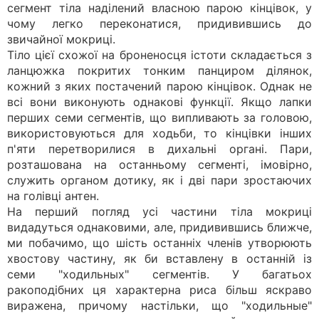
сегмент тіла наділений власною парою кінцівок, у
чому легко переконатися, придивившись до
звичайної мокриці.
Тіло цієї схожої на броненосця істоти складається з
ланцюжка покритих тонким панциром ділянок,
кожний з яких постачений парою кінцівок. Однак не
всі вони виконують однакові функції. Якщо лапки
перших семи сегментів, що випливають за головою,
використовуються для ходьби, то кінцівки інших
п'яти перетворилися в дихальні органі. Пари,
розташована на останньому сегменті, імовірно,
служить органом дотику, як і дві пари зростаючих
на голівці антен.
На перший погляд усі частини тіла мокриці
видадуться однаковими, але, придивившись ближче,
ми побачимо, що шість останніх членів утворюють
хвостову частину, як би вставлену в останній із
семи "ходильных" сегментів. У багатьох
ракоподібних ця характерна риса більш яскраво
виражена, причому настільки, що "ходильные"