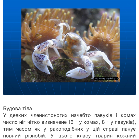
Будова тіла
У деяких членистоногих начебто павуків і комах
число ніг чітко визначене (6 - у комах, 8 - у павуків),
тим часом як у ракоподібних у цій справі панує
повний різнобій. У цього класу тварин кожний