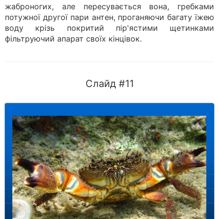
жаброногих, але пересувається вона, гребками
потужної другої пари антен, проганяючи багату їжею
воду крізь покритий пір'ястими щетинками
фільтруючий апарат своїх кінцівок.
Слайд #11