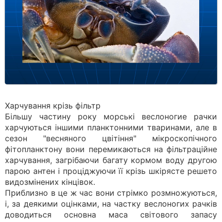
Харчування крізь фільтр
Більшу частину року морські веслоногие рачки
харчуються іншими планктонними тваринами, але в
сезон "весняного цвітіння" мікроскопічного
фітопланктону вони перемикаються на фільтраційне
харчування, загрібаючи багату кормом воду другою
парою антен і проціджуючи її крізь шкірясте решето
видозмінених кінцівок.
Приблизно в це ж час вони стрімко розмножуються,
і, за деякими оцінками, на частку веслоногих рачків
доводиться основна маса світового запасу