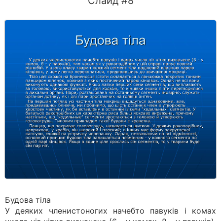
Слайд #8
Будова тіла
У деяких членистоногих начебто павуків і комах