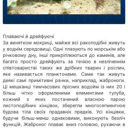
Плаваючі й дрейфуючі
За винятком мокриці, майже всі ракоподібні живуть
у воднім середовищі. Одні плазують по морськім або
річковому дну, інші прикріплюються до каменів, але
багато просто дрейфують за течією в незліченнім
співтоваристві таких же дрібних тварин і рослин,
яке називається планктонами. Саме так живуть
деякі самі примітивні рачки, наприклад, жаброноги.
Ці мешканці тимчасових прісних водойм із них 20 і
більш чітко оформленими елементами тулуба,
кожний з яких постачений власною парою
листоподібних кінцівок, зберегли многосегментное
будова тіла своїх прадавніх предків. Усі кінцівки,
будучи більш-менш однаковими, виконують безліч
функцій. Жаброног плаває вниз головою, рухаючи в