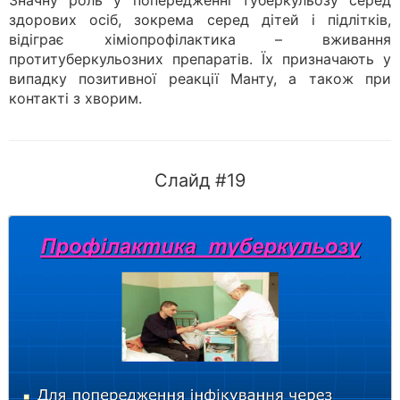
Значну роль у попередженні туберкульозу серед
здорових осіб, зокрема серед дітей і підлітків,
відіграє хіміопрофілактика – вживання
протитуберкульозних препаратів. Їх призначають у
випадку позитивної реакції Манту, а також при
контакті з хворим.
Слайд #19