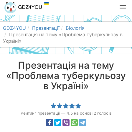
T
o
g
g
GDZ4YOU
Презентації
Біологія
l
Презентація на тему «Проблема туберкульозу в
e
Україні»
n
a
v
Презентація на тему
i
«Проблема туберкульозу
g
a
в Україні»
t
i
o
n
Рейтинг презентації
—
4.5
на основі
2
голосів