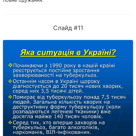
повне одужання.
Слайд #11