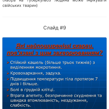
(Хвора на туберкульоз людина може інфікувати
свійських тварин)
Слайд #9