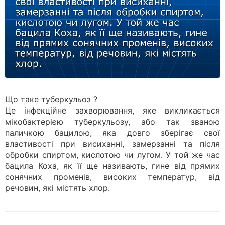
Що таке туберкульоз ?
Це інфекційне захворювання, яке викликається
мікобактерією туберкульозу, або так званою
паличкою бацилою, яка довго зберігає свої
властивості при висиханні, замерзанні та після
обробки спиртом, кислотою чи лугом. У той же час
бацила Коха, як її ще називають, гине від прямих
сонячних променів, високих температур, від
речовин, які містять хлор.