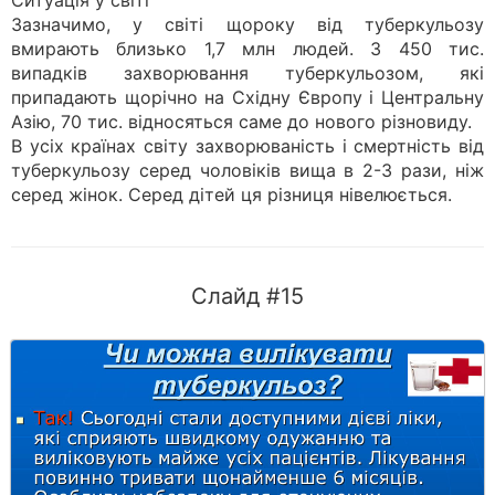
Ситуація у світі
Зазначимо, у світі щороку від туберкульозу
вмирають близько 1,7 млн людей. З 450 тис.
випадків захворювання туберкульозом, які
припадають щорічно на Східну Європу і Центральну
Азію, 70 тис. відносяться саме до нового різновиду.
В усіх країнах світу захворюваність і смертність від
туберкульозу серед чоловіків вища в 2-3 рази, ніж
серед жінок. Серед дітей ця різниця нівелюється.
Слайд #15