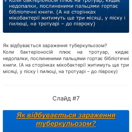
Як відбувається зараження туберкульозом?
Коли бактеріоносій плює на тротуар, кидає
недопалки, послиненими пальцями гортає бібліотечні
книги. (А на сторінках мікобактерії житимуть ще три
місяці, у піску і пилюці, на тротуарі – до півроку)
Слайд #7