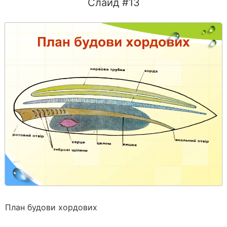
Слайд #13
План будови хордових