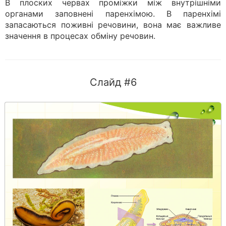
В плоских червах проміжки між внутрішніми
органами заповнені паренхімою. В паренхімі
запасаються поживні речовини, вона має важливе
значення в процесах обміну речовин.
Слайд #6