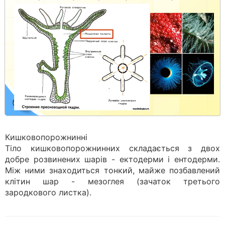
Кишковопорожнинні
Тіло кишковопорожнинних складається з двох
добре розвинених шарів - ектодерми і ентодерми.
Між ними знаходиться тонкий, майже позбавлений
клітин шар - мезоглея (зачаток третього
зародкового листка).