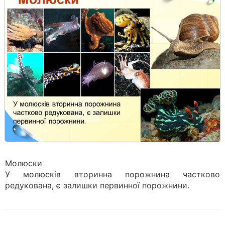
Молюски
У молюсків вторинна порожнина частково
редукована, є залишки первинної порожнини.