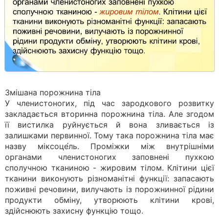
Змішана порожнина тіла
У членистоногих, під час зародкового розвитку
закладається вторинна порожнина тіла. Але згодом
її вистилка руйнується й вона зливається із
залишками первинної. Тому така порожнина тіла має
назву міксоце́ль. Проміжки між внутрішніми
органами членистоногих заповнені пухкою
сполучною тканиною - жировим тілом. Клітини цієї
тканини виконують різноманітні функції: запасають
поживні речовини, вилучають із порожнинної рідини
продукти обміну, утворюють клітини крові,
здійснюють захисну функцію тощо.