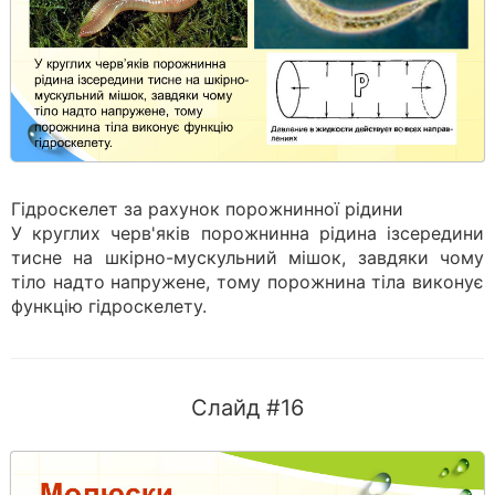
Гідроскелет за рахунок порожнинної рідини
У круглих черв'яків порожнинна рідина ізсередини
тисне на шкірно-мускульний мішок, завдяки чому
тіло надто напружене, тому порожнина тіла виконує
функцію гідроскелету.
Слайд #16