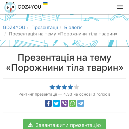
T
o
g
g
GDZ4YOU
Презентації
Біологія
l
Презентація на тему «Порожнини тіла тварин»
e
n
a
Презентація на тему
v
«Порожнини тіла тварин»
i
g
a
t
i
Рейтинг презентації
—
4.33
на основі
3
голосів
o
n
Завантажити презентацію