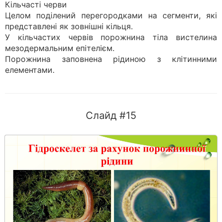
Кільчасті черви
Целом поділений перегородками на сегменти, які
представлені як зовнішні кільця.
У кільчастих червів порожнина тіла вистелина
мезодермальним епітелієм.
Порожнина заповнена рідиною з клітинними
елементами.
Слайд #15