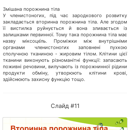
Змішана порожнина тіла
У членистоногих, під час зародкового розвитку
закладається вторинна порожнина тіла. Але згодом
її вистилка руйнується й вона зливається із
залишками первинної. Тому така порожнина тіла має
назву міксоце́ль. Проміжки між внутрішніми
органами членистоногих заповнені пухкою
сполучною тканиною - жировим тілом. Клітини цієї
тканини виконують різноманітні функції: запасають
поживні речовини, вилучають із порожнинної рідини
продукти обміну, утворюють клітини крові,
здійснюють захисну функцію тощо.
Слайд #11