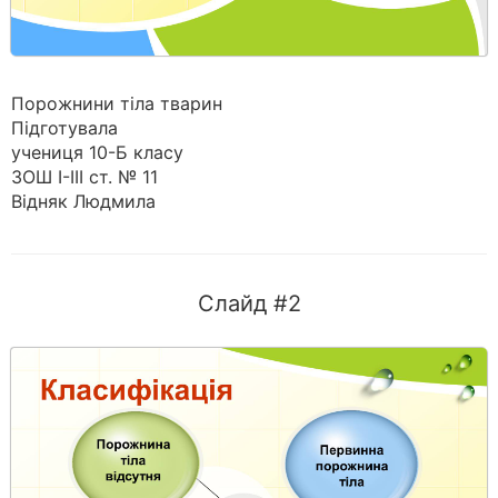
Порожнини тіла тварин
Підготувала
учениця 10-Б класу
ЗОШ І-ІІІ ст. № 11
Відняк Людмила
Слайд #2