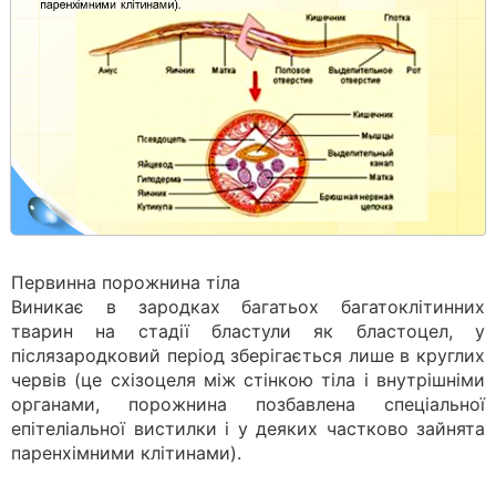
Первинна порожнина тіла
Виникає в зародках багатьох багатоклітинних
тварин на стадії бластули як бластоцел, у
післязародковий період зберігається лише в круглих
червів (це схізоцеля між стінкою тіла і внутрішніми
органами, порожнина позбавлена спеціальної
епітеліальної вистилки і у деяких частково зайнята
паренхімними клітинами).