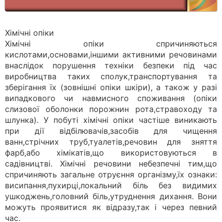
Хімічні опіки
Хімічні опіки спричиняються
кислотами,основами,іншими активними речовинами
внаслідок порушення техніки безпеки під час
виробництва таких сполук,транспортування та
зберігання їх (зовнішні опіки шкіри), а також у разі
випадкового чи навмисного споживання (опіки
слизової оболонки порожнин рота,стравоходу та
шлунка). У побуті хімічні опіки частіше виникають
при дії відбілювачів,засобів для чищення
ванн,стрічних труб,туалетів,речовин для зняття
фарб,або хімікатів,що використовуються в
садівництві. Хімічні речовини небезпечні тим,що
спричиняють загальне отруєння організму,їх ознаки:
висипання,пухирці,локальний біль без видимих
ушкоджень,головний біль,утруднення дихання. Вони
можуть проявитися як відразу,так і через певний
час.