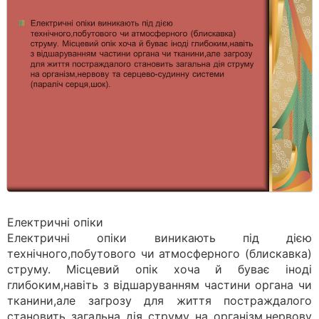
Електричні опіки
Електричні опіки виникають під дією
технічного,побутового чи атмосферного (блискавка)
струму. Місцевий опік хоча й буває іноді
глибоким,навіть з відшаруванням частини органа чи
тканини,але загрозу для життя постраждалого
становить загальна дія струму на організм,нервову