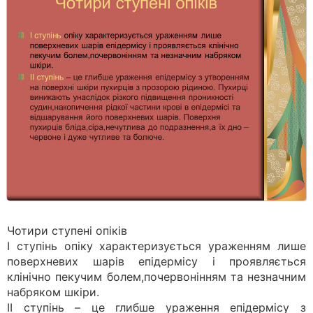
Чотири ступені опіків
І ступінь опіку характеризується ураженням лише
поверхневих шарів епідермісу і проявляється
клінічно пекучим болем,почервонінням та незначним
набряком шкіри.
ІІ ступінь – це глибше ураження епідермісу з