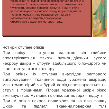
Чотири ступені опіків
При опіку ІІІ ступеня залежно від глибини
спостерігаються також пухирці,ділянки сухого
некрозу шкіри – струпи здебільшого біло-сірого чи
сіро-жовтуватого кольору.
При опіках ІV ступеня внаслідок раптового
випаровування тканинної води уражена шкіра,що
має темно-сірий чи бурий колір,перетворюється на
струп з тріщинами. Площа ураженої шкіри різко
зменшується. Чутливість опікової поверхні відсутня.
При ІV опіків некроз поширюється на всю товщу
шкіри та підлеглі тканини,поверхня тіла