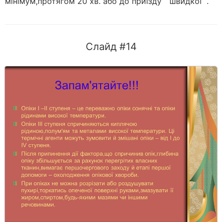
мінімум,протягом 20 хв. або до приїзду “ швидкої “.
Слайд #14