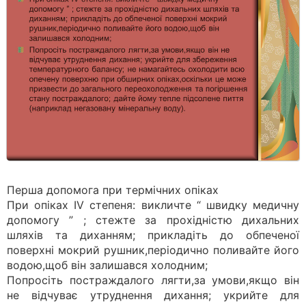
Перша допомога при термічних опіках
При опіках ІV степеня: викличте “ швидку медичну
допомогу ” ; стежте за прохідністю дихальних
шляхів та диханням; прикладіть до обпеченої
поверхні мокрий рушник,періодично поливайте його
водою,щоб він залишався холодним;
Попросіть постраждалого лягти,за умови,якщо він
не відчуває утруднення дихання; укрийте для