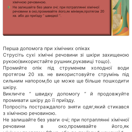
Перша допомога при хімічних опіках
Струсіть сухі хімічні речовини зі шкіри захищеною
рукою(використайте рушник,рукавиці тощо).
Промийте опік під струменем холодної води
протягом 20 хв. не використовуйте струмінь під
сильним напором,бо це може ще більше пошкодити
шкіру.
Викличте “ швидку допомогу “ й продовжуйте
промивати шкіру до її приїзду.
Попросіть постраждалого зняти одяг,який стикався
з хімічною речовиною.
Не залишайте без уваги очі; при потраплянні хімічної
речовини в око,промивайте його,як