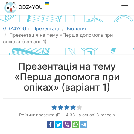
T
o
g
g
GDZ4YOU
Презентації
Біологія
l
Презентація на тему «Перша допомога при
e
опіках» (варіант 1)
n
a
v
Презентація на тему
i
«Перша допомога при
g
a
опіках» (варіант 1)
t
i
o
n
Рейтинг презентації
—
4.33
на основі
3
голосів