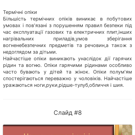
Термічні опіки
Більшість термічних опіків виникає в побутових
умовах і пов'язані з порушенням правил безпеки під
час експлуатації газових та електричних плит,інших
нагрівальних приладів,умов зберігання
вогненебезпечних предметів та речовин,а також з
недоглядом за дітьми.
Найчастіше опіки виникають унаслідок дії гарячих
рідин та вогню. Опіки гарячими рідинами особливо
часто бувають у дітей та жінок. Опіки полум'ям
спостерігаються переважно у чоловіків. Найчастіше
уражаються ноги,руки,рідше-тулуб,обличчя і шия.
Слайд #8