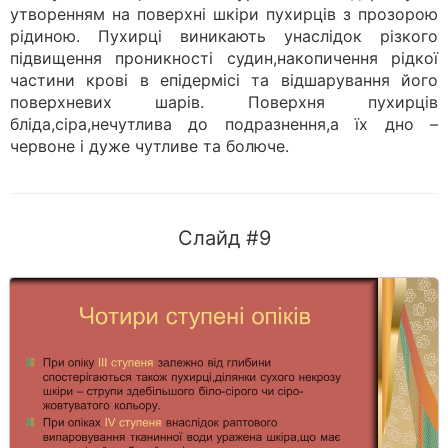
утворенням на поверхні шкіри пухирців з прозорою
рідиною. Пухирці виникають унаслідок різкого
підвищення проникності судин,накопичення рідкої
частини крові в епідермісі та відшарування його
поверхневих шарів. Поверхня пухирців
бліда,сіра,нечутлива до подразнення,а їх дно –
червоне і дуже чутливе та болюче.
Слайд #9