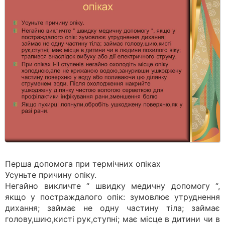
Перша допомога при термічних опіках
Усуньте причину опіку.
Негайно викличте “ швидку медичну допомогу “,
якщо у постраждалого опік: зумовлює утруднення
дихання; займає не одну частину тіла; займає
голову,шию,кисті рук,ступні; має місце в дитини чи в