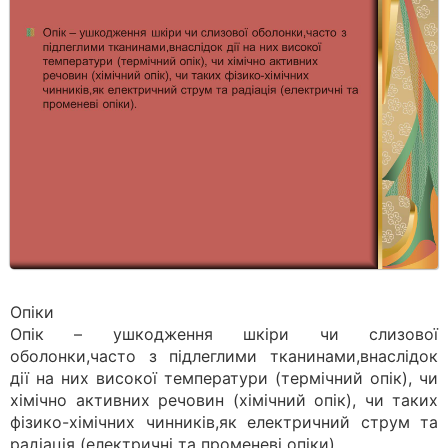
Опіки
Опік – ушкодження шкіри чи слизової
оболонки,часто з підлеглими тканинами,внаслідок
дії на них високої температури (термічний опік), чи
хімічно активних речовин (хімічний опік), чи таких
фізико-хімічних чинників,як електричний струм та
радіація (електричні та променеві опіки).