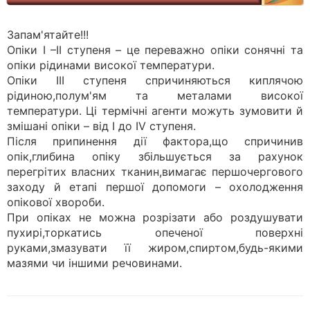
Запам'ятайте!!!
Опіки І –ІІ ступеня – це переважно опіки сонячні та
опіки рідинами високої температури.
Опіки ІІІ ступеня спричиняються киплячою
рідиною,полум'ям та металами високої
температури. Ці термічні агенти можуть зумовити й
змішані опіки – від І до ІV ступеня.
Після припинення дії фактора,що спричинив
опік,глибина опіку збільшується за рахунок
перегрітих власних тканин,вимагає першочергового
заходу й етапі першої допомоги – охолодження
опікової хвороби.
При опіках не можна розрізати або роздушувати
пухирі,торкатись опеченої поверхні
руками,змазувати її жиром,спиртом,будь-якими
мазями чи іншими речовинами.