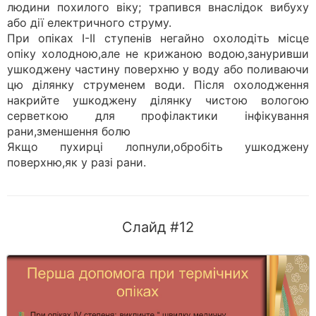
людини похилого віку; трапився внаслідок вибуху
або дії електричного струму.
При опіках І-ІІ ступенів негайно охолодіть місце
опіку холодною,але не крижаною водою,зануривши
ушкоджену частину поверхню у воду або поливаючи
цю ділянку струменем води. Після охолодження
накрийте ушкоджену ділянку чистою вологою
серветкою для профілактики інфікування
рани,зменшення болю
Якщо пухирці лопнули,обробіть ушкоджену
поверхню,як у разі рани.
Слайд #12