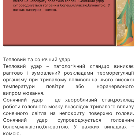
Тепловий та сонячний удар
Тепловий удар – патологічний стан,що виникає
раптово і зумовлений розкладами терморегуляції
організму при тривалому впливові на нього високої
температури повітря або інфрачервоного
випромінювання.
Сонячний удар – це хворобливий стан,розклад
роботи головного мозку внаслідок тривалого впливу
сонячного світла на непокриту поверхню голови.
Сонячний удар супроводжується головним
болем,млявістю,блювотою. У важких випадках –
комою.