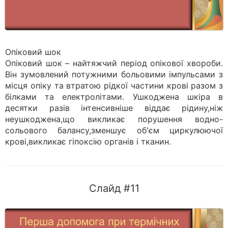
Опіковий шок
Опіковий шок – найтяжчий період опікової хвороби.
Він зумовлений потужними больовими імпульсами з
місця опіку та втратою рідкої частини крові разом з
білками та електролітами. Ушкоджена шкіра в
десятки разів інтенсивніше віддає рідину,ніж
неушкоджена,що викликає порушення водно-
сольового балансу,зменшує об'єм циркулюючої
крові,викликає гіпоксію органів і тканин.
Слайд #11