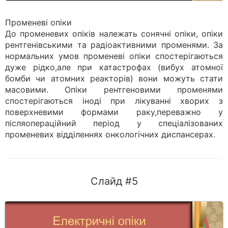
Променеві опіки
До променевих опіків належать сонячні опіки, опіки
рентгенівськими та радіоактивними променями. За
нормальних умов променеві опіки спостерігаються
дуже рідко,але при катастрофах (вибух атомної
бомби чи атомних реакторів) вони можуть стати
масовими. Опіки рентгеновими променями
спостерігаються іноді при лікуванні хворих з
поверхневими формами раку,переважно у
післяопераційний період у спеціалізованих
променевих відділеннях онкологічних диспансерах.
Слайд #5