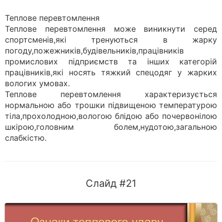
Теплове перевтомлення
Теплове перевтомлення може виникнути серед
спортсменів,які тренуються в жарку
погоду,пожежників,будівельників,працівників
промислових підприємств та інших категорій
працівників,які носять тяжкий спецодяг у жарких
вологих умовах.
Теплове перевтомлення характеризується
нормальною або трошки підвищеною температурою
тіла,прохолодною,вологою блідою або почервонілою
шкірою,головним болем,нудотою,загальною
слабкістю.
Слайд #21