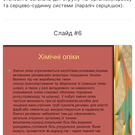
та серцево-судинну системи (параліч серця,шок).
Слайд #6