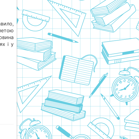
вило,
метою
овина
ях і у