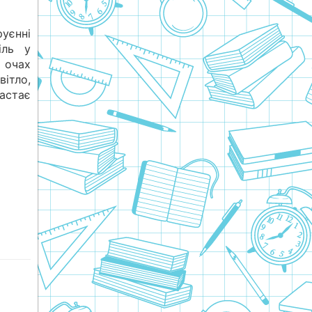
руєнні
іль у
 очах
вітло,
стає