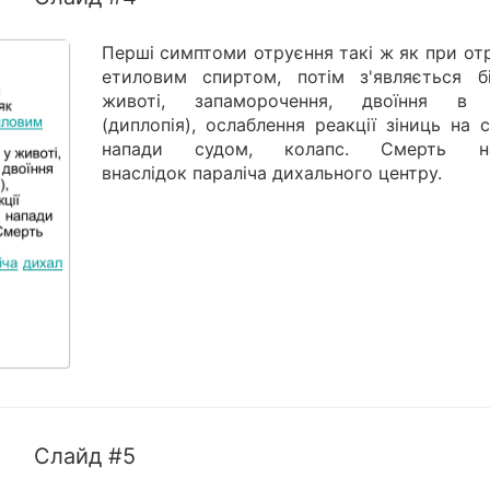
Перші симптоми отруєння такі ж як при от
етиловим спиртом, потім з'являється б
животі, запаморочення, двоїння в
(диплопія), ослаблення реакції зіниць на с
напади судом, колапс. Смерть на
внаслідок параліча дихального центру.
Слайд #5