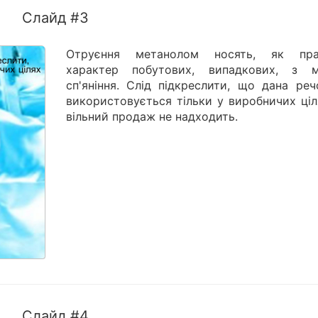
Слайд #3
Отруєння метанолом носять, як пра
характер побутових, випадкових, з 
сп'яніння. Слід підкреслити, що дана реч
використовується тільки у виробничих ціл
вільний продаж не надходить.
Слайд #4