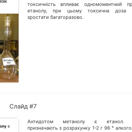
токсичність впливає одномоментний п
етанолу, при цьому токсична доза
зростати багаторазово.
Слайд #7
Антидотом метанолу є етанол. 
призначають з розрахунку 1-2 г 96 ° алког