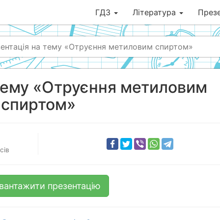
ГДЗ
Література
Презе
ентація на тему «Отруєння метиловим спиртом»
тему «Отруєння метиловим
спиртом»
сів
вантажити презентацію