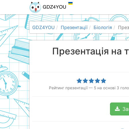
GDZ4YOU
Презентації
Біологія
През
Презентація на 
Рейтинг презентації
—
5
на основі
3
голо
За