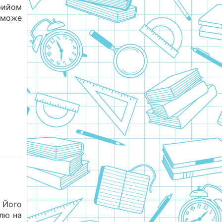
рийом
 може
Його
олю на