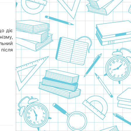
що діє
ізму,
льний
 після