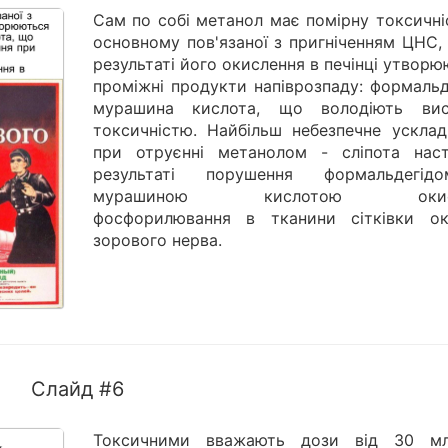
Сам по собі метанол має помірну токсичні
основному пов'язаної з пригніченням ЦНС,
результаті його окислення в печінці утвор
проміжні продукти напіврозпаду: формальд
мурашина кислота, що володіють ви
токсичністю. Найбільш небезпечне усклад
при отруєнні метанолом - сліпота нас
результаті порушення формальдегі
мурашиною кислотою окисн
фосфорилювання в тканини сітківки о
зорового нерва.
Слайд #6
Токсичними вважають дози від 30 м