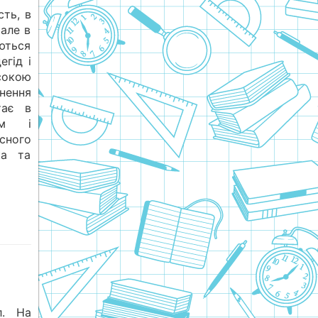
сть, в
 але в
юються
егід і
сокою
нення
тає в
дом і
ого
ка та
л. На