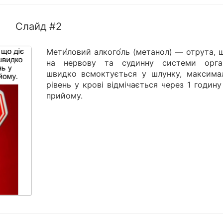
Слайд #2
Мети́ловий алкого́ль (метанол) — отрута, 
на нервову та судинну системи орган
швидко всмоктується у шлунку, максима
рівень у крові відмічається через 1 годину
прийому.