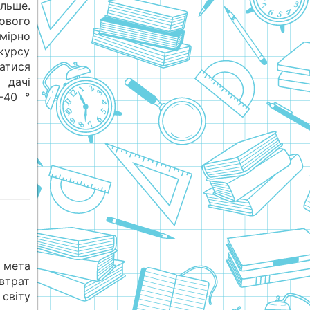
ільше.
ового
мірно
курсу
атися
 дачі
-40 °
 мета
втрат
світу