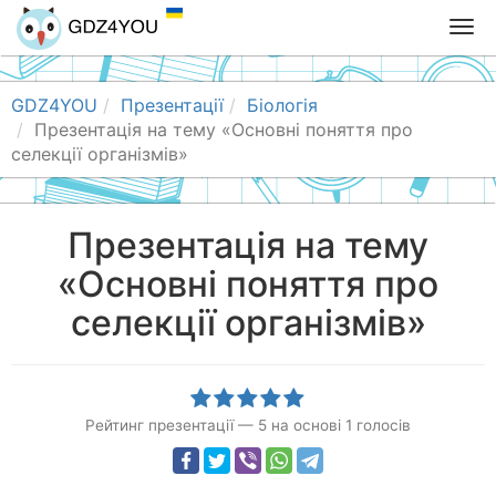
T
o
g
g
GDZ4YOU
Презентації
Біологія
l
Презентація на тему «Основні поняття про
e
селекції організмів»
n
a
v
Презентація на тему
i
«Основні поняття про
g
a
селекції організмів»
t
i
o
n
Рейтинг презентації
—
5
на основі
1
голосів