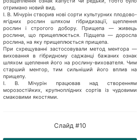
розщеплення ознак капусти чи редьки, тобто було
отримано новий вид.
І. В. Мічурін створив нові сорти культурних плодово-
ягідних рослин шляхом гібридизації, щеплення
рослин і строгого добору. Прищепа — живець
рослини, що прищеплюється. Підщепа — доросла
рослина, на яку прищеплюється прищепа.
При схрещуванні застосовували метод ментора —
виховання в гібридному саджанці бажаних ознак
шляхом щеплення його на рослину-вихователя. Чим
старший ментор, тим сильніший його вплив на
прищепу.
І. В. Мічурін працював над створенням
морозостійких, крупноплідних сортів із чудовими
смаковими якостями.
Слайд #10