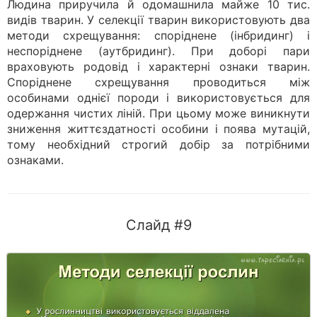
Людина приручила й одомашнила майже 10 тис.
видів тварин. У селекції тварин використовують два
методи схрещування: споріднене (інбридинг) і
неспоріднене (аутбридинг). При доборі пари
враховують родовід і характерні ознаки тварин.
Споріднене схрещування проводиться між
особинами однієї породи і використовується для
одержання чистих ліній. При цьому може виникнути
зниження життєздатності особини і поява мутацій,
тому необхідний строгий добір за потрібними
ознаками.
Слайд #9