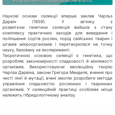
Наукові основи селекції вперше заклав Чарльз
Дарвін (1859). У зв'язку з
розвитком генетики селекція вийшла з стану
комплексу практичних заходів для виведення і
поліпшення сортів рослин, порід свійських тварин і
штамів мікроорганізмів і перетворилася на точну
науку, базовану на експерименті.
Теоретичною основою селекції є генетика, що
розробляє закономірності спадковості й мінливості
організмів. Використовуючи еволюційну теорію
Чарлза Дарвіна, закони Грегора Менделя, вчення про
чисті лінії й мутації, вчені змогли розробити методи
управління спадковістю рослинних і тваринних
організмів. У селекційній практиці особливе місце
належить гібридологічному аналізу.