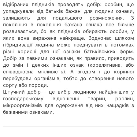
відібраних плідників проводять добір: особин, що
успадкували від батьків бажані для людини ознаки,
залишають для подальшого розмноження. З
покоління в покоління бажана ознака все більше
розвивається, бо як плідників обирають особин, у
яких вона виражена найкраще. Водночас шляхом
гібридизації людина може поєднувати в потомках
різні корисні для неї ознаки батьківських форм.
Добір за певними ознаками, як правило, приводить
до змін і деяких інших ознак (корелятивна, або
співвідносна мінливість). А згодом і до корінної
перебудови організмів, тобто до створення нового
сорту або породи.
Штучний добір – це вибір людиною найцінніших у
господарському відношенні тварин, рослин,
мікроорганізмів для одержання від них нащадків з
бажаними ознаками.