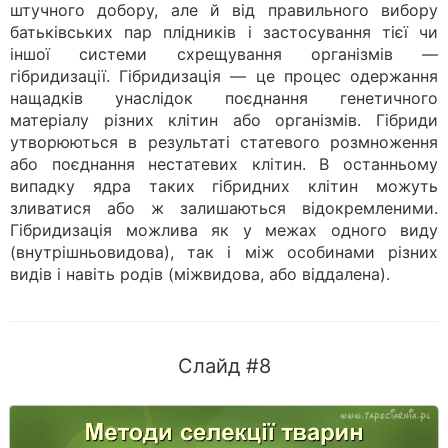
штучного добору, але й від правильного вибору
батьківських пар плідників і застосування тієї чи
іншої системи схрещування організмів —
гібридизації. Гібридизація — це процес одержання
нащадків унаслідок поєднання генетичного
матеріалу різних клітин або організмів. Гібриди
утворюються в результаті статевого розмноження
або поєднання нестатевих клітин. В останньому
випадку ядра таких гібридних клітин можуть
зливатися або ж залишаються відокремленими.
Гібридизація можлива як у межах одного виду
(внутрішньовидова), так і між особинами різних
видів і навіть родів (міжвидова, або віддалена).
Слайд #8