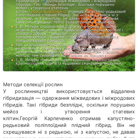
Методи селекції рослин
У рослинництві використовується віддалена
гібридизація — одержання міжвидових і міжродових
гібридів. Такі гібриди безплідні, оскільки порушено
мейоз і утворення статевих
клітин.Георгій Карпеченко отримав капустяно-
редьковий поліплоїдний плідний гібрид. Він не
схрещувався ні з редькою, ні з капустою, не давав