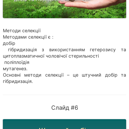
Методи селекції
Методами селекції є :
добір
гібридизація з використанням гетерозису та
цитоплазматичної чоловічої стерильності
поліплоїдія
мутагенез.
Основні методи селекції – це штучний добір та
гібридизація.
Слайд #6