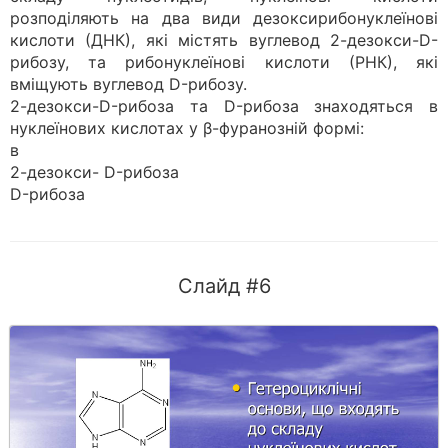
розподіляють на два види дезоксирибонуклеїнові
кислоти (ДНК), які містять вуглевод 2-дезокси-D-
рибозу, та рибонуклеїнові кислоти (РНК), які
вміщують вуглевод D-рибозу.
2-дезокси-D-рибоза та D-рибоза знаходяться в
нуклеїнових кислотах у β-фуранозній формі:
в
2-дезокси- D-рибоза
D-рибоза
Слайд #6