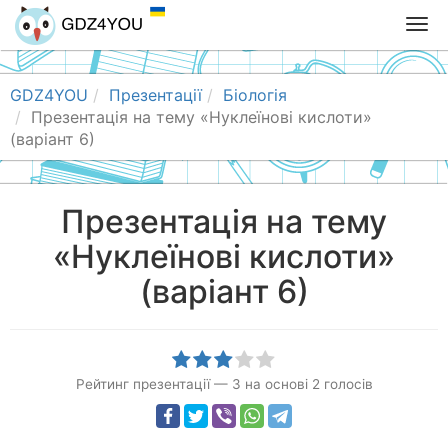
T
o
g
g
GDZ4YOU
Презентації
Біологія
l
Презентація на тему «Нуклеїнові кислоти»
e
(варіант 6)
n
a
v
Презентація на тему
i
«Нуклеїнові кислоти»
g
a
(варіант 6)
t
i
o
n
Рейтинг презентації
—
3
на основі
2
голосів