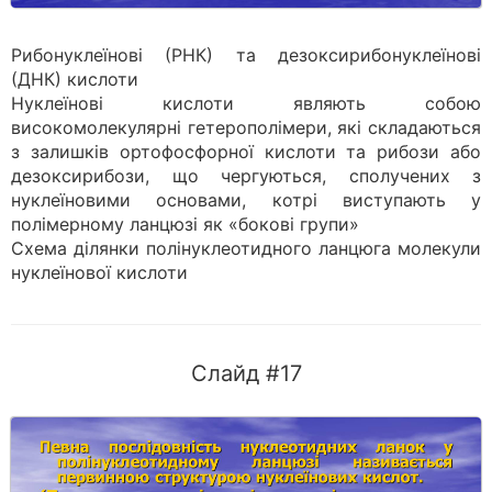
Рибонуклеїнові (РНК) та дезоксирибонуклеїнові
(ДНК) кислоти
Нуклеїнові кислоти являють собою
високомолекулярні гетерополімери, які складаються
з залишків ортофосфорної кислоти та рибози або
дезоксирибози, що чергуються, сполучених з
нуклеїновими основами, котрі виступають у
полімерному лан­цюзі як «бокові групи»
Схема ділянки полінуклеотидного ланцюга молекули
нуклеїнової кислоти
Слайд #17