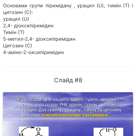
Основами групи піримідану , урацил (U), тимін (Т) і
цитозин (С):
урацил (U)
2,4- діоксипіримідин
Тимін (Т)
5-метил-2,4- діоксипіримідин
Цитозин (С)
4-аміно-2-оксипіримідин
Слайд #8