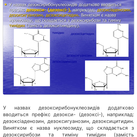
У назвах дезоксирибонуклеозидів додатково
вводиться префікс дезокси- (дезоксі-), наприклад:
дезоксіаденозин, дезоксигуанозин, дезоксицитидин.
Винятком є назва нуклеозиду, що складається з
дезоксирибози та тиміну тимідин (замість