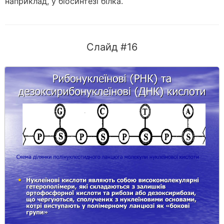
наприклад, у біо­синтезі білка.
Слайд #16