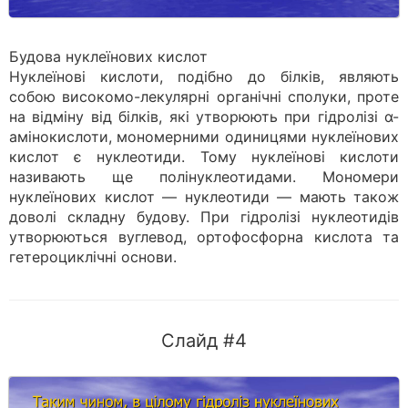
Будова нуклеїнових кислот
Нуклеїнові кислоти, подібно до білків, являють
собою високомо-лекулярні органічні сполуки, проте
на відміну від білків, які утворю­ють при гідролізі α-
амінокислоти, мономерними одиницями нуклеїнових
кислот є нуклеотиди. Тому нуклеїнові кислоти
називають ще полінуклеотидами. Мономери
нуклеїнових кислот — нуклеотиди — мають також
доволі складну будову. При гідролізі нуклеотидів
утворюються вуглевод, ортофосфорна кислота та
гетероциклічні основи.
Слайд #4