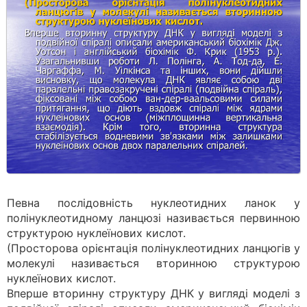
Певна послідовність нуклеотидних ланок у
полінуклеотидному ланцюзі називається первинною
структурою нуклеїнових кислот.
(Просторова орієнтація полінуклеотидних ланцюгів у
молекулі називається вторинною структурою
нуклеїнових кислот.
Вперше вторинну структуру ДНК у вигляді моделі з