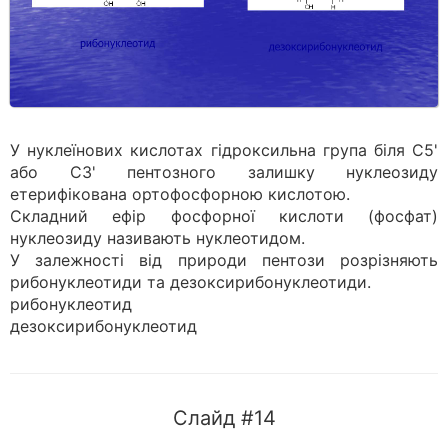
У нуклеїнових кислотах гідроксильна група біля С5'
або С3' пентозного залишку нуклеозиду
етерифікована ортофосфорною кислотою.
Складний ефір фосфорної кислоти (фосфат)
нуклеозиду назива­ють нуклеотидом.
У залежності від природи пентози розрізняють
рибонуклеотиди та дезоксирибонуклеотиди.
рибонуклеотид
дезоксирибонуклеотид
Слайд #14