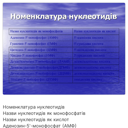
Номенклатура нуклеотидів
Назви нуклеотидів як монофосфатів
Назви нуклеотидів як кислот
Аденозин-5'-монофосфат (АМФ)