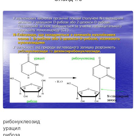
рибонуклеозид
урацил
рибоза