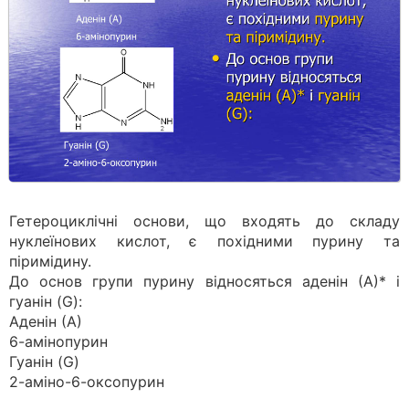
Гетероциклічні основи, що входять до складу
нуклеїнових кислот, є похідними пурину та
піримідину.
До основ групи пурину відносяться аденін (А)* і
гуанін (G):
Аденін (А)
6-амінопурин
Гуанін (G)
2-аміно-6-оксопурин