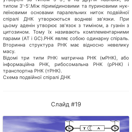
типом 3'-5'.Між піримідиновими та пуриновими нук­
леїновими основами паралельних ниток под­війної
спіралі ДНК утворюються водневі зв'язки. При
цьому аденін утворює зв'язок з тиміном, а гуанін з
цитозином. Тому їх називають комплементарними
парами (AT і GC).РНК являє собою одинарну спіраль.
Вторинна структура РНК має відносно невелику
масу.
Відомі три типи РНК: матрична РНК (мРНК), або
інформаційна РНК, рибосомальна РНК (рРНК) і
транспортна РНК (тРНК).
Схема подвійної спіралі ДНК
Слайд #19