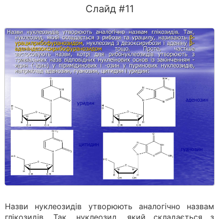
Слайд #11
Назви нуклеозидів утворюють аналогічно назвам
глікозидів. Так, нуклеозид, який складається з