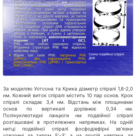
За моделлю Уотсона та Крика діаметр спіралі 1,8-2,0
нм. Кожний виток спіралі міс­тить 10 пар основ. Крок
спіралі складає 3,4 нм. Відстань між площинами
основ по вертика­лі дорівнює 0,34 нм.
Полінуклеотидні ланцюги нм подвійної спіралі
розташовані в протилежних напрямках. На одній
нитці подвійної спіралі фосфодіефірні зв'язки
утворені за типом 5'-3', а на другій навпаки, за