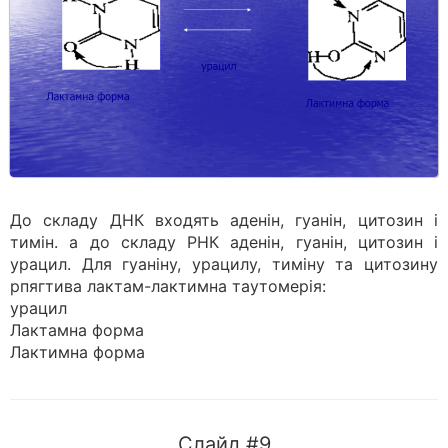
До складу ДНК входять аденін, гуанін, цитозин і
тимін. а до скла­ду РНК аденін, гуанін, цитозин і
урацил. Для гуаніну, урацилу, тиміну та цитозину
рпягтива лактам-лактимна таутомерія:
урацил
Лактамна форма
Лактимна форма
Слайд #9