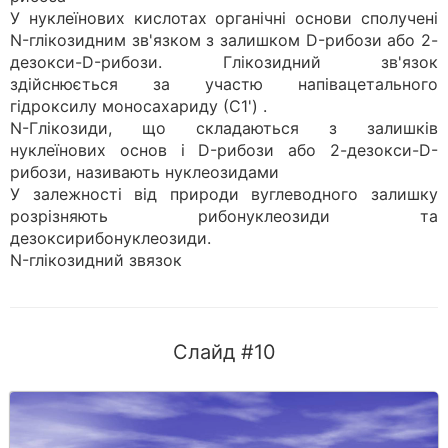
У нуклеїнових кислотах органічні основи сполучені
N-глікозидним зв'язком з залишком D-рибози або 2-
дезокси-D-рибози. Глікозидний зв'язок
здійснюється за участю напівацетального
гідроксилу моносахариду (С1') .
N-Глікозиди, що складаються з залишків
нуклеїнових основ і D-рибози або 2-дезокси-D-
рибози, називають нуклеозидами
У залежності від природи вуглеводного залишку
розрізняють рибонуклеозиди та
дезоксирибонуклеозиди.
N-глікозидний звязок
Слайд #10