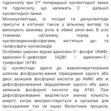
гідроксилу при С*' попередньої нуклеотидної ланки
та гідроксилу, що належить С ' дальшої
нуклеотидної ланки.
Мононуклеотиди, їх похідні та динуклеотиди
присутні в клітинах також у вільному вигляді та
виконують важливу роль в обміні речо-вин. В усіх
тканинах організму, поряд з
нуклеозидмонофосфатами, містяться ди- та
трифосфати нуклеозидів.
Особливо широко відомі аденозин-5'- фосфат (АМФ),
аденозин-5'-дифосфат (АДФ) і аденозин-5'-
трифосфат (АТФ).
Ці нуклеотиди здатні до взаємоперетворення
шляхом фосфорилю-вання (приєднання одного або
двох залишків фосфорної кислоти до АМФ) або ж
дефосфорилювання (відщеплення одного або двох
за­лишків фосфорної кислоти від АТФ). При
дефосфорилюванні виділя­ється значна кількість
енергії, котра використовується в організмі для
проходження тих чи інших біологічних процесів,