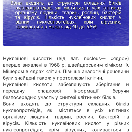
Нуклеїнові кислоти (від лат. nucleus— «ядро»)
вперше виявлені в 1968 р. швейцарським хіміком Ф.
Мішером в ядрах клітин. Пізніше аналогічні речовини
були знайдені також у протоплазмі клітин.
Нуклеїнові кислоти забезпечують зберігання й
передачу спадкової інформації, беручи
безпосередню участь у синтезі клітинних білків.
Вони входять до структури складних білків
нуклеопротеїдів, які містяться в усіх клітинах
організму людини, тварин, рослин, бактерій та
вірусів. Кількість нуклеїнових кислот у різних
нуклеопротеїдах, крім вірусних, коливається в