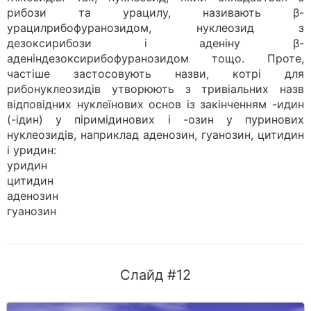
рибози та урацилу, називають β-
урацилрибофуранозидом, нуклеозид з
дезоксирибози і аденіну β-
аденіндезоксирибофуранозидом тощо. Проте,
частіше застосовують назви, котрі для
рибонуклеозидів утворюють з тривіальних назв
відповідних нуклеїнових основ із закінченням -идин
(-ідин) у піримідинових і -озин у пуринових
нуклеозидів, наприклад аденозин, гуанозин, цитидин
і уридин:
уридин
цитидин
аденозин
гуанозин
Слайд #12