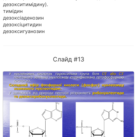
дезокситимідину).
тимідин
дезоксіаденозин
дезоксіцитидин
дезоксигуанозин
Слайд #13