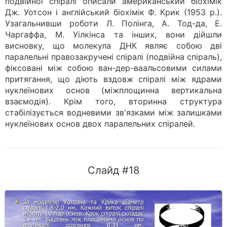
подвійної спіралі описали американський біохімік
Дж. Уотсон і англійський біохімік Ф. Крик (1953 p.).
Узагальнивши роботи Л. Полінга, А. Тод-да, Е.
Чаргаффа, М. Уілкінса та інших, вони дійшли
висновку, що молекула ДНК являє собою дві
паралельні правозакручені спіралі (подвійна спіраль),
фіксовані між собою ван-дер-ваальсовими силами
притягання, що діють вздовж спіралі між ядрами
нуклеїнових основ (міжплощинна вертикальна
взаємодія). Крім того, вторинна структу­ра
стабілізується водневими зв'язками між залишками
нуклеїнових основ двох паралельних спіралей.
Слайд #18