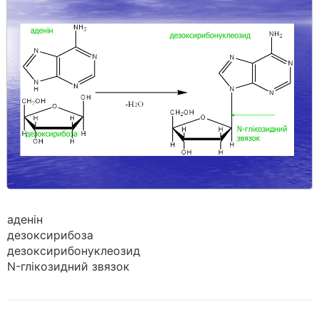
аденін
дезоксирибоза
дезоксирибонуклеозид
N-глікозидний звязок