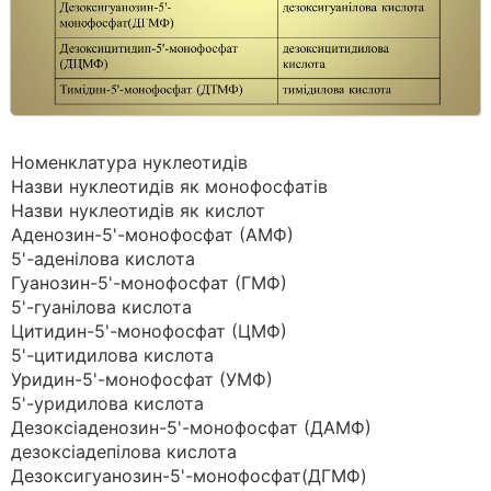
Номенклатура нуклеотидів
Назви нуклеотидів як монофосфатів
Назви нуклеотидів як кислот
Аденозин-5'-монофосфат (АМФ)
5'-аденілова кислота
Гуанозин-5'-монофосфат (ГМФ)
5'-гуанілова кислота
Цитидин-5'-монофосфат (ЦМФ)
5'-цитидилова кислота
Уридин-5'-монофосфат (УМФ)
5'-уридилова кислота
Дезоксіаденозин-5'-монофосфат (ДАМФ)
дезоксіадепілова кислота
Дезоксигуанозин-5'-монофосфат(ДГМФ)