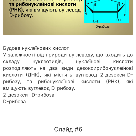
Будова нуклеїнових кислот
У залежності від природи вуглеводу, що входить до
складу нуклеотидів, нуклеїнові кислоти
розподіляють на два види дезоксирибонуклеїнові
кислоти (ДНК), які містять вуглевод 2-дезокси-D-
рибозу, та рибонуклеїнові кислоти (РНК), які
вміщують вуглевод D-рибозу.
2-дезокси- D-рибоза
D-рибоза
Слайд #6