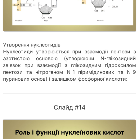
Утворення нуклеотидів
Нуклеотиди утворюються при взаємодії пентози з
азотистою основою (утворюючи N-глікозидний
зв'язок при взаємодії з глікозидним гідроксилом
пентози та нітрогеном N-1 піримідинових та N-9
пуринових основ) і залишком фосфорної кислоти:
Слайд #14