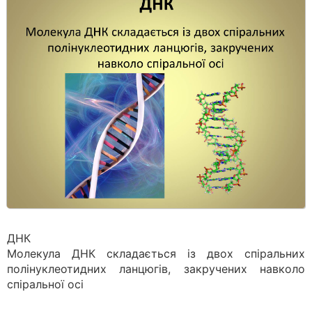
ДНК
Молекула ДНК складається із двох спіральних
полінуклеотидних ланцюгів, закручених навколо
спіральної осі