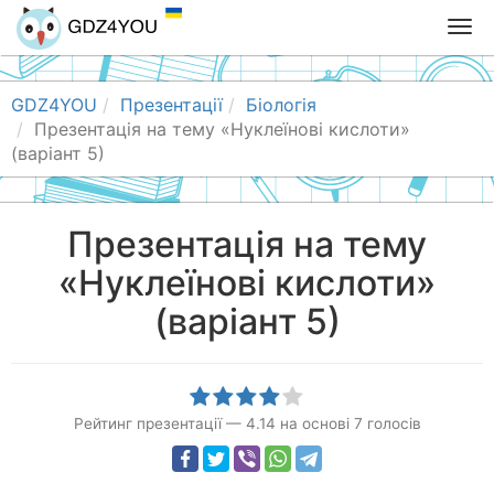
T
o
g
g
GDZ4YOU
Презентації
Біологія
l
Презентація на тему «Нуклеїнові кислоти»
e
(варіант 5)
n
a
v
Презентація на тему
i
«Нуклеїнові кислоти»
g
a
(варіант 5)
t
i
o
n
Рейтинг презентації
—
4.14
на основі
7
голосів