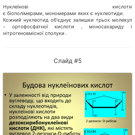
Нуклеїнові кислоти
є біополімерами, мономерами яких є нуклеотиди.
Кожний нуклеотид об'єднує залишки трьох молекул
- ортофосфатної кислоти , моносахариду і
нітрогеновмісної сполуки .
Слайд #5