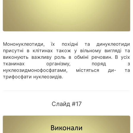
Мононуклеотиди, їх похідні та динуклеотиди
присутні в клітинах також у вільному вигляді та
виконують важливу роль в обміні речовин. В усіх
тканинах організму, поряд з
нуклеозидмонофосфатами, містяться ди- та
трифосфати нуклеозидів.
Слайд #17