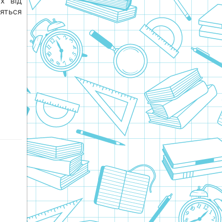
х від
яться