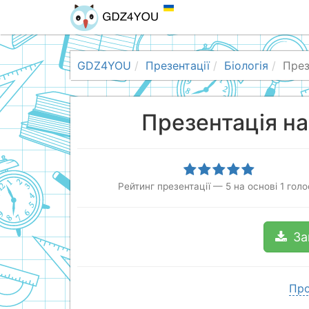
GDZ4YOU
Презентації
Біологія
През
Презентація на
Рейтинг презентації
—
5
на основі
1
голо
За
Про