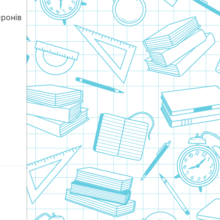
йронів