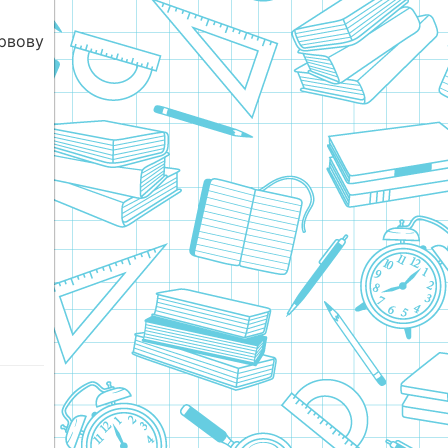
рвову