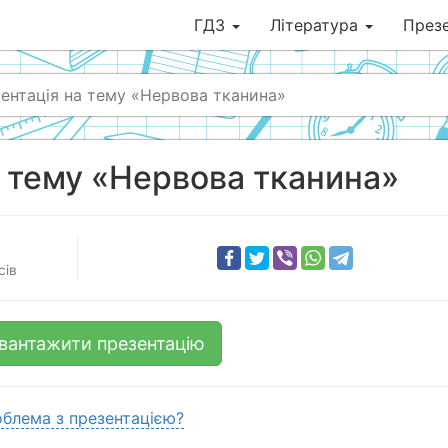
ГДЗ
Література
Презе
ентація на тему «Нервова тканина»
 тему «Нервова тканина»
сів
вантажити презентацію
блема з презентацією?