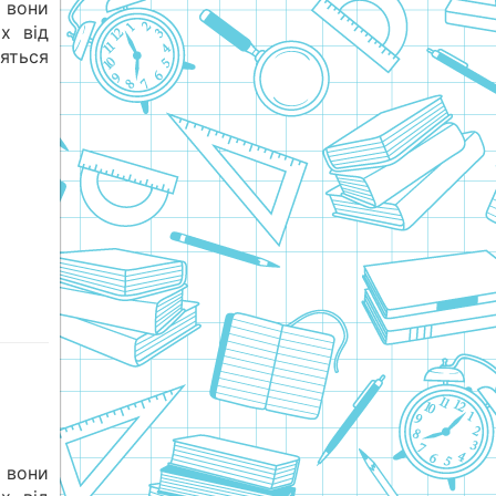
 вони
х від
яться
 вони