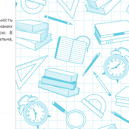
ність
наних
єю. В
альна,