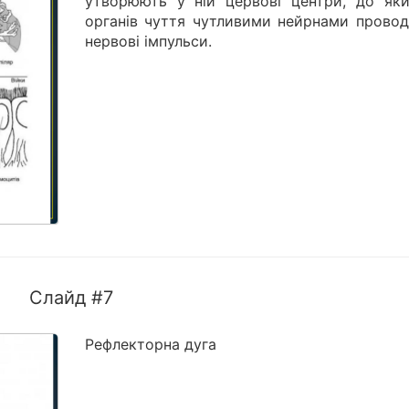
утворюють у ній цервові центри, до яки
органів чуття чутливими нейрнами провод
нервові імпульси.
Слайд #7
Рефлекторна дуга