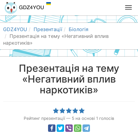
T
o
g
g
GDZ4YOU
Презентації
Біологія
l
Презентація на тему «Негативний вплив
e
наркотиків»
n
a
v
Презентація на тему
i
«Негативний вплив
g
a
наркотиків»
t
i
o
n
Рейтинг презентації
—
5
на основі
1
голосів