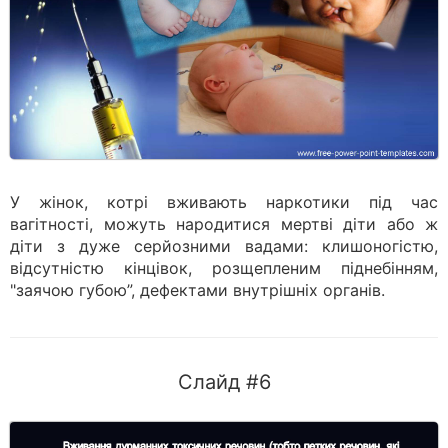
У жінок, котрі вживають наркотики під час
вагітності, можуть народитися мертві діти або ж
діти з дуже серйозними вадами: клишоногістю,
відсутністю кінцівок, розщепленим піднебінням,
"заячою губою”, дефектами внутрішніх органів.
Слайд #6