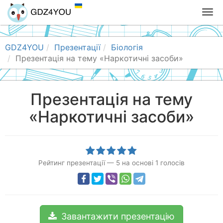
T
o
g
g
GDZ4YOU
Презентації
Біологія
l
Презентація на тему «Наркотичні засоби»
e
n
a
Презентація на тему
v
«Наркотичні засоби»
i
g
a
t
i
Рейтинг презентації
—
5
на основі
1
голосів
o
n
Завантажити презентацію