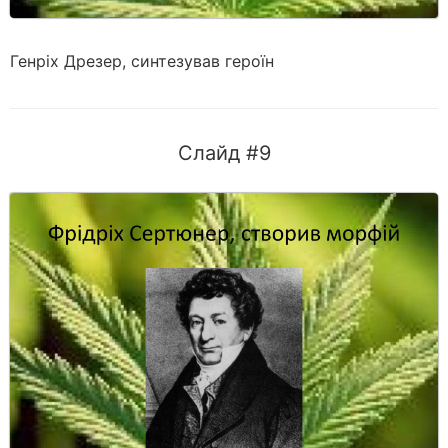
Генріх Дрезер, синтезував героїн
Слайд #9