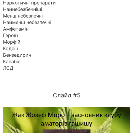
Наркотичні препарати
Найнебезбечніші
Менш небезпечні
Найменш небезпечні
Амфетамін
Героїн
Морфій
Кодеїн
Бензедирин
Канабіс
ЛСД
Слайд #5