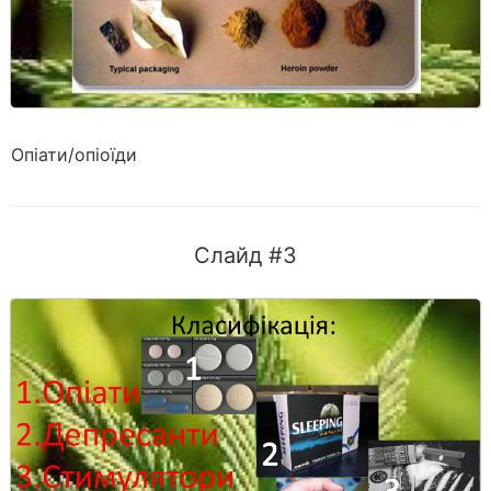
Опіати/опіоїди
Слайд #3