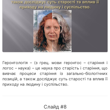
Геронтологія – (з грец. мови геронтос – старіння і
логос – наука) – це наука про старість і старіння, що
вивчає процеси старіння із загально-біологічних
позицій, а також досліджує суть старості та вплив її
приходу на людину і суспільство.
Слайд #8