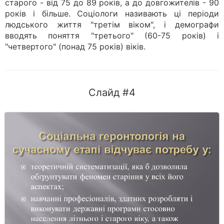
старого - від 75 до 89 років, а до довгожителів - 90
років і більше. Соціологи називають ці періоди
людського життя "третім віком", і демографи
вводять поняття "третього" (60-75 років) і
"четвертого" (понад 75 років) віків.
Слайд #4