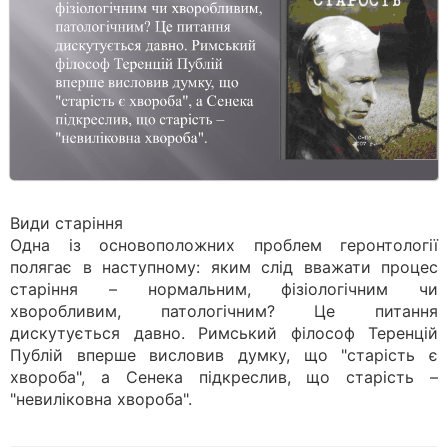
Види старіння
Одна із основоположних проблем геронтології
полягає в наступному: яким слід вважати процес
старіння – нормальним, фізіологічним чи
хворобливим, патологічним? Це питання
дискутується давно. Римський філософ Теренцій
Публій вперше висловив думку, що "старість є
хвороба", а Сенека підкреслив, що старість –
"невиліковна хвороба".