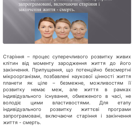
Старіння – процес суперечливого розвитку живих
клітин від моменту зародження життя до його
закінчення. Припущення, що потенційно безсмертні
мікроорганізми, позбавлені наукової цінності життя
планети як ціле – безмежне, можливостям її
розвитку немає меж, але життя в рамках
індивідуального існування, обмеженого в часі, не
володіє цими властивостями. Для етапу
індивідуального розвитку життєві програми
запрограмовані, включаючи старіння і закінчення
життя - смерть.