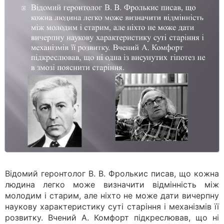
Відомий геронтолог В. В. Фролькис писав, що кожна
людина легко може визначити відмінність між
молодим і старим, але ніхто не може дати вичерпну
наукову характеристику суті старіння і механізмів її
розвитку. Вчений А. Комфорт підкреслював, що ні