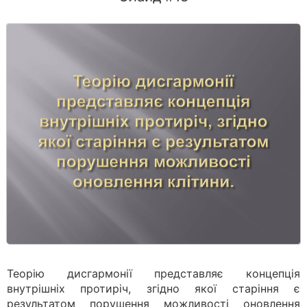
Теорію дисгармонії представляє концепція
внутрішніх протиріч, згідно якої старіння є
результатом порушення можливості оновлення