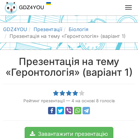
T
o
g
g
GDZ4YOU
Презентації
Біологія
l
Презентація на тему «Геронтологія» (варіант 1)
e
n
a
Презентація на тему
v
«Геронтологія» (варіант 1)
i
g
a
t
i
Рейтинг презентації
—
4
на основі
8
голосів
o
n
Завантажити презентацію