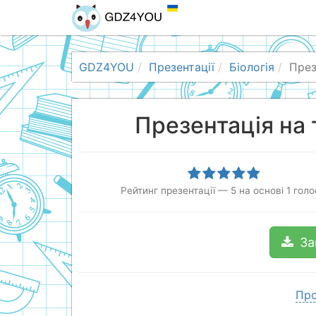
GDZ4YOU
Презентації
Біологія
През
Презентація на 
Рейтинг презентації
—
5
на основі
1
голо
За
Про