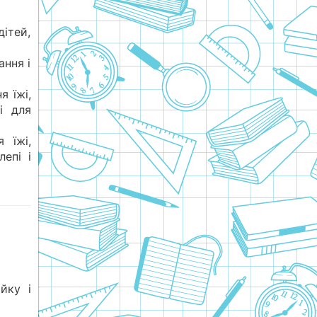
дітей,
ання і
я їжі,
і для
 їжі,
епі і
йку і