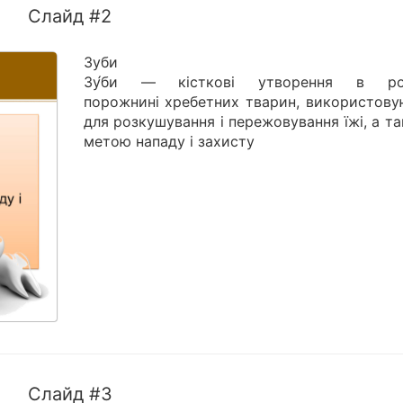
Слайд #2
Зуби
Зу́би — кісткові утворення в рот
порожнині хребетних тварин, використову
для розкушування і пережовування їжі, а т
метою нападу і захисту
Слайд #3