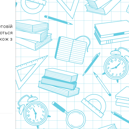
овій
ються
акож з