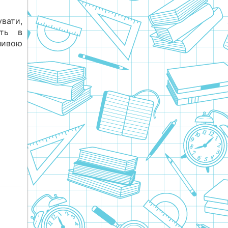
вати,
сть в
ивою