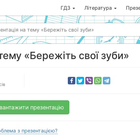
ГДЗ
Література
Презе
ентація на тему «Бережіть свої зуби»
тему «Бережіть свої зуби»
сів
вантажити презентацію
блема з презентацією?