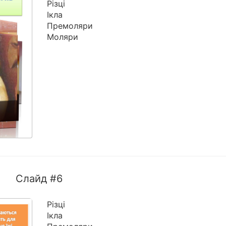
Різці
Ікла
Премоляри
Моляри
Слайд #6
Різці
Ікла