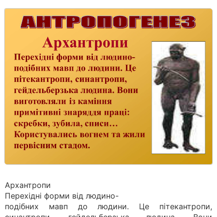
Архантропи
Перехідні форми від людино-
подібних мавп до людини. Це пітекантропи,