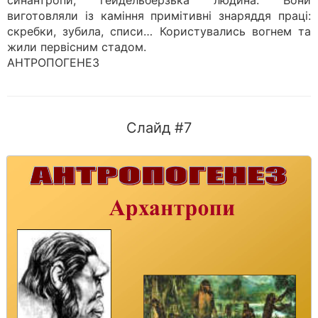
синантропи, гейдельберзька людина. Вони
виготовляли із каміння примітивні знаряддя праці:
скребки, зубила, списи… Користувались вогнем та
жили первісним стадом.
АНТРОПОГЕНЕЗ
Слайд #7