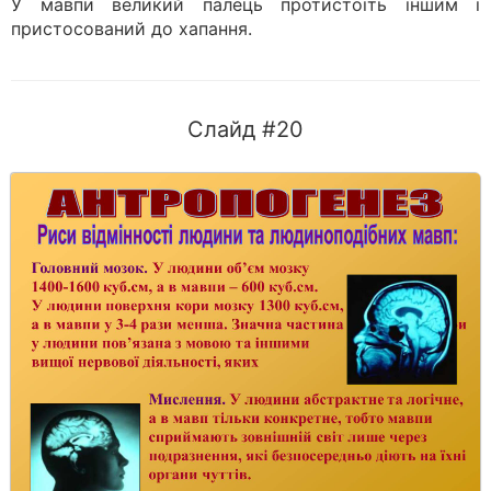
У мавпи великий палець протистоїть іншим і
пристосований до хапання.
Слайд #20