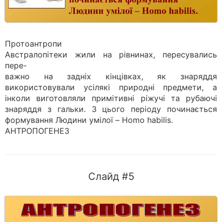
Протоантропи
Австралопітеки жили на рівнинах, пересувались
пере-
важно на задніх кінцівках, як знаряддя
використовували усілякі природні предмети, а
інколи виготовляли примітивні ріжучі та рубаючі
знаряддя з гальки. З цього періоду починається
формування Людини умілої – Homo habilis.
АНТРОПОГЕНЕЗ
Слайд #5