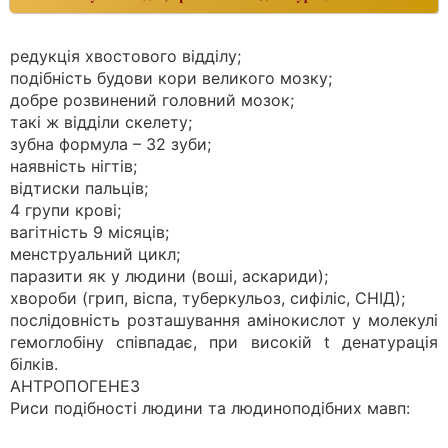
редукція хвостового відділу;
подібність будови кори великого мозку;
добре розвинений головний мозок;
такі ж відділи скелету;
зубна формула – 32 зуби;
наявність нігтів;
відтиски пальців;
4 групи крові;
вагітність 9 місяців;
менструальний цикл;
паразити як у людини (воші, аскариди);
хвороби (грип, віспа, туберкульоз, сифіліс, СНІД);
послідовність розташування амінокислот у молекулі
гемоглобіну співпадає, при високій t денатурація
білків.
АНТРОПОГЕНЕЗ
Риси подібності людини та людиноподібних мавп: