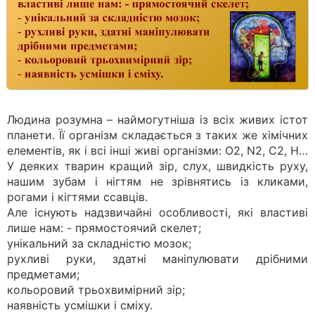
Людина розумна – наймогутніша із всіх живих істот
планети. Її організм складається з таких же хімічних
елементів, як і всі інші живі організми: O2, N2, C2, H…
У деяких тварин кращий зір, слух, швидкість руху,
нашим зубам і нігтям не зрівнятись із кликами,
рогами і кігтями ссавців.
Але існують надзвичайні особливості, які властиві
лише нам: - прямостоячий скелет;
унікальний за складністю мозок;
рухливі руки, здатні маніпулювати дрібними
предметами;
кольоровий трьохвимірний зір;
наявність усмішки і сміху.