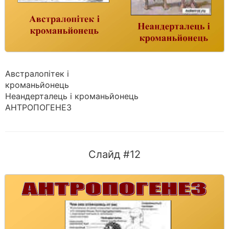
Австралопітек і
кроманьйонець
Неандерталець і кроманьйонець
АНТРОПОГЕНЕЗ
Слайд #12