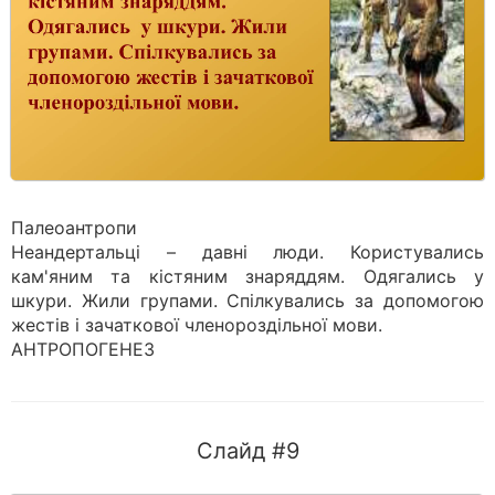
Палеоантропи
Неандертальці – давні люди. Користувались
кам'яним та кістяним знаряддям. Одягались у
шкури. Жили групами. Спілкувались за допомогою
жестів і зачаткової членороздільної мови.
АНТРОПОГЕНЕЗ
Слайд #9