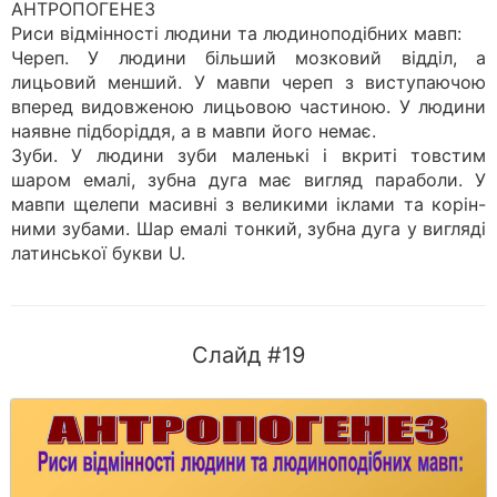
АНТРОПОГЕНЕЗ
Риси відмінності людини та людиноподібних мавп:
Череп. У людини більший мозковий відділ, а
лицьовий менший. У мавпи череп з виступаючою
вперед видовженою лицьовою частиною. У людини
наявне підборіддя, а в мавпи його немає.
Зуби. У людини зуби маленькі і вкриті товстим
шаром емалі, зубна дуга має вигляд параболи. У
мавпи щелепи масивні з великими іклами та корін-
ними зубами. Шар емалі тонкий, зубна дуга у вигляді
латинської букви U.
Слайд #19