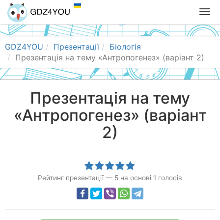
T
o
g
g
GDZ4YOU
Презентації
Біологія
l
Презентація на тему «Антропогенез» (варіант 2)
e
n
a
Презентація на тему
v
«Антропогенез» (варіант
i
g
2)
a
t
i
o
n
Рейтинг презентації
—
5
на основі
1
голосів