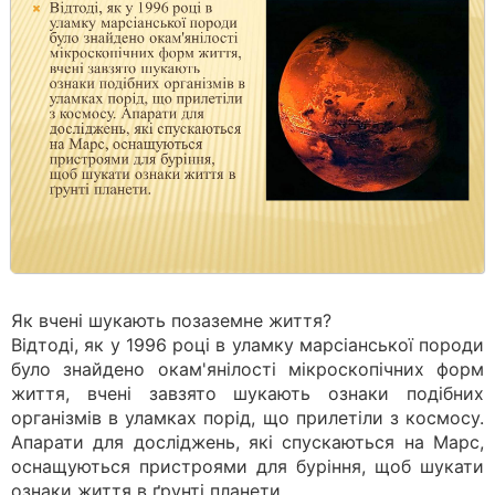
Як вчені шукають позаземне життя?
Відтоді, як у 1996 році в уламку марсіанської породи
було знайдено окам'янілості мікроскопічних форм
життя, вчені завзято шукають ознаки подібних
організмів в уламках порід, що прилетіли з космосу.
Апарати для досліджень, які спускаються на Марс,
оснащуються пристроями для буріння, щоб шукати
ознаки життя в ґрунті планети.