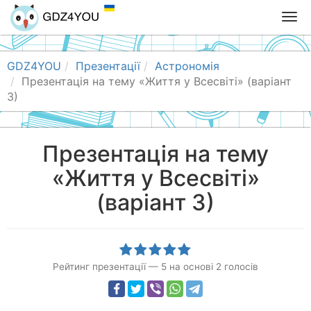
T
o
g
g
GDZ4YOU
Презентації
Астрономія
l
Презентація на тему «Життя у Всесвіті» (варіант
e
3)
n
a
v
Презентація на тему
i
«Життя у Всесвіті»
g
a
(варіант 3)
t
i
o
n
Рейтинг презентації
—
5
на основі
2
голосів