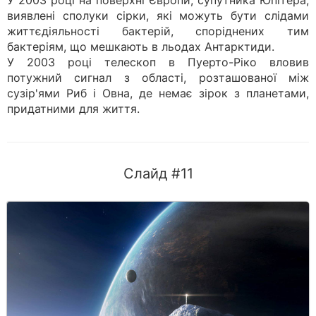
У 2003 році на поверхні Європи, супутника Юпітера,
виявлені сполуки сірки, які можуть бути слідами
життєдіяльності бактерій, споріднених тим
бактеріям, що мешкають в льодах Антарктиди.
У 2003 році телескоп в Пуерто-Ріко вловив
потужний сигнал з області, розташованої між
сузір'ями Риб і Овна, де немає зірок з планетами,
придатними для життя.
Слайд #11