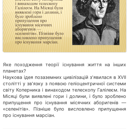
Яке походження теорії існування життя на інших
планетах?
Наукова ідея позаземних цивілізацій з'явилася в XVII
столітті у зв'язку з появою геліоцентричної системи
світу Коперника і винаходом телескопу Галілеєм. На
Місяці були виявлені гори і долини, і було зроблено
припущення про існування місячних аборигенів —
«селенітів». Пізніше було висловлено припущення
про існування марсіан.