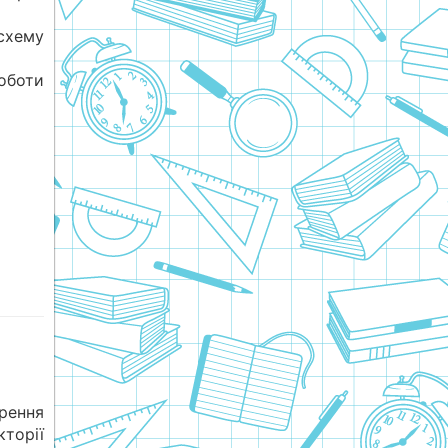
схему
оботи
рення
торії