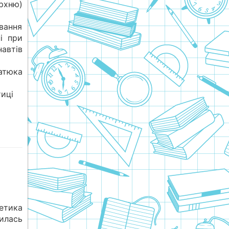
рхню)
ювання
і при
автів
атюка
иці
етика
илась