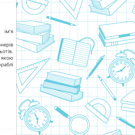
 ім'я
онерів
отів.
 якою
раблі