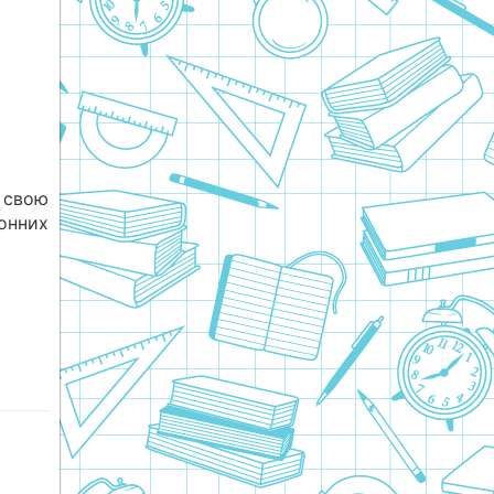
 свою
донних