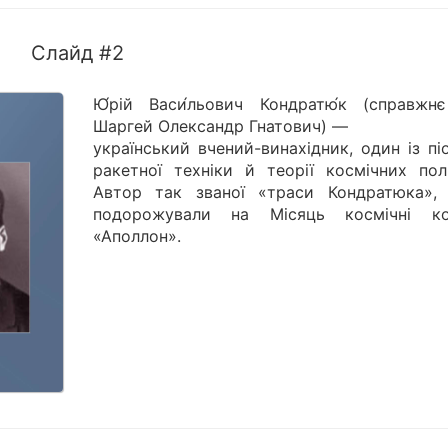
Слайд #2
Ю́рій Васи́льович Кондратю́к (справжнє
Шаргей Олександр Гнатович) —
український вчений-винахідник, один із пі
ракетної техніки й теорії космічних поль
Автор так званої «траси Кондратюка»,
подорожували на Місяць космічні ко
«Аполлон».