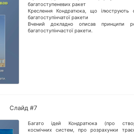
багатоступеневих ракет
Креслення Кондратюка, що ілюструють 
багатоступінчатої ракети
Вчений докладно описав принципи р
багатоступінчастої ракети.
Слайд #7
Багато ідей Кондратюка (про ство
космічних систем, про розрахунки траєк