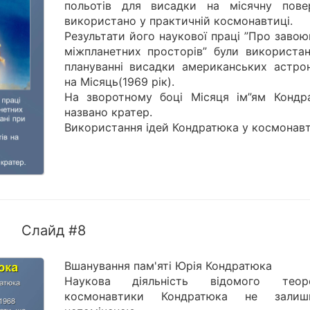
польотів для висадки на місячну пове
використано у практичній космонавтиці.
Результати його наукової праці ”Про заво
міжпланетних просторів” були використан
плануванні висадки американських астрон
на Місяць(1969 рік).
На зворотному боці Місяця ім”ям Кондр
названо кратер.
Використання ідей Кондратюка у космонавт
Слайд #8
Вшанування пам'яті Юрія Кондратюка
Наукова діяльність відомого теор
космонавтики Кондратюка не залиш