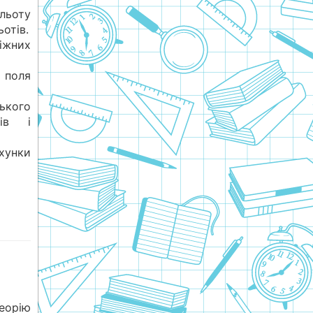
льоту
отів.
іжних
о поля
ького
тів і
унки
еорію