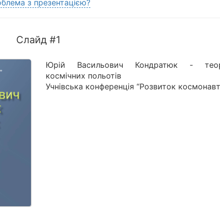
блема з презентацією?
Слайд #1
Юрій Васильович Кондратюк - теор
космічних польотів
Учнівська конференція “Розвиток космонав