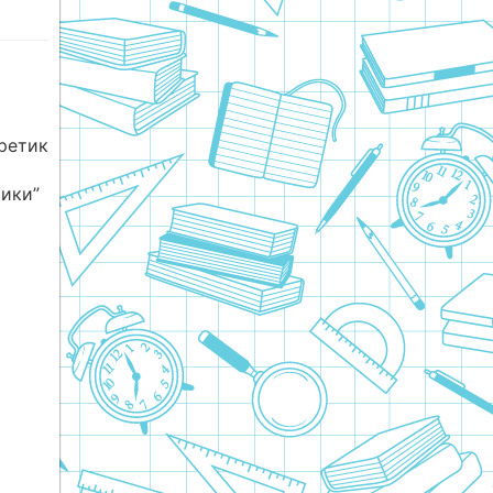
етик
тики”