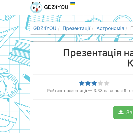
GDZ4YOU
Презентації
Астрономія
П
Презентація н
Рейтинг презентації
—
3.33
на основі
9
гол
За