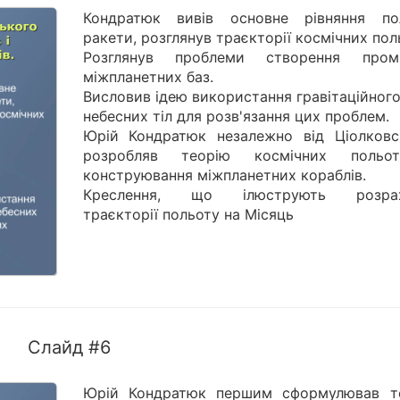
Кондратюк вивів основне рівняння по
ракети, розглянув траєкторії космічних поль
Розглянув проблеми створення пром
міжпланетних баз.
Висловив ідею використання гравітаційног
небесних тіл для розв'язання цих проблем.
Юрій Кондратюк незалежно від Ціолковс
розробляв теорію космічних польо
конструювання міжпланетних кораблів.
Креслення, що ілюструють розрах
траєкторії польоту на Місяць
Слайд #6
Юрій Кондратюк першим сформулював т