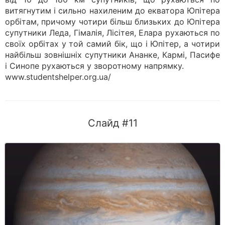
витягнутим і сильно нахиленим до екватора Юпітера
орбітам, причому чотири більш близьких до Юпітера
супутники Леда, Гімалія, Лісітея, Елара рухаються по
своїх орбітах у той самий бік, що і Юпітер, а чотири
найбільш зовнішніх супутники Ананке, Кармі, Пасифе
і Синопе рухаються у зворотному напрямку.
www.studentshelper.org.ua/
Слайд #11