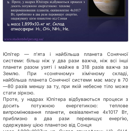
Юпі́тер — п'ята і найбільша планета Сонячної
системи: більш ніж у два рази важча, ніж всі інші
планети разом узяті і майже в 318 разів важча за
Землю. При «сонячному» хімічному складі,
найбільша планета Сонячної системи має масу в 70
—80 разів меншу за ту, при якій небесне тіло може
стати зіркою.
Проте, у надрах Юпітера відбуваються процеси з
досить потужною енергетикою: теплове
випромінювання планети, еквівалентне 4х1017 Вт,
приблизно в два рази перевищує енергію,
одержувану цією планетою від Сонця