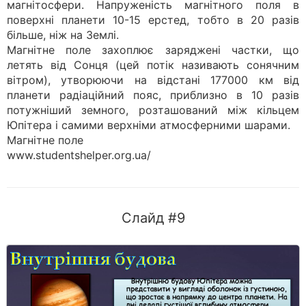
магнітосфери. Напруженість магнітного поля в
поверхні планети 10-15 ерстед, тобто в 20 разів
більше, ніж на Землі.
Магнітне поле захоплює заряджені частки, що
летять від Сонця (цей потік називають сонячним
вітром), утворюючи на відстані 177000 км від
планети радіаційний пояс, приблизно в 10 разів
потужніший земного, розташований між кільцем
Юпітера і самими верхніми атмосферними шарами.
Магнітне поле
www.studentshelper.org.ua/
Слайд #9