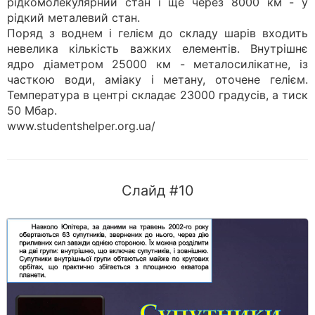
рідкомолекулярний стан і ще через 8000 км - у
рідкий металевий стан.
Поряд з воднем і гелієм до складу шарів входить
невелика кількість важких елементів. Внутрішнє
ядро діаметром 25000 км - металосилікатне, із
часткою води, аміаку і метану, оточене гелієм.
Температура в центрі складає 23000 градусів, а тиск
50 Мбар.
www.studentshelper.org.ua/
Слайд #10