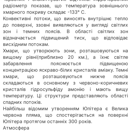
радіометр показав, що температура зовнішнього
хмарного покриву складає -133° С.
Конвективні потоки, що виносять внутрішнє тепло
до поверхні, ззовні виявляються у вигляді світлих
зон і темних поясів. В області світлих зон
відзначається підвищений тиск, що відповідає
висхідним потокам.
Хмари, що утворюють зони, розташовуються на
вищому рівні(приблизно 20 км.), а їхнє світле
забарвлення пояснюється підвищеною
концентрацією яскраво-білих кристалів аміаку. Темні
хмари, що розташовуються нижче поясів
складаються в основному з червоно-коричневих
кристалів гідросульфіду амонію і мають вищу
температуру. Ці структури представляють області
спадних потоків.
Найбільш відомим утворенням Юпітера є Велика
червона пляма, що спостерігається на поверхні
Юпітера протягом останніх 300 років.
Атмосфера