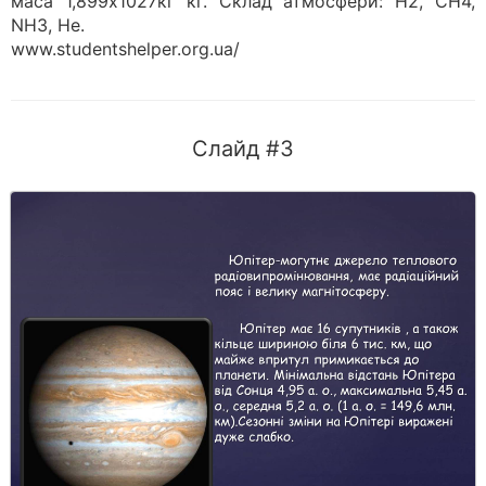
маса 1,899х1027кг кг. Склад атмосфери: H2, CH4,
NH3, He.
www.studentshelper.org.ua/
Слайд #3