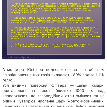
Атмосфера Юпітера воднево-гелієва (за обсягом
співвідношення цих газів складають 89% водню і 11%
гелію).
Уся видима поверхня Юпітера — щільні хмари,
розташовані на висоті близько 1000 км над
«поверхнею», де газоподібний стан змінюється на
рідкий і утворює численні шари жовто-коричневих,
червоних і блакитнуватих відтінків. Інфрачервоний