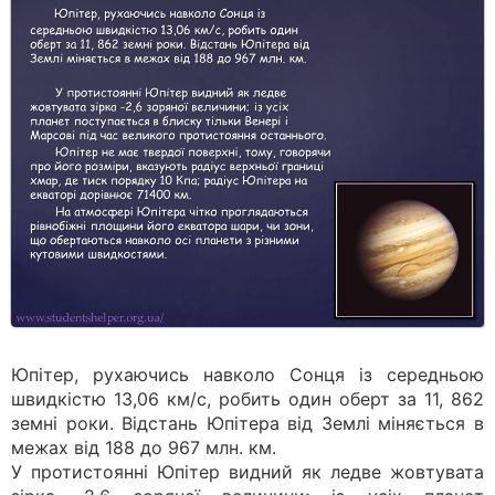
Юпітер, рухаючись навколо Сонця із середньою
швидкістю 13,06 км/с, робить один оберт за 11, 862
земні роки. Відстань Юпітера від Землі міняється в
межах від 188 до 967 млн. км.
У протистоянні Юпітер видний як ледве жовтувата