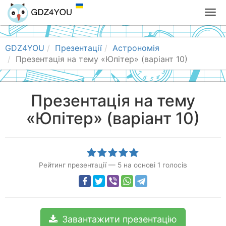
T
o
g
g
GDZ4YOU
Презентації
Астрономія
l
Презентація на тему «Юпітер» (варіант 10)
e
n
a
Презентація на тему
v
«Юпітер» (варіант 10)
i
g
a
t
i
Рейтинг презентації
—
5
на основі
1
голосів
o
n
Завантажити презентацію