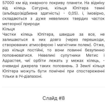
57000 км від хмарного покриву планети. На відміну
від кілець Сатурна, кільця Юпітера темні
(альбедо(відбивна здатність) - 0,05). і, імовірно,
складаються з дуже невеликих твердих часток
метеорної природи
Кільця
Частки кілець Юпітера, швидше за все, не
залишаються в них довго (через перешкоди,
створюваних атмосферою і магнітним полем). Отже,
раз кільця постійні, то вони повинні безупинно
поповнюватися. Невеликі супутники Метис і
Адрастея, чиї орбіти лежать у межах кілець, -
очевидні джерела таких поповнень. З Землі кільця
Юпітера можуть бути помічені при спостереженні
тільки в ІЧ-діапазоні.
Слайд #8