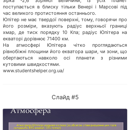
зірка -2,6 зоряної величини; із усіх планет
поступається в блиску тільки Венері і Марсові під
час великого протистояння останнього.
Юпітер не має твердої поверхні, тому, говорячи про
його розміри, вказують радіус верхньої границі
хмар, де тиск порядку 10 Кпа; радіус Юпітера на
екваторі дорівнює 71400 км.
На атмосфері Юпітера чітко проглядаються
рівнобіжні площини його екватора шари, чи зони, що
обертаються навколо осі планети з різними
кутовими швидкостями.
www.studentshelper.org.ua/
Слайд #5