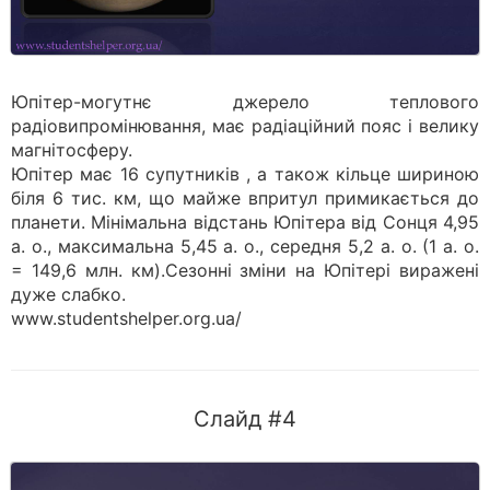
Юпітер-могутнє джерело теплового
радіовипромінювання, має радіаційний пояс і велику
магнітосферу.
Юпітер має 16 супутників , а також кільце шириною
біля 6 тис. км, що майже впритул примикається до
планети. Мінімальна відстань Юпітера від Сонця 4,95
а. о., максимальна 5,45 а. о., середня 5,2 а. о. (1 а. о.
= 149,6 млн. км).Сезонні зміни на Юпітері виражені
дуже слабко.
www.studentshelper.org.ua/
Слайд #4