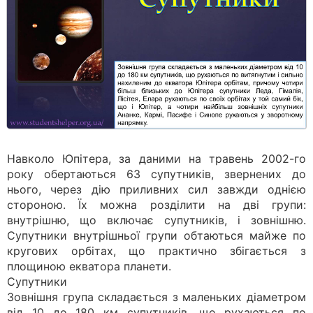
Навколо Юпітера, за даними на травень 2002-го
року обертаються 63 супутників, звернених до
нього, через дію приливних сил завжди однією
стороною. Їх можна розділити на дві групи:
внутрішню, що включає супутників, і зовнішню.
Супутники внутрішньої групи обтаються майже по
кругових орбітах, що практично збігається з
площиною екватора планети.
Супутники
Зовнішня група складається з маленьких діаметром
від 10 до 180 км супутників, що рухаються по