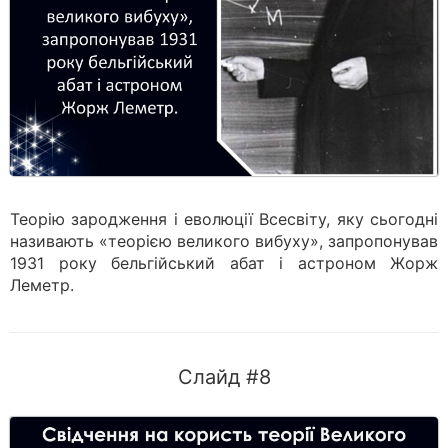
Теорію зародження і еволюції Всесвіту, яку сьогодні
називають «теорією великого вибуху», запропонував
1931 року бельгійський абат і астроном Жорж
Леметр.
Слайд #8