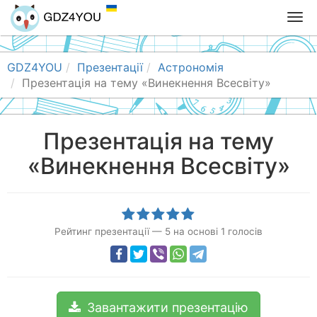
T
o
g
g
GDZ4YOU
Презентації
Астрономія
l
Презентація на тему «Винекнення Всесвіту»
e
n
a
Презентація на тему
v
«Винекнення Всесвіту»
i
g
a
t
i
Рейтинг презентації
—
5
на основі
1
голосів
o
n
Завантажити презентацію