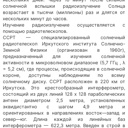
солнечной вспышки радиоизлучение Солнца
возрастает в тысячи (миллионы) раз и длятся от
нескольких минут до часов.
Изучение радиоизлучение осуществляется с
помощью радиотелескопов.
ССРТ — специализированный солнечный
радиотелескоп Иркутского института Солнечно-
Земной Физики (организован в 1960г),
предназначенный для изучения солнечной
активности в микроволновом диапазоне (5,7 ГГц , λ
= 5,2 см), где процессы, происходящие в солнечной
короне, доступны наблюдениям по всему
солнечному диску. ССРТ расположен в 220 км от
Иркутска. Это крестообразный интерферометр,
состоящий из двух линий 128 x 128 параболических
антенн диаметром 2,5 метра, установленных
эквидистантно с шагом 4,9 метра и
ориентированных в направлениях восток—запад и
север—юг. Длина каждой из линейных баз
интерферометра — 622,3 метра. Введен в строй в