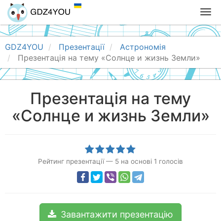
T
o
g
g
GDZ4YOU
Презентації
Астрономія
l
Презентація на тему «Солнце и жизнь Земли»
e
n
a
Презентація на тему
v
«Солнце и жизнь Земли»
i
g
a
t
i
Рейтинг презентації
—
5
на основі
1
голосів
o
n
Завантажити презентацію