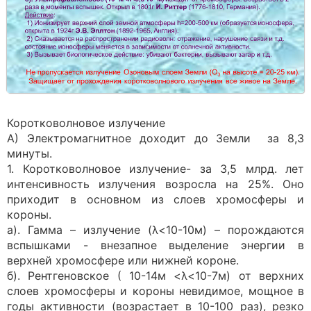
Коротковолновое излучение
А) Электромагнитное доходит до Земли за 8,3
минуты.
1. Коротковолновое излучение- за 3,5 млрд. лет
интенсивность излучения возросла на 25%. Оно
приходит в основном из слоев хромосферы и
короны.
а). Гамма – излучение (λ<10-10м) – порождаются
вспышками - внезапное выделение энергии в
верхней хромосфере или нижней короне.
б). Рентгеновское ( 10-14м <λ<10-7м) от верхних
слоев хромосферы и короны невидимое, мощное в
годы активности (возрастает в 10-100 раз), резко