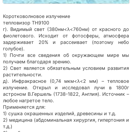
Коротковолновое излучение
тепловизор TН9100
г). Видимый свет (380нм<λ<760нм) от красного до
фиолетового. Исходит от фотосферы, атмосфера
задерживает 20% и рассеивает (поэтому небо
голубое).
1) Почти все сведения об окружающем мире мы
получаем благодаря зрению.
2) Свет является обязательным условием развития
растительности.
д). Инфракрасное (0,74 мкм<λ<2 мм) – тепловое
излучение. Открыл и исследовал лучи в 1800г
астроном В.Гершель (1738-1822, Англия). Источник –
любое нагретое тело.
Применяется для:
1) сушка окрашенных изделий, древесины и т.д.
2) медицина (абдоминальная хирургия, гипертония и
т.д.)