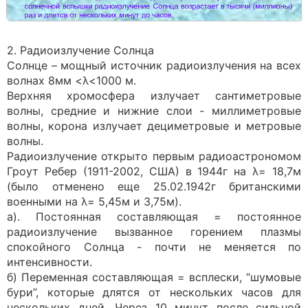
2. Радиоизлучение Солнца
Солнце – мощный источник радиоизлучения на всех
волнах 8мм <λ<1000 м.
Верхняя хромосфера излучает сантиметровые
волны, средние и нижние слои - миллиметровые
волны, корона излучает дециметровые и метровые
волны.
Радиоизлучение открыто первым радиоастрономом
Гроут Ребер (1911-2002, США) в 1944г на λ= 18,7м
(было отменено еще 25.02.1942г британскими
военными на λ= 5,45м и 3,75м).
а). Постоянная составляющая = постоянное
радиоизлучение вызванное горением плазмы
спокойного Солнца - почти не меняется по
интенсивности.
б) Переменная составляющая = всплески, “шумовые
бури”, которые длятся от нескольких часов для
нескольких дней. Через 10 минут после сильной