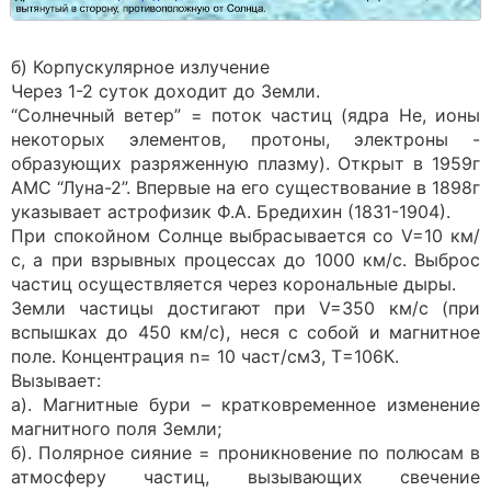
б) Корпускулярное излучение
Через 1-2 суток доходит до Земли.
“Солнечный ветер” = поток частиц (ядра Не, ионы
некоторых элементов, протоны, электроны -
образующих разряженную плазму). Открыт в 1959г
АМС “Луна-2”. Впервые на его существование в 1898г
указывает астрофизик Ф.А. Бредихин (1831-1904).
При спокойном Солнце выбрасывается со V=10 км/
с, а при взрывных процессах до 1000 км/с. Выброс
частиц осуществляется через корональные дыры.
Земли частицы достигают при V=350 км/с (при
вспышках до 450 км/с), неся с собой и магнитное
поле. Концентрация n= 10 част/см3, Т=106К.
Вызывает:
а). Магнитные бури – кратковременное изменение
магнитного поля Земли;
б). Полярное сияние = проникновение по полюсам в
атмосферу частиц, вызывающих свечение