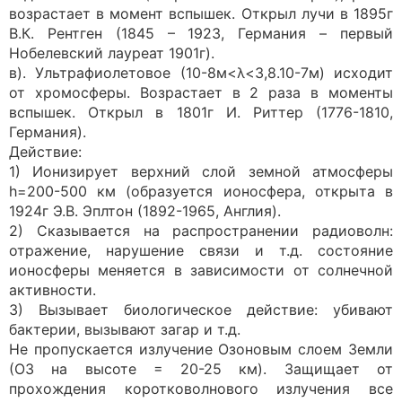
возрастает в момент вспышек. Открыл лучи в 1895г
В.К. Рентген (1845 – 1923, Германия – первый
Нобелевский лауреат 1901г).
в). Ультрафиолетовое (10-8м<λ<3,8.10-7м) исходит
от хромосферы. Возрастает в 2 раза в моменты
вспышек. Открыл в 1801г И. Риттер (1776-1810,
Германия).
Действие:
1) Ионизирует верхний слой земной атмосферы
h=200-500 км (образуется ионосфера, открыта в
1924г Э.В. Эплтон (1892-1965, Англия).
2) Сказывается на распространении радиоволн:
отражение, нарушение связи и т.д. состояние
ионосферы меняется в зависимости от солнечной
активности.
3) Вызывает биологическое действие: убивают
бактерии, вызывают загар и т.д.
Не пропускается излучение Озоновым слоем Земли
(О3 на высоте = 20-25 км). Защищает от
прохождения коротковолнового излучения все