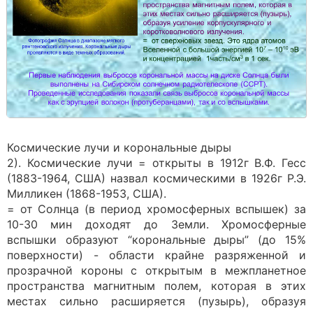
Космические лучи и корональные дыры
2). Космические лучи = открыты в 1912г В.Ф. Гесс
(1883-1964, США) назвал космическими в 1926г Р.Э.
Милликен (1868-1953, США).
= от Солнца (в период хромосферных вспышек) за
10-30 мин доходят до Земли. Хромосферные
вспышки образуют “корональные дыры” (до 15%
поверхности) - области крайне разряженной и
прозрачной короны с открытым в межпланетное
пространства магнитным полем, которая в этих
местах сильно расширяется (пузырь), образуя