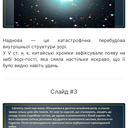
Наднова — це катастрофічна перебудова
внутрішньої структури зорі.
У V ст. н. є. китайські хроніки зафіксували появу на
небі зорі-гості, яка сяяла настільки яскраво, що її
було видно навіть удень.
Слайд #3