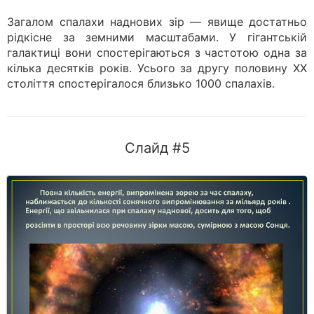
Загалом спалахи наднових зір — явище достатньо
рідкісне за земними масштабами. У гігантській
галактиці вони спостерігаються з частотою одна за
кілька десятків років. Усього за другу половину XX
століття спостерігалося близько 1000 спалахів.
Слайд #5