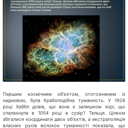
Першим космічним об'єктом, ототожненим із
надновою, була Крабоподібна туманність. У 1928
році Хаббл довів, що вона є залишком зорі, що
спалахнула в 1054 році в сузір'ї Тельця. Цілком
збігалися координати двох об'єктів, а екстраполяція
власних рухів волокон туманності показала, що