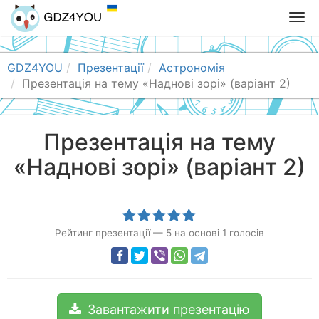
T
o
g
g
GDZ4YOU
Презентації
Астрономія
l
Презентація на тему «Наднові зорі» (варіант 2)
e
n
a
Презентація на тему
v
«Наднові зорі» (варіант 2)
i
g
a
t
i
Рейтинг презентації
—
5
на основі
1
голосів
o
n
Завантажити презентацію