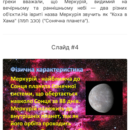
греки вважали, що Меркурій, видимий на
вечірньому та раннішньому небі — два різних
об'єкти.На івриті назва Меркурія звучить як "Коха в
Хама" (כוכב חמה) ("Сонячна планета").
Слайд #4