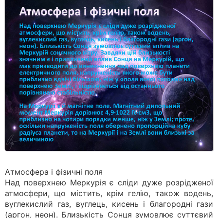
Атмосфера і фізичні поля
Над поверхнею Меркурія є сліди дуже розрідженої
атмосфери, що містить, крім гелію, також водень,
вуглекислий газ, вуглець, кисень і благородні гази
(аргон, неон). Близькість Сонця зумовлює суттєвий