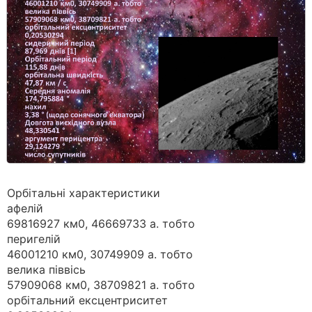
Орбітальні характеристики
афелій
69816927 км0, 46669733 а. тобто
перигелій
46001210 км0, 30749909 а. тобто
велика піввісь
57909068 км0, 38709821 а. тобто
орбітальний ексцентриситет