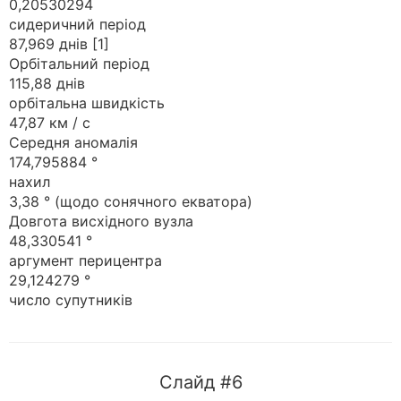
0,20530294
сидеричний період
87,969 днів [1]
Орбітальний період
115,88 днів
орбітальна швидкість
47,87 км / с
Середня аномалія
174,795884 °
нахил
3,38 ° (щодо сонячного екватора)
Довгота висхідного вузла
48,330541 °
аргумент перицентра
29,124279 °
число супутників
Слайд #6