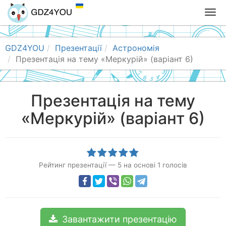
T
o
g
g
GDZ4YOU
Презентації
Астрономія
l
Презентація на тему «Меркурій» (варіант 6)
e
n
a
Презентація на тему
v
«Меркурій» (варіант 6)
i
g
a
t
i
Рейтинг презентації
—
5
на основі
1
голосів
o
n
Завантажити презентацію