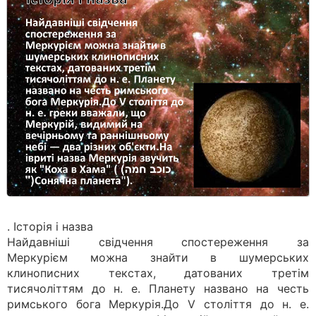
. Історія і назва
Найдавніші свідчення спостереження за
Меркурієм можна знайти в шумерських
клинописних текстах, датованих третім
тисячоліттям до н. е. Планету названо на честь
римського бога Меркурія.До V століття до н. е.