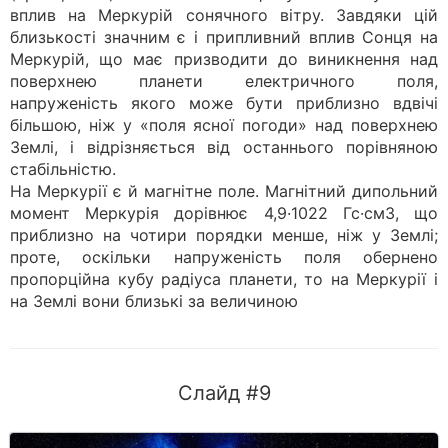
вплив на Меркурій сонячного вітру. Завдяки цій
близькості значним є і припливний вплив Сонця на
Меркурій, що має призводити до виникнення над
поверхнею планети електричного поля,
напруженість якого може бути приблизно вдвічі
більшою, ніж у «поля ясної погоди» над поверхнею
Землі, і відрізняється від останнього порівняною
стабільністю.
На Меркурії є й магнітне поле. Магнітний дипольний
момент Меркурія дорівнює 4,9·1022 Гс·см3, що
приблизно на чотири порядки менше, ніж у Землі;
проте, оскільки напруженість поля обернено
пропорційна кубу радіуса планети, то на Меркурії і
на Землі вони близькі за величиною
Слайд #9