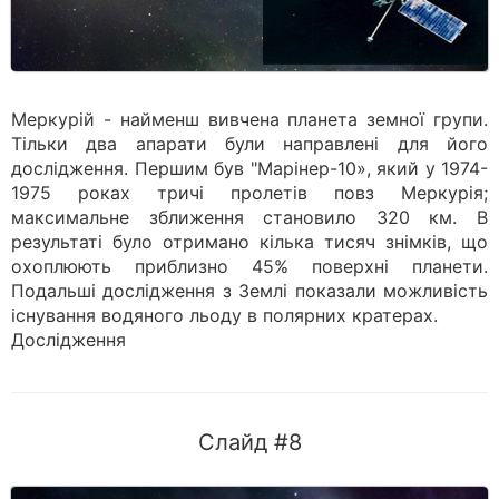
Меркурій - найменш вивчена планета земної групи.
Тільки два апарати були направлені для його
дослідження. Першим був "Марінер-10», який у 1974-
1975 роках тричі пролетів повз Меркурія;
максимальне зближення становило 320 км. В
результаті було отримано кілька тисяч знімків, що
охоплюють приблизно 45% поверхні планети.
Подальші дослідження з Землі показали можливість
існування водяного льоду в полярних кратерах.
Дослідження
Слайд #8