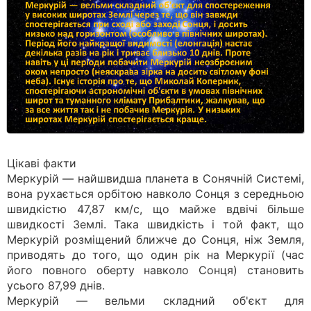
Цікаві факти
Меркурій — найшвидша планета в Сонячній Системі,
вона рухається орбітою навколо Сонця з середньою
швидкістю 47,87 км/с, що майже вдвічі більше
швидкості Землі. Така швидкість і той факт, що
Меркурій розміщений ближче до Сонця, ніж Земля,
приводять до того, що один рік на Меркурії (час
його повного оберту навколо Сонця) становить
усього 87,99 днів.
Меркурій — вельми складний об'єкт для