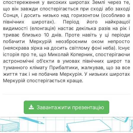
спостереження у високих широтах Землі через те,
що він завжди спостерігається при сході або заході
Сонця, і досить низько над горизонтом (особливо в
північних широтах). Період його найкращої
видимості (елонгація) настає декілька разів на рік і
триває близько 10 днів. Проте навіть у ці періоди
побачити Меркурій неозброєним оком непросто
(неяскрава зірка на досить світлому фоні неба). Існує
історія про те, що Миколай Коперник, спостерігаючи
астрономічні об'єкти в умовах північних широт та
туманного клімату Прибалтики, жалкував, що за все
життя так і не побачив Меркурія. У низьких широтах
Меркурій спостерігається краще.
Завантажити презентацію