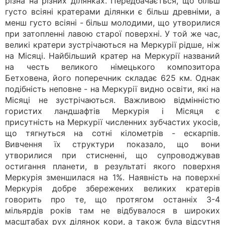
різна на різних ділянках. Передбачається, що більш
густо всіяні кратерами ділянки є більш древніми, а
менш густо всіяні - більш молодими, що утворилися
при затопленні лавою старої поверхні. У той же час,
великі кратери зустрічаються на Меркурії рідше, ніж
на Місяці. Найбільший кратер на Меркурії названий
на честь великого німецького композитора
Бетховена, його поперечник складає 625 км. Однак
подібність неповне - на Меркурії видно освіти, які на
Місяці не зустрічаються. Важливою відмінністю
гористих ландшафтів Меркурія і Місяця є
присутність на Меркурії численних зубчастих укосів,
що тягнуться на сотні кілометрів - ескарпів.
Вивчення їх структури показало, що вони
утворилися при стисненні, що супроводжував
остигання планети, в результаті якого поверхня
Меркурія зменшилася на 1%. Наявність на поверхні
Меркурія добре збережених великих кратерів
говорить про те, що протягом останніх 3-4
мільярдів років там не відбувалося в широких
масштабах рух ділянок кори, а також була відсутня