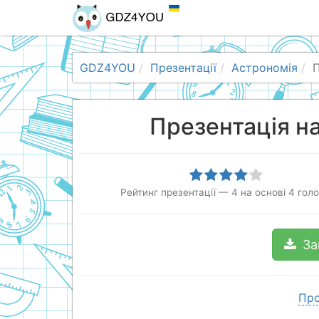
GDZ4YOU
Презентації
Астрономія
П
Презентація на
Рейтинг презентації
—
4
на основі
4
голо
За
Про