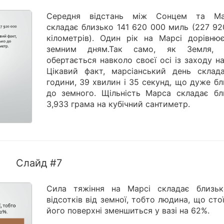
Середня відстань між Сонцем та М
складає близько 141 620 000 миль (227 92
кілометрів). Один рік на Марсі дорівню
земним дням.Так само, як Земля, 
обертається навколо своєї осі із заходу на
Цікавий факт, марсіанський день склад
години, 39 хвилин і 35 секунд, що дуже б
до земного. Щільність Марса складає бл
3,933 грама на кубічний сантиметр.
Слайд #7
Сила тяжіння на Марсі складає близь
відсотків від земної, тобто людина, що сто
його поверхні зменшиться у вазі на 62%.