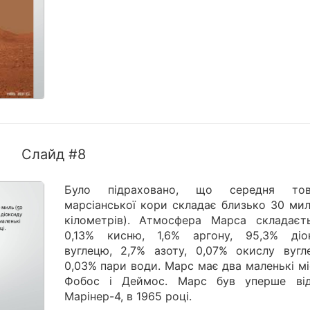
Слайд #8
Було підраховано, що середня тов
марсіанської кори складає близько 30 мил
кілометрів). Атмосфера Марса складаєт
0,13% кисню, 1,6% аргону, 95,3% діо
вуглецю, 2,7% азоту, 0,07% окислу вугл
0,03% пари води. Марс має два маленькі мі
Фобос і Деймос. Марс був уперше від
Марінер-4, в 1965 році.