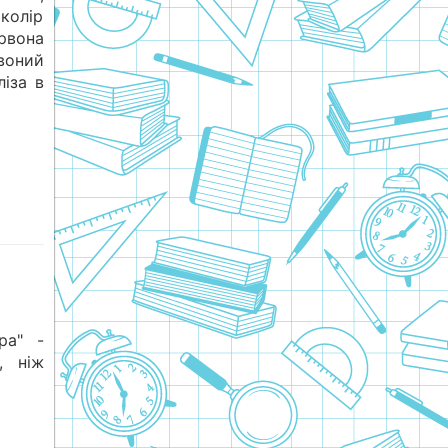
 колір
рвона
воний
ліза в
ра" -
, ніж