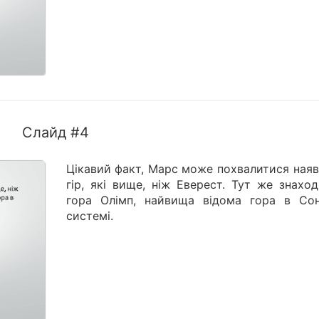
Слайд #4
Цікавий факт, Марс може похвалитися наяв
гір, які вище, ніж Еверест. Тут же знахо
гора Олімп, найвища відома гора в Сон
системі.