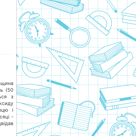
щина
ь (50
ься з
ксиду
ецю і
сяці -
відав