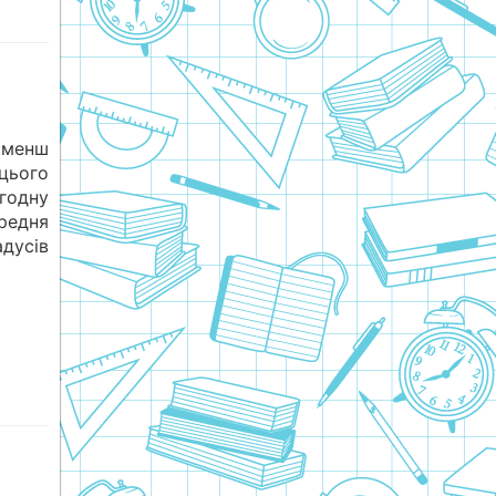
 менш
цього
годну
редня
адусів