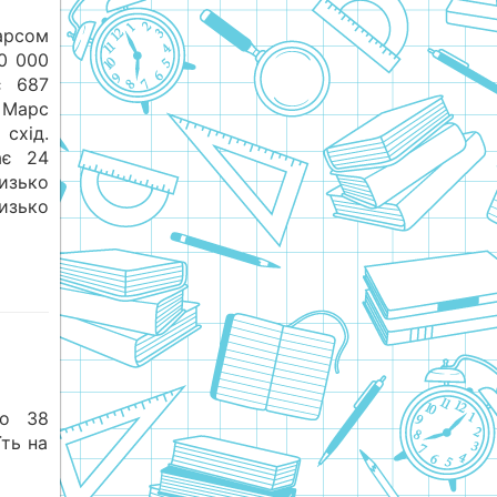
арсом
0 000
є 687
Марс
 схід.
ає 24
лизько
изько
ко 38
їть на