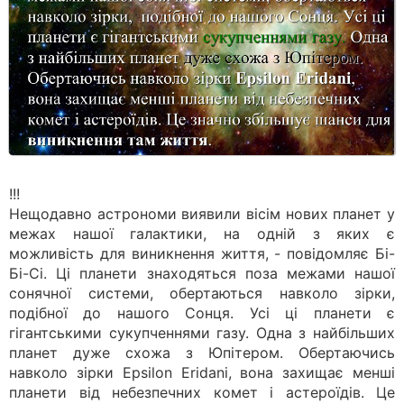
!!!
Нещодавно астрономи виявили вісім нових планет у
межах нашої галактики, на одній з яких є
можливість для виникнення життя, - повідомляє Бі-
Бі-Сі. Ці планети знаходяться поза межами нашої
сонячної системи, обертаються навколо зірки,
подібної до нашого Сонця. Усі ці планети є
гігантськими сукупченнями газу. Одна з найбільших
планет дуже схожа з Юпітером. Обертаючись
навколо зірки Epsilon Eridani, вона захищає менші
планети від небезпечних комет і астероїдів. Це