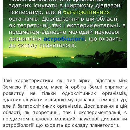
Такі характеристики як: тип зірки, відстань між
Землею й сонцем, маса й орбіта Землі сприяють
розвитку не тільки одноклітинних організмів,
здатних існувати в широкому діапазоні температур,
але й багатоклітинних організмів. Дослідження в цій
області, як теоретичні, так і експериментальні, є
предметом відносно молодий наукової дисципліни
астробіології, що входить до складу планетології.