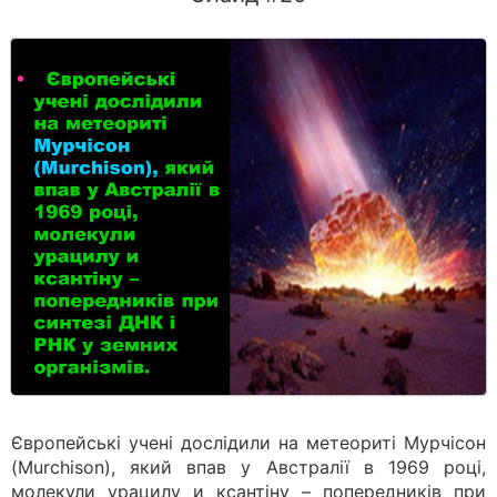
Європейські учені дослідили на метеориті Мурчісон
(Murchison), який впав у Австралії в 1969 році,
молекули урацилу и ксантіну – попередників при