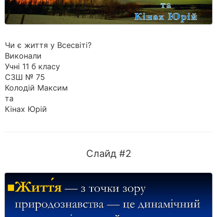
Чи є життя у Всесвіті?
Виконали
Учні 11 б класу
СЗШ № 75
Колодій Максим
та
Кінах Юрій
Слайд #2