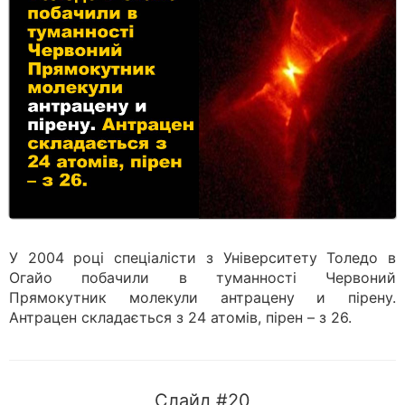
У 2004 році спеціалісти з Університету Толедо в
Огайо побачили в туманності Червоний
Прямокутник молекули антрацену и пірену.
Антрацен складається з 24 атомів, пірен – з 26.
Слайд #20