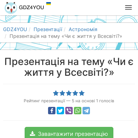
T
o
g
g
GDZ4YOU
Презентації
Астрономія
l
Презентація на тему «Чи є життя у Всесвіті?»
e
n
a
Презентація на тему «Чи є
v
життя у Всесвіті?»
i
g
a
t
i
Рейтинг презентації
—
5
на основі
1
голосів
o
n
Завантажити презентацію