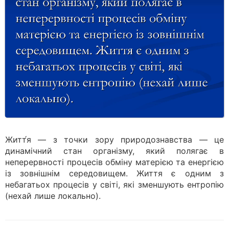
Житт́я — з точки зору природознавства — це
динамічний стан організму, який полягає в
неперервності процесів обміну матерією та енергією
із зовнішнім середовищем. Життя є одним з
небагатьох процесів у світі, які зменшують ентропію
(нехай лише локально).