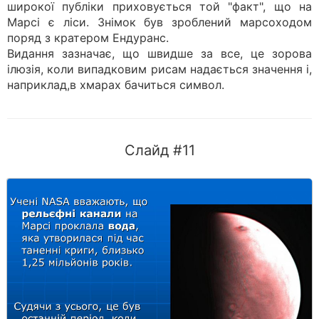
широкої публіки приховується той "факт", що на
Марсі є ліси. Знімок був зроблений марсоходом
поряд з кратером Ендуранс.
Видання зазначає, що швидше за все, це зорова
ілюзія, коли випадковим рисам надається значення і,
наприклад,в хмарах бачиться символ.
Слайд #11