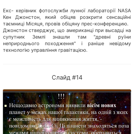
Екс- керівник фотослужби лунної лабораторії NASA
Кен Джонстон, який обіцяв розкрити сенсаційні
таємниці Місяця, провів обіцяну прес-конференцию.
Джонстон стверджує, що американці при высадці на
супутник Землі знашли там "древні руїни
неприроднього походження" і раніше невідому
технологію управління гравітацією.
Слайд #14