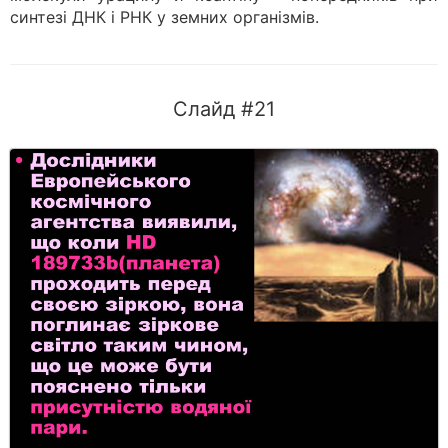
синтезі ДНК і РНК у земних організмів.
Слайд #21