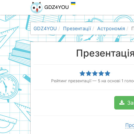
GDZ4YOU
Презентації
Астрономія
П
Презентація
Рейтинг презентації
—
5
на основі
1
голо
За
Про