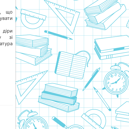
є, що
увати
 діри
у зі
атура