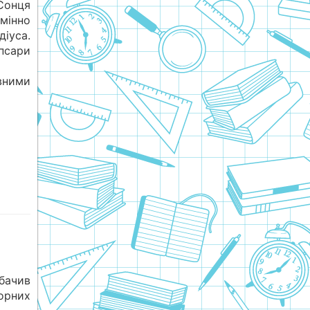
Сонця
мінно
діуса.
псари
вними
бачив
орних