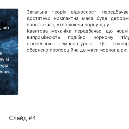
Загальна теорія відносності передбача
достатньо компактна маса буде деформ
простір-час, утворюючи чорну діру.
Квантова механіка передбачає, що чорні
випромінюють подібно чорному тіл
скінченною температурою. Ця темпер
обернено пропорційна до маси чорної діри.
Слайд #4