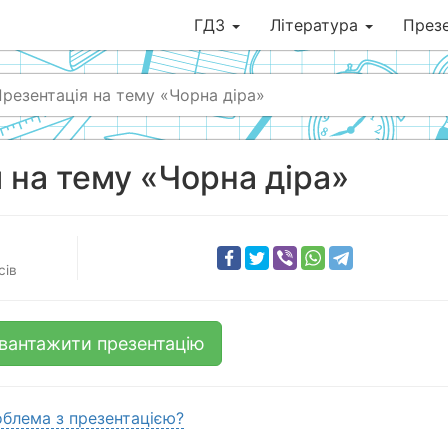
ГДЗ
Література
Презе
резентація на тему «Чорна діра»
 на тему «Чорна діра»
сів
вантажити презентацію
блема з презентацією?