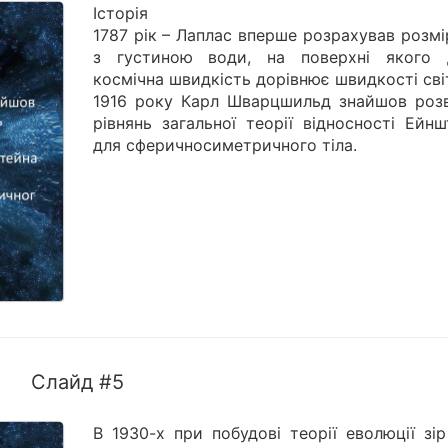
Історія
1787 рік – Лаплас вперше розрахував розмі
з густиною води, на поверхні якого 
космічна швидкість дорівнює швидкості сві
1916 року Карл Шварцшильд знайшов розв
рівнянь загальної теорії відносності Ейн
для сферичносиметричного тіла.
Слайд #5
В 1930-х при побудові теорії еволюції зі