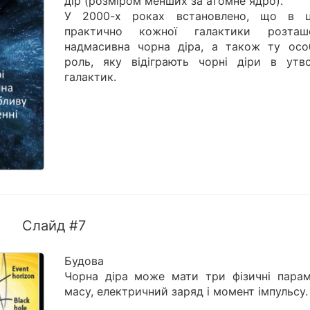
дір (розміром менших за атомне ядро).
У 2000-х роках встановлено, що в ц
практично кожної галактики розташ
надмасивна чорна діра, а також ту осо
роль, яку відіграють чорні діри в утво
галактик.
Слайд #7
Будова
Чорна діра може мати три фізичні парам
масу, електричний заряд і момент імпульсу.