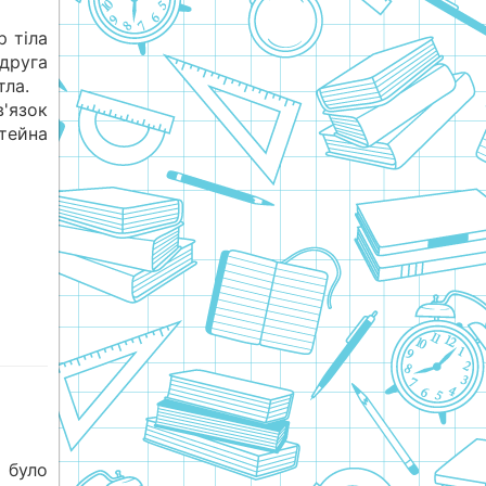
р тіла
друга
тла.
'язок
штейна
р було