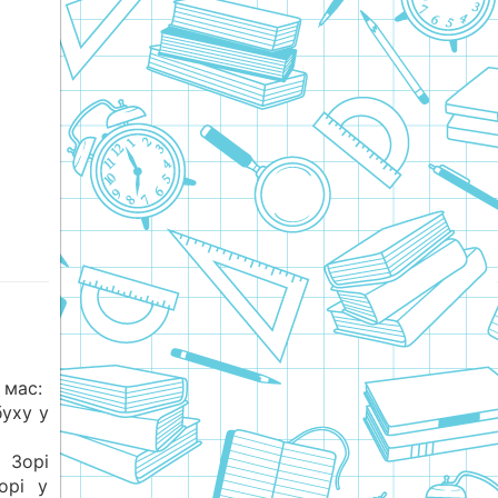
 мас:
буху у
 Зорі
орі у