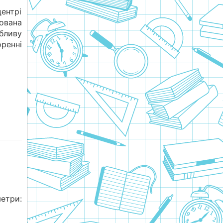
ентрі
ована
бливу
ренні
етри: