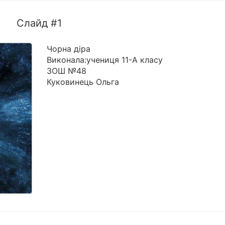
Слайд #1
Чорна діра
Виконала:учениця 11-А класу
ЗОШ №48
Куковинець Ольга