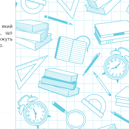
 який
я, що
ожуть
о.