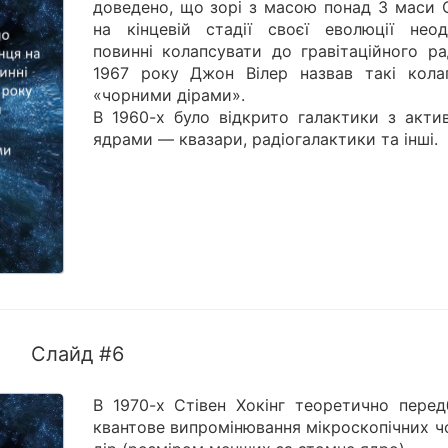
доведено, що зорі з масою понад 3 маси 
на кінцевій стадії своєї еволюції неод
повинні колапсувати до гравітаційного ра
1967 року Джон Вілер назвав такі кола
«чорними дірами».
В 1960-х було відкрито галактики з акти
ядрами — квазари, радіогалактики та інші.
Слайд #6
В 1970-х Стівен Хокінг теоретично перед
квантове випромінювання мікроскопічних ч