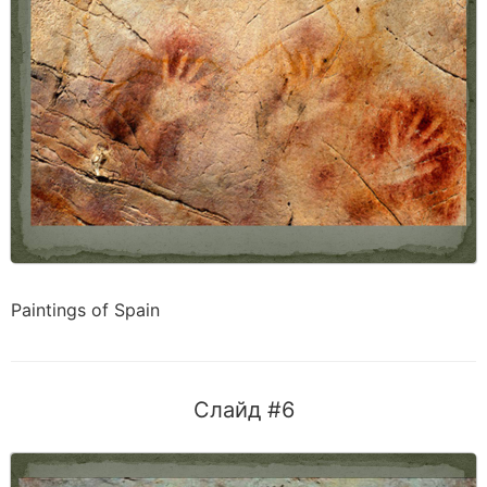
Paintings of Spain
Слайд #6