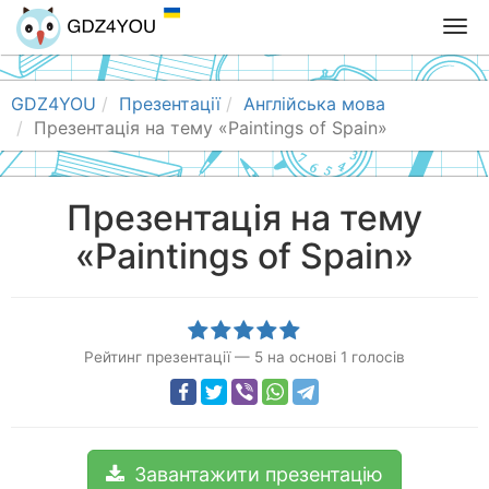
T
o
g
g
GDZ4YOU
Презентації
Англійська мова
l
Презентація на тему «Paintings of Spain»
e
n
a
Презентація на тему
v
«Paintings of Spain»
i
g
a
t
i
Рейтинг презентації
—
5
на основі
1
голосів
o
n
Завантажити презентацію