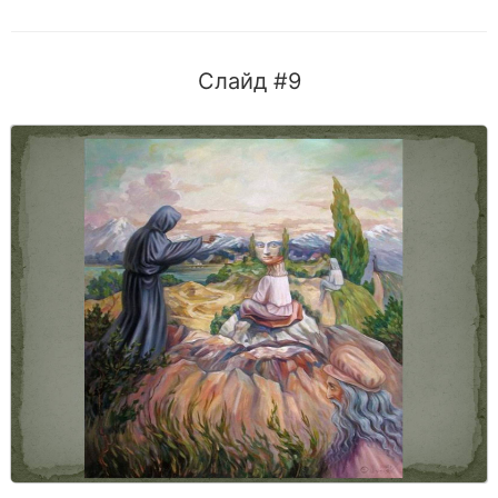
Слайд #9