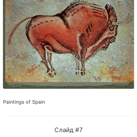
Paintings of Spain
Слайд #7