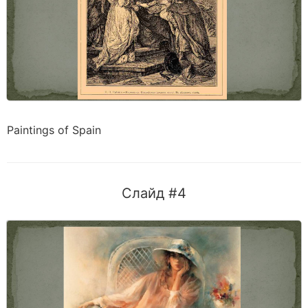
Paintings of Spain
Слайд #4