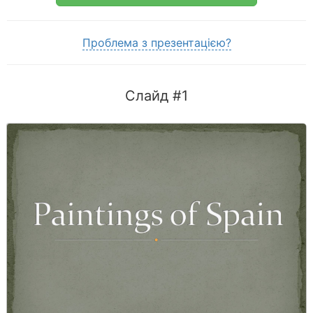
Проблема з презентацією?
Слайд #1