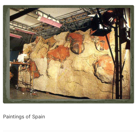
Paintings of Spain