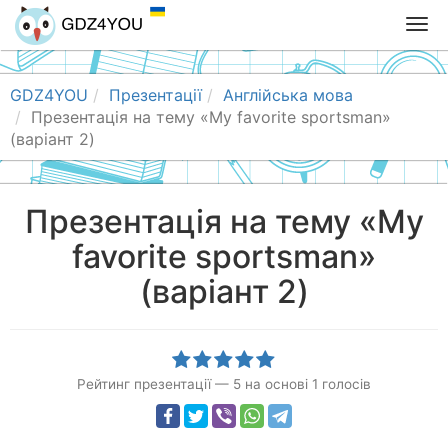
T
o
g
g
GDZ4YOU
Презентації
Англійська мова
l
Презентація на тему «My favorite sportsman»
e
(варіант 2)
n
a
v
Презентація на тему «My
i
favorite sportsman»
g
a
(варіант 2)
t
i
o
n
Рейтинг презентації
—
5
на основі
1
голосів