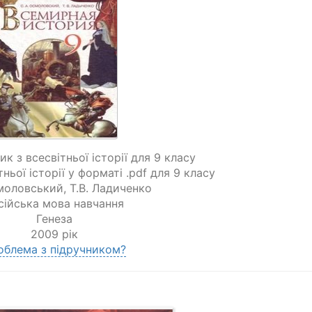
к з всесвітньої історії для 9 класу
ньої історії у форматі .pdf для 9 класу
смоловський
,
Т.В. Ладиченко
сійська мова навчання
Генеза
2009 рік
облема з підручником?