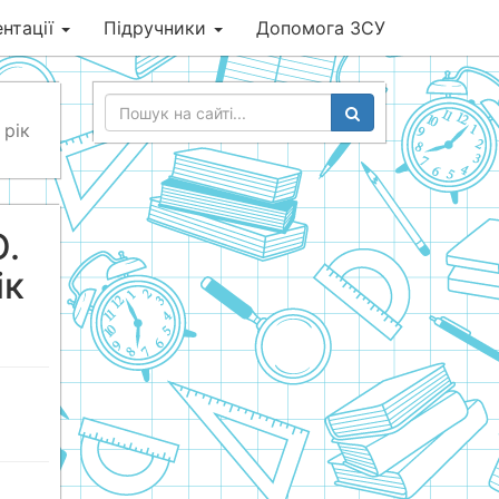
нтації
Підручники
Допомога ЗСУ
 рік
О.
ік