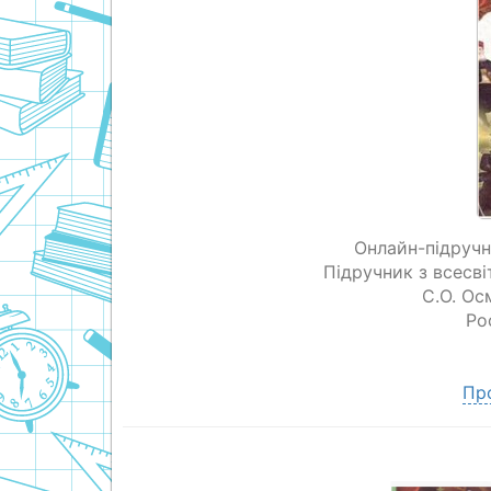
Онлайн-підручни
Підручник з всесвіт
С.О. О
Ро
Пр