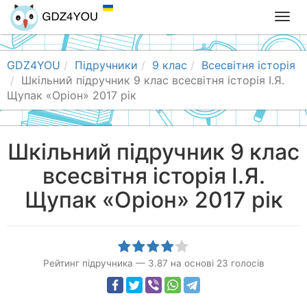
T
o
g
g
GDZ4YOU
Підручники
9 клас
Всесвітня історія
l
Шкільний підручник 9 клас всесвітня історія І.Я.
e
Щупак «Оріон» 2017 рік
n
a
v
Шкільний підручник 9 клас
i
всесвітня історія І.Я.
g
a
Щупак «Оріон» 2017 рік
t
i
o
n
Рейтинг підручника
—
3.87
на основі
23
голосів