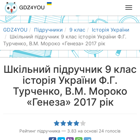
T
o
g
g
GDZ4YOU
Підручники
9 клас
Історія України
l
Шкільний підручник 9 клас історія України Ф.Г.
e
Турченко, В.М. Мороко «Генеза» 2017 рік
n
a
v
Шкільний підручник 9 клас
i
історія України Ф.Г.
g
a
Турченко, В.М. Мороко
t
i
«Генеза» 2017 рік
o
n
Рейтинг підручника
—
3.83
на основі
24
голосів