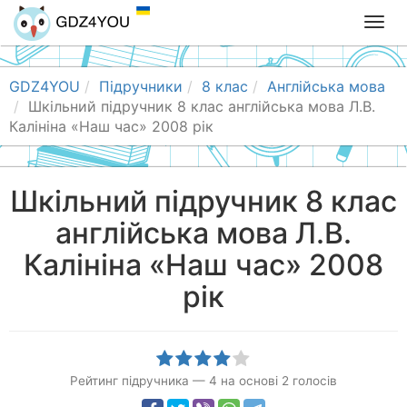
T
o
g
g
GDZ4YOU
Підручники
8 клас
Англійська мова
l
Шкільний підручник 8 клас англійська мова Л.В.
e
Калініна «Наш час» 2008 рік
n
a
v
Шкільний підручник 8 клас
i
англійська мова Л.В.
g
a
Калініна «Наш час» 2008
t
i
рік
o
n
Рейтинг підручника
—
4
на основі
2
голосів